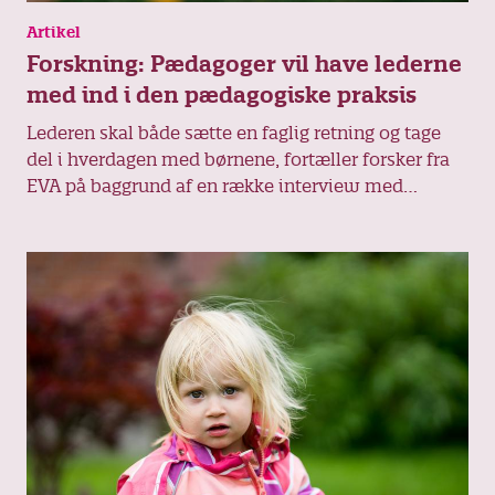
Artikel
Forskning: Pædagoger vil have lederne
med ind i den pædagogiske praksis
Lederen skal både sætte en faglig retning og tage
del i hverdagen med børnene, fortæller forsker fra
EVA på baggrund af en række interview med
pædagoger. Hun peger også på, at lederne spiller en
afgørende rolle, når nye initiativer skal oversættes
til praksis.