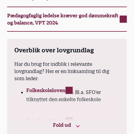
Pædagogfaglig ledelse kræver god dømmekraft
og balance, VPT 2024
Overblik over lovgrundlag
Har du brug for indblik i relevante
lovgrundlag? Her er en linksamling til dig
som leder:
Folkeskoleloven
: Bl.a. SFO’er
tilknyttet den enkelte folkeskole
Dagtilbudsloven
: Daginstitutioner,
Fold ud
fritidshjem, nogle klubtilbud samt