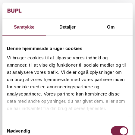
Faglig ledelse af fritidstilbud, VIVE, 2024
Samtykke
Detaljer
Om
Faglig ledelse - kvalitet i SFO og klub, Viden på
Tværs, 2023
Denne hjemmeside bruger cookies
Vi bruger cookies til at tilpasse vores indhold og
Styrk den pædagogfaglige ledelse
annoncer, til at vise dig funktioner til sociale medier og til
at analysere vores trafik. Vi deler også oplysninger om
din brug af vores hjemmeside med vores partnere inden
Læs Lederforeningens udspil til at styrke
for sociale medier, annonceringspartnere og
pædagogfaglig ledelse
analysepartnere. Vores partnere kan kombinere disse
data med andre oplysninger, du har givet dem, eller som
de har indsamlet fra din brug af deres tjenester.
Strategisk faglig ledelse: Hold fast i
børneperspektivet
S
Nødvendig
Man skal ikke alene mestre god faglig ledelse. Man
a