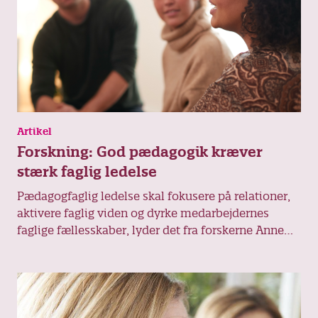
Artikel
Forskning: God pædagogik kræver
stærk faglig ledelse
Pædagogfaglig ledelse skal fokusere på relationer,
aktivere faglig viden og dyrke medarbejdernes
faglige fællesskaber, lyder det fra forskerne Anne
Mette Møller og Caroline Howard Grøn.
Forskningen tager udgangspunkt i, hvilken form for
ledelse medarbejdernes behov kalder på.