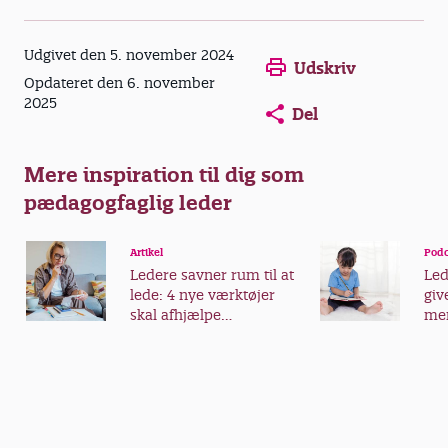
indflydelse.
Udgivet den 5. november 2024
Udskriv
Opdateret den 6. november
2025
Del
Mere inspiration til dig som
pædagogfaglig leder
Artikel
Podc
Ledere savner rum til at
Led
lede: 4 nye værktøjer
giv
skal afhjælpe
me
problemet og styrke
trivslen