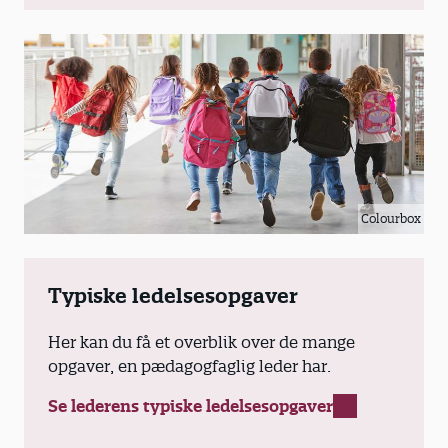
socialpædagogiske fritidstilbud
Ungdomsskoleloven
: Klubtilbud for
større børn og unge tilknyttet den
kommunale ungdomsskole.
Folkeoplysningsloven
: Klubtilbud
Colourbox
oprettet/drevet af en folkeoplysende
forening.
Typiske ledelsesopgaver
Lov om friskoler og private
Her kan du få et overblik over de mange
grundskoler mv
opgaver, en pædagogfaglig leder har.
: Skolefritidsordninger for fri- og private
Se lederens typiske ledelsesopgaver
skolers 0.-3. klasse.