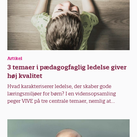
Artikel
3 temaer i pædagogfaglig ledelse giver
høj kvalitet
Hvad karakteriserer ledelse, der skaber gode
læringsmiljøer for børn? I en vidensopsamling
peger VIVE på tre centrale temaer, nemlig at
lederen skal kunne fastsætte faglig retning samt
udvikle og aktivere faglig viden. Resultaterne er
formidlet i en overskuelig rapport.