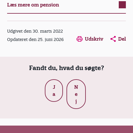
Læs mere om pension
Opens in a new window
Opens in a new win
Opens in a
Udgivet den 30. marts 2022
Udskriv
Del
Opdateret den 25. juni 2026
Fandt du, hvad du søgte?
J
N
a
e
j