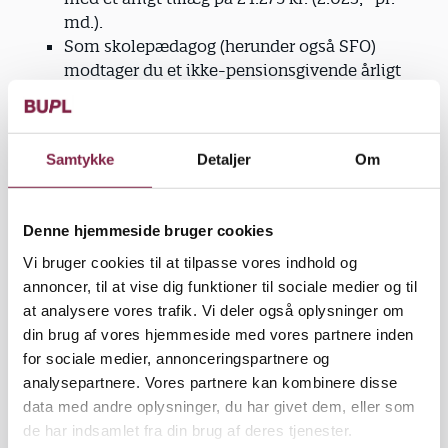
md.).
Som skolepædagog (herunder også SFO)
modtager du et ikke-pensionsgivende årligt
tillæg på 2.480 kr. (207,- pr. md.), mens du
som pædagog i en daginstitution modtager et
ikke-pensionsgivende årligt tillæg på 4.960 kr.
Samtykke
Detaljer
Om
(413,- pr. md.). Dette gælder også
mellemledere og pædagogfaglige specialister i
hhv. skole og daginstitution.
Denne hjemmeside bruger cookies
Pædagoger på det forebyggende og
dagbehandlende område indplaceres på
Vi bruger cookies til at tilpasse vores indhold og
løntrin 32 med et årligt tillæg på 22.321 kr.
annoncer, til at vise dig funktioner til sociale medier og til
(1.860,- pr. md.).
at analysere vores trafik. Vi deler også oplysninger om
Pædagoger ansat i særlige stillinger
din brug af vores hjemmeside med vores partnere inden
indplaceres på løntrin 29 med et årligt tillæg
for sociale medier, annonceringspartnere og
på 22.104 kr. (1.842,- pr. md.).
analysepartnere. Vores partnere kan kombinere disse
Pædagogfaglige specialister indplaceres på
data med andre oplysninger, du har givet dem, eller som
løntrin 35 med et årligt tillæg på 28.107 kr.
de har indsamlet fra din brug af deres tjenester.