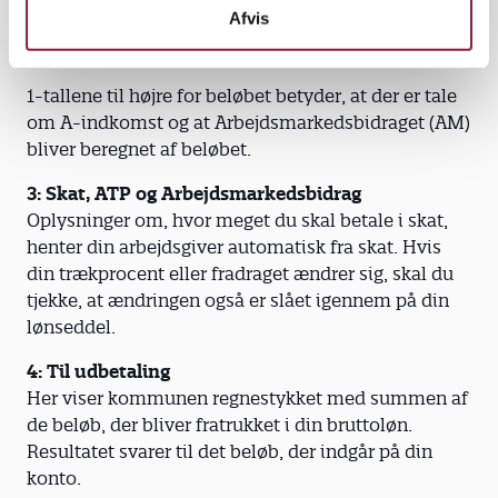
Afvis
P’et til venstre for datoen betyder at du får pension
af lønnen.
1-tallene til højre for beløbet betyder, at der er tale
om A-indkomst og at Arbejdsmarkedsbidraget (AM)
bliver beregnet af beløbet.
3: Skat, ATP og Arbejdsmarkedsbidrag
Oplysninger om, hvor meget du skal betale i skat,
henter din arbejdsgiver automatisk fra skat. Hvis
din trækprocent eller fradraget ændrer sig, skal du
tjekke, at ændringen også er slået igennem på din
lønseddel.
4: Til udbetaling
Her viser kommunen regnestykket med summen af
de beløb, der bliver fratrukket i din bruttoløn.
Resultatet svarer til det beløb, der indgår på din
konto.