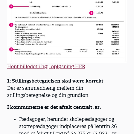
Hent billedet i høj-opløsning HER
1: Stillingsbetegnelsen skal være korrekt
Der er sammenhæng mellem din
stillingsbetegnelse og din grundløn.
I kommunerne er det aftalt centralt, at:
Pædagoger, herunder skolepædagoger og
støttepædagoger indplaceres på løntrin 26
med et årligt tillæg på 24.275 kr. (2.023,- pr.