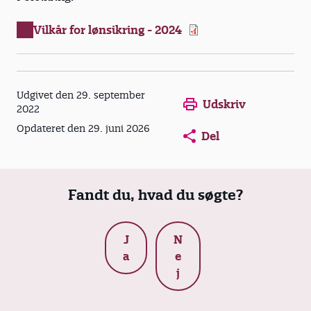
Vilkår for lønsikring - 2024
Opens in a new window
Opens in a new win
Opens in a
Udgivet den 29. september
Udskriv
2022
Opdateret den 29. juni 2026
Del
Fandt du, hvad du søgte?
J
N
a
e
j