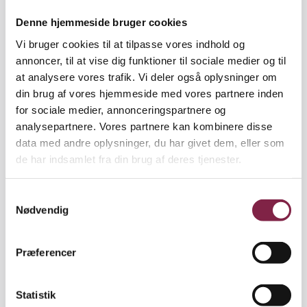
Denne hjemmeside bruger cookies
Vi bruger cookies til at tilpasse vores indhold og
Beregn din egen lønsikring
annoncer, til at vise dig funktioner til sociale medier og til
at analysere vores trafik. Vi deler også oplysninger om
Hos Lærerstandens Brandforsikring kan du
din brug af vores hjemmeside med vores partnere inden
beregne din egen lønsikring. Du kan ligeledes
for sociale medier, annonceringspartnere og
finde svar på oftest stillede spørgsmål.
analysepartnere. Vores partnere kan kombinere disse
data med andre oplysninger, du har givet dem, eller som
Hvis du tjener for lidt til at kunne gøre
de har indsamlet fra din brug af deres tjenester.
brug af Lønsikringen
Da man maksimalt kan få op til 90 procent af din
S
hidtidige løn i lønsikring, vil der være nogle få
Nødvendig
a
BUPL-medlemmer, som tjener for lidt til at have
m
glæde af ordningen som ledige.
t
Præferencer
y
Er din bruttoløn under 27.344, vil du derfor kunne
k
søge om en måneds gratis kontingent i
k
Statistik
fagforeningen om året. På den måde betaler du ikke