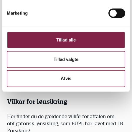
e
til en lønsikring, som du ikke kan gøre brug af.
v
Marketing
Læs mere på
vores side om kontingent
a
l
Mere om lønsikring i BUPL
g
Tillad alle
I pjecen "Lønsikring - Lidt mere tryghed" kan du
læse mere om fordelene ved den obligatoriske
ordning og se eksempler på, hvordan din løn kan se
Tillad valgte
ud med Lønsikring.
Afvis
Lønsikring - Lidt mere tryghed - 2026
Vilkår for lønsikring
Her finder du de gældende vilkår for aftalen om
obligatorisk lønsikring, som BUPL har lavet med LB
Forsikring.