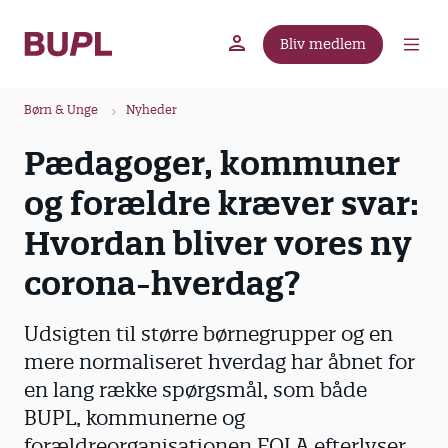
G
å
Bliv medlem
t
BUPL.dk
A-kassen
Lokal fagforening
i
B
l
Børn & Unge
Nyheder
r
h
Pædagoger, kommuner
ø
o
v
d
og forældre kræver svar:
e
k
d
Hvordan bliver vores ny
r
i
u
corona-hverdag?
n
m
d
m
h
Udsigten til større børnegrupper og en
o
e
mere normaliseret hverdag har åbnet for
l
en lang række spørgsmål, som både
d
BUPL, kommunerne og
forældreorganisationen FOLA efterlyser