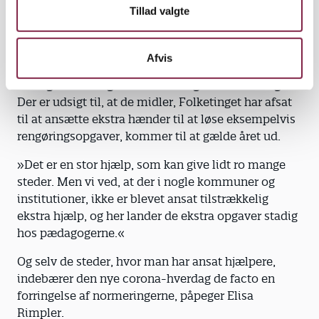
til de relevante spørgsmål. For det skal ikke ende
Tillad valgte
med, at den enkelte leder eller pædagog selv skal
afveje forholdet mellem ressourcer, sikkerhed og
tryghed i en given situation.«
Afvis
Særlige forhold giver reelt dårligere normeringer
Der er udsigt til, at de midler, Folketinget har afsat
til at ansætte ekstra hænder til at løse eksempelvis
rengøringsopgaver, kommer til at gælde året ud.
»Det er en stor hjælp, som kan give lidt ro mange
steder. Men vi ved, at der i nogle kommuner og
institutioner, ikke er blevet ansat tilstrækkelig
ekstra hjælp, og her lander de ekstra opgaver stadig
hos pædagogerne.«
Og selv de steder, hvor man har ansat hjælpere,
indebærer den nye corona-hverdag de facto en
forringelse af normeringerne, påpeger Elisa
Rimpler.