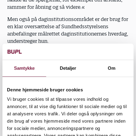
rammer for åbning og så videre.«
Men også på daginstitutionsområdet er der brug for
en klar oversættelse af Sundhedsstyrelsens
anbefalinger målrettet daginstitutionernes hverdag,
understreger hun.
»Daginstitutionerne har et lige så stort behov for
klarhed, så vi mindsker forvirringen og med ro kan
organisere en tryg hverdag i den nye fase,«
Samtykke
Detaljer
Om
understreger Elisa Rimpler.
Ansvaret må ikke ende hos den enkelte
Denne hjemmeside bruger cookies
Kravet om helt små grupper er væk. Ifølge
Vi bruger cookies til at tilpasse vores indhold og
Sundhedsstyrelsen skal hverdagen ’organiseres i
annoncer, til at vise dig funktioner til sociale medier og til
faste grupper/stuer med et fast antal ansatte pr.
at analysere vores trafik. Vi deler også oplysninger om
gruppe.’
din brug af vores hjemmeside med vores partnere inden
Det udfordrer rammerne midt på dagen, hvor
for sociale medier, annonceringspartnere og
pædagogerne skal holde deres pause, samt i
analysepartnere. Vores partnere kan kombinere disse