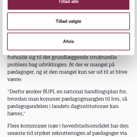
mulighed for at overholde kravene i
Tillad alle
Folketingsaftalen om minimumsnormeringer. Til
gengæld påpeger han, at der er kommet flere
Tillad valgte
voksne per barn i landets daginstitutioner også
selvom børnetallet er steget.
Afvis
Kommuner kan handle allerede nu
Elisa Rimpler ærgrer sig over, at KL undlader at
forholde sig til det grundlæggende strukturelle
problem bag udviklingen: At der er mangel på
pædagoger, og at den mangel kun ser ud til at blive
værre:
”Derfor ønsker BUPL en national handlingsplan for,
hvordan man kommer pædagogmanglen til livs, så
pædagogandelen i landets daginstitutioner kan
hæves,”
Flere kommuner især i hovedstadsområdet har den
seneste tid styrket rekrutteringen af pædagoger via