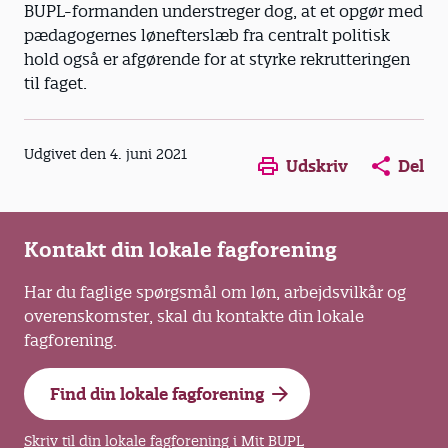
BUPL-formanden understreger dog, at et opgør med
pædagogernes lønefterslæb fra centralt politisk
hold også er afgørende for at styrke rekrutteringen
til faget.
Opens in a new window
Opens in a new win
Opens in a
Udgivet den 4. juni 2021
Udskriv
Del
Kontakt din lokale fagforening
Har du faglige spørgsmål om løn, arbejdsvilkår og
overenskomster, skal du kontakte din lokale
fagforening.
Find din lokale fagforening
Skriv til din lokale fagforening i Mit BUPL