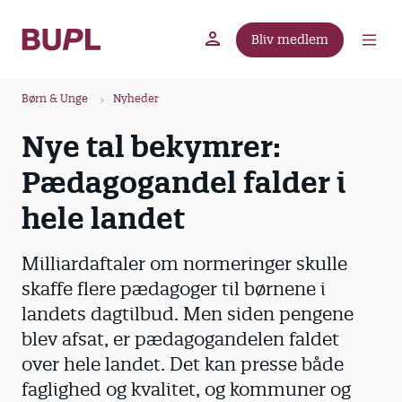
G
å
Bliv medlem
t
BUPL.dk
A-kassen
Lokal fagforening
i
B
l
Børn & Unge
Nyheder
r
h
Nye tal bekymrer:
ø
o
v
d
Pædagogandel falder i
e
k
d
hele landet
r
i
u
n
Milliardaftaler om normeringer skulle
m
d
skaffe flere pædagoger til børnene i
m
h
landets dagtilbud. Men siden pengene
o
e
l
blev afsat, er pædagogandelen faldet
d
over hele landet. Det kan presse både
faglighed og kvalitet, og kommuner og