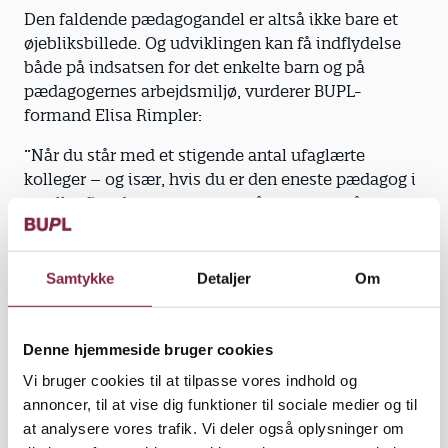
Den faldende pædagogandel er altså ikke bare et
øjebliksbillede. Og udviklingen kan få indflydelse
både på indsatsen for det enkelte barn og på
pædagogernes arbejdsmiljø, vurderer BUPL-
formand Elisa Rimpler:
”Når du står med et stigende antal ufaglærte
kolleger – og især, hvis du er den eneste pædagog i
en eller flere børnegrupper – så er man også meget
alene med det pædagogiske ansvar, hvilket er en
kompleks opgave. Og det er svært at have den
nødvendige fagligt funderede sparring med en
Samtykke
Detaljer
Om
ufaglært,” siger hun.
Risikerer brud på normeringsaftale
Denne hjemmeside bruger cookies
Aftalen om minimumsnormeringer kræver, at
Vi bruger cookies til at tilpasse vores indhold og
pædagogandelen som minimum ikke må falde. Det
annoncer, til at vise dig funktioner til sociale medier og til
krav kan kommunerne få svært ved at leve op til:
at analysere vores trafik. Vi deler også oplysninger om
Udregninger fra BUPL viser, at der med