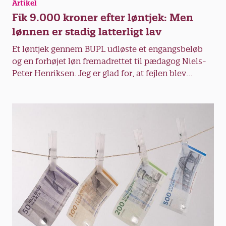
Artikel
Fik 9.000 kroner efter løntjek: Men
lønnen er stadig latterligt lav
Et løntjek gennem BUPL udløste et engangsbeløb
og en forhøjet løn fremadrettet til pædagog Niels-
Peter Henriksen. Jeg er glad for, at fejlen blev
opdaget, men min løn er stadig latterligt lav, siger
han.