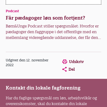
Podcast
Får pædagoger løn som fortjent?
Børn&Unge Podcast stiller spørgsmålet: Hvorfor er
pædagoger den faggruppe i det offentlige med en
mellemlang videregående uddannelse, der får den
laveste løn?
Opens in a new window
Opens in a new win
Opens in a
Udgivet den 12. november
Udskriv
2022
Del
Kontakt din lokale fagforening
Har du faglige spørgsmål om løn, arbejdsvilkår og
overenskomster, skal du kontakte din lokale