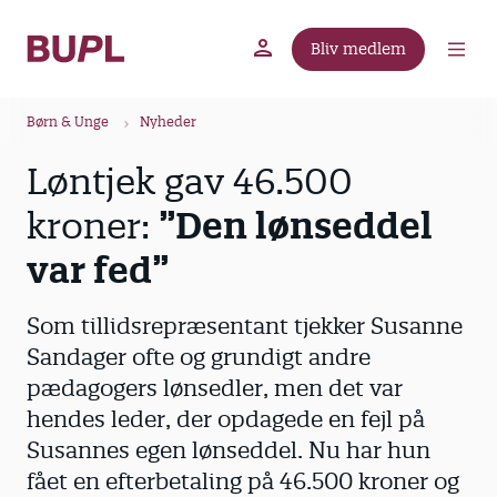
G
å
Bliv medlem
t
BUPL.dk
A-kassen
Lokal fagforening
i
B
l
Børn & Unge
Nyheder
r
h
Løntjek gav 46.500
ø
o
v
d
kroner:
”Den lønseddel
e
k
d
var fed”
r
i
u
n
Som tillidsrepræsentant tjekker Susanne
m
d
Sandager ofte og grundigt andre
m
h
pædagogers lønsedler, men det var
o
e
l
hendes leder, der opdagede en fejl på
d
Susannes egen lønseddel. Nu har hun
fået en efterbetaling på 46.500 kroner og