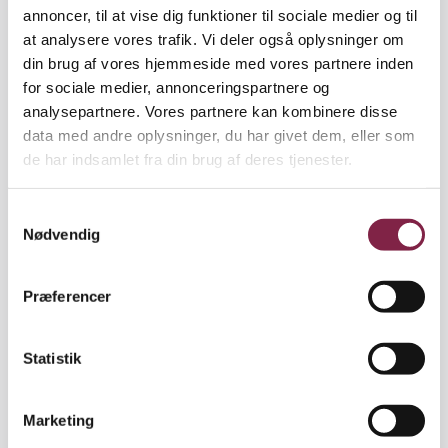
annoncer, til at vise dig funktioner til sociale medier og til
at analysere vores trafik. Vi deler også oplysninger om
din brug af vores hjemmeside med vores partnere inden
for sociale medier, annonceringspartnere og
analysepartnere. Vores partnere kan kombinere disse
data med andre oplysninger, du har givet dem, eller som
de har indsamlet fra din brug af deres tjenester.
S
Nødvendig
a
m
t
Præferencer
y
k
Foto: Privatfoto
k
Statistik
e
Susanne fik 46.500 kroner, da der blev opdaget en fejl i
v
hendes løn. Er du i tvivl, så bed om hjælp til et løntjek,
Marketing
lyder hendes opfordring.
a