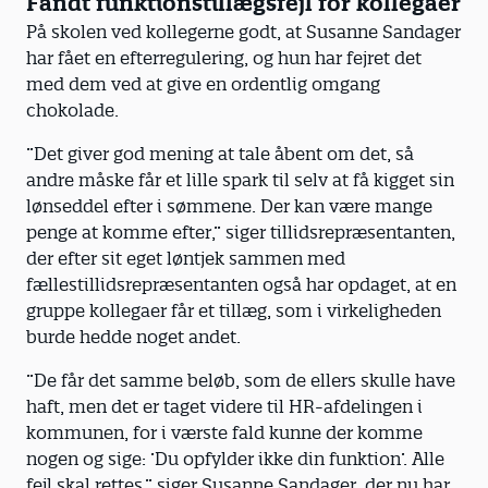
Fandt funktionstillægsfejl for kollegaer
På skolen ved kollegerne godt, at Susanne Sandager
har fået en efterregulering, og hun har fejret det
med dem ved at give en ordentlig omgang
chokolade.
”Det giver god mening at tale åbent om det, så
andre måske får et lille spark til selv at få kigget sin
lønseddel efter i sømmene. Der kan være mange
penge at komme efter,” siger tillidsrepræsentanten,
der efter sit eget løntjek sammen med
fællestillidsrepræsentanten også har opdaget, at en
gruppe kollegaer får et tillæg, som i virkeligheden
burde hedde noget andet.
”De får det samme beløb, som de ellers skulle have
haft, men det er taget videre til HR-afdelingen i
kommunen, for i værste fald kunne der komme
nogen og sige: ’Du opfylder ikke din funktion’. Alle
fejl skal rettes,” siger Susanne Sandager, der nu har