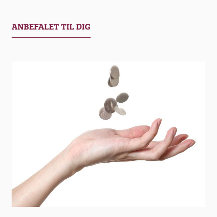
Privatansatte pædagoger kan også få hjælp
til løntjek gennem fagforeningen.
ANBEFALET TIL DIG
Her kan du læse om overenskomst for
privatansatte
6.
Få dit løntjek i fagforeningen ved at
indsende en lønseddel og beskriv kort
problemet. Angiv dit navn, dit
telefonnummer og din e-mail adresse. Skriv
for eksempel ’Løntjek for pædagoger’ i
emnefeltet på din e-mail, hvortil du
vedhæfter lønsedlen eller et billede af
lønsedlen. Så lidt skal der til.