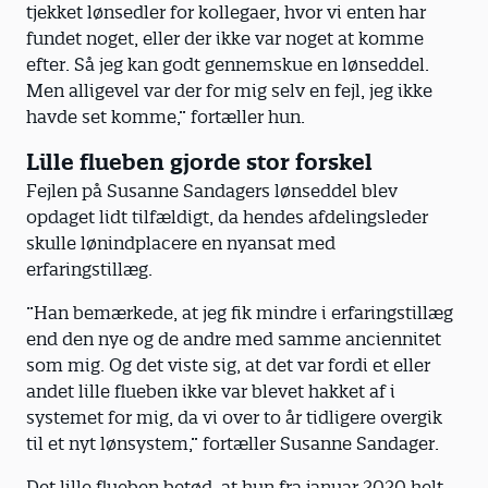
tjekket lønsedler for kollegaer, hvor vi enten har
fundet noget, eller der ikke var noget at komme
efter. Så jeg kan godt gennemskue en lønseddel.
Men alligevel var der for mig selv en fejl, jeg ikke
havde set komme,” fortæller hun.
Lille flueben gjorde stor forskel
Fejlen på Susanne Sandagers lønseddel blev
opdaget lidt tilfældigt, da hendes afdelingsleder
skulle lønindplacere en nyansat med
erfaringstillæg.
”Han bemærkede, at jeg fik mindre i erfaringstillæg
end den nye og de andre med samme anciennitet
som mig. Og det viste sig, at det var fordi et eller
andet lille flueben ikke var blevet hakket af i
systemet for mig, da vi over to år tidligere overgik
til et nyt lønsystem,” fortæller Susanne Sandager.
Det lille flueben betød, at hun fra januar 2020 helt