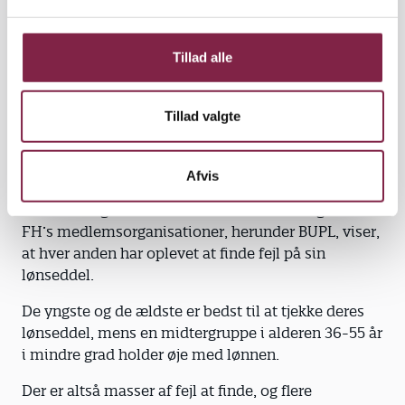
l
De yngste og de ældste tjekker mest
g
Løntjekket har givet Susanne Sandager blod på
Tillad alle
tanden til kampagnen i uge 46 og 47, hvor
tillidsrepræsentanter på de enkelte arbejdspladser i
hele landet samarbejder med
Tillad valgte
fællestillidsrepræsentanten i kommunen og den
lokale BUPL fagforening om at sætte spot på de
vigtige løntjek.
Afvis
En undersøgelse fra 2021 blandt lønmodtagere fra
FH’s medlemsorganisationer, herunder BUPL, viser,
at hver anden har oplevet at finde fejl på sin
lønseddel.
De yngste og de ældste er bedst til at tjekke deres
lønseddel, mens en midtergruppe i alderen 36-55 år
i mindre grad holder øje med lønnen.
Der er altså masser af fejl at finde, og flere