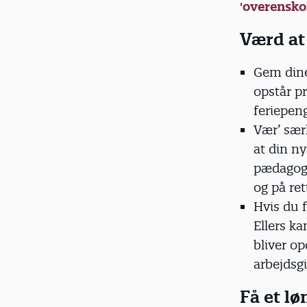
'overenskom
Værd at
Gem dine
opstår p
feriepeng
Vær’ sær
at din n
pædagog, 
og på ret
Hvis du f
Ellers ka
bliver o
arbejdsg
Få et lø