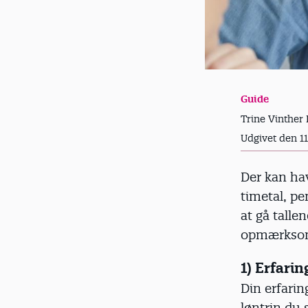
Guide
Trine Vinther 
Udgivet den 1
Der kan hav
timetal, pe
at gå talle
opmærkso
1) Erfari
Din erfarin
løntrin du