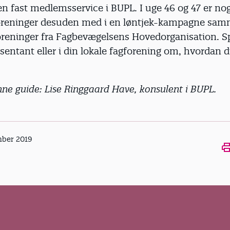
en fast medlemsservice i BUPL. I uge 46 og 47 er nog
oreninger desuden med i en løntjek-kampagne sa
oreninger fra Fagbevægelsens Hovedorganisation. S
æsentant eller i din lokale fagforening om, hvordan d
enne guide: Lise Ringgaard Have, konsulent i BUPL.
mber 2019
Ope