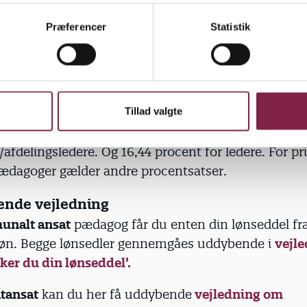
onsprocent
Præferencer
Statistik
n del af din løn op til pension. Arbejdsgiveren betal
procentsatsen på lønsedlen skal svare til din overe
ale område gælder følgende pensionsprocenter: 1
r pædagoger og støttepædagoger. 15,01 procent for
Tillad valgte
et forebyggende og dagbehandlende område. 15,42 p
 særlige stillinger. 14,37 procent for stedfortrædere
afdelingsledere. Og 16,44 procent for ledere. For pr
pædagoger gælder andre procentsatser.
ende vejledning
nalt ansat
pædagog får du enten din lønseddel fr
Løn. Begge lønsedler gennemgåes uddybende i
vejl
ker du din lønseddel’.
atansat
kan du her få uddybende
vejledning om