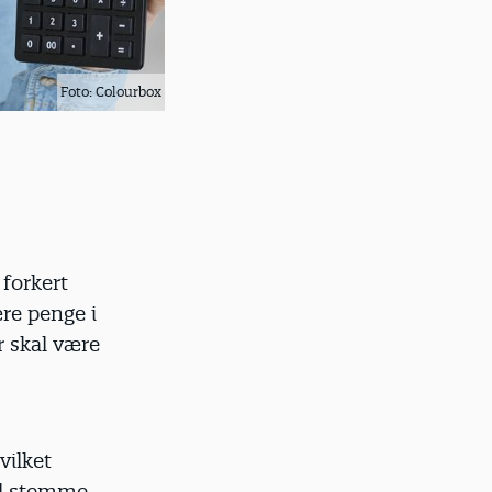
Foto: Colourbox
 forkert
re penge i
r skal være
vilket
al stemme