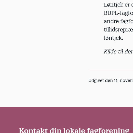
Løntjek er 
BUPL-fagf
andre fagf
tillidsrepr
løntjek.
Kilde til d
Udgivet den 11. nove
Kontakt din lokale fagforening