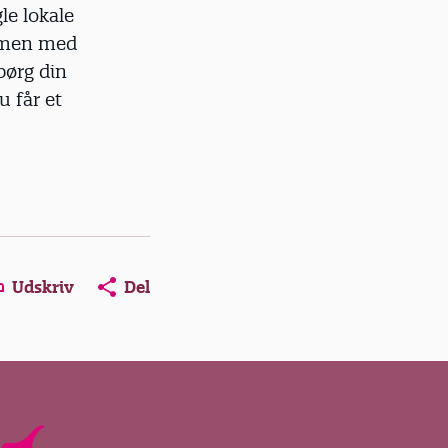
le lokale
mmen med
pørg din
u får et
ns in a new window
Opens in a new window
Opens in a new window
Udskriv
Del