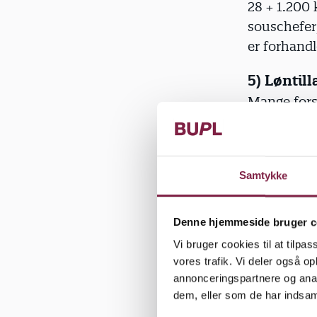
28 + 1.200 k
souschefer/
er forhandl
5) Løntil
Mange forsk
med løntil
tillidsrepr
skovbussen,
Samtykke
eller i en 
tillidsrepr
opgaver og 
Denne hjemmeside bruger c
100 aftenti
Vi bruger cookies til at tilpas
for sent va
vores trafik. Vi deler også 
arbejdsbest
annonceringspartnere og anal
dem, eller som de har indsaml
måneder eft