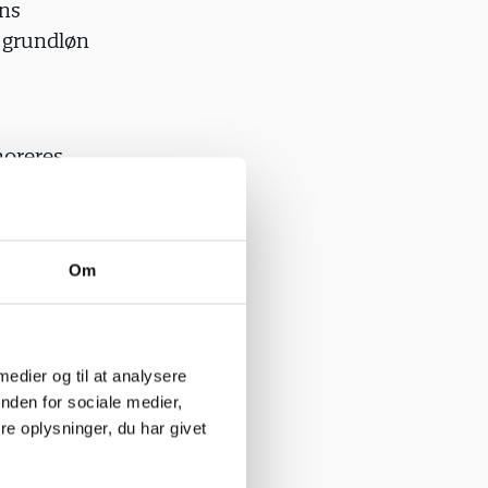
ens
s grundløn
noreres
in
kører
klusion
Om
din
læg til dine
 i mindst
elt eller
 medier og til at analysere
æg er
nden for sociale medier,
 eller tre
e oplysninger, du har givet