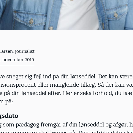
Larsen, journalist
1. november 2019
e sneget sig fejl ind på din lønseddel. Det kan være
nsionsprocent eller manglende tillæg. Så der kan væ
ne på din lønseddel efter. Her er seks forhold, du isæ
m på:
ngsdato
g som pædagog fremgår af din lønseddel og afgør, h
 som minimum skal lønnes på. Den anførte dato sk