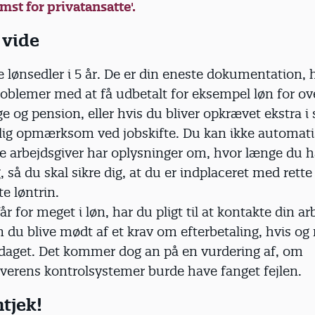
st for privatansatte'.
 vide
 lønsedler i 5 år. De er din eneste dokumentation, h
roblemer med at få udbetalt for eksempel løn for ov
e og pension, eller hvis du bliver opkrævet ekstra i 
lig opmærksom ved jobskifte. Du kan ikke automatis
ye arbejdsgiver har oplysninger om, hvor længe du h
så du skal sikre dig, at du er indplaceret med rette
te løntrin.
år for meget i løn, har du pligt til at kontakte din ar
n du blive mødt af et krav om efterbetaling, hvis og 
pdaget. Det kommer dog an på en vurdering af, om
iverens kontrolsystemer burde have fanget fejlen.
ntjek!