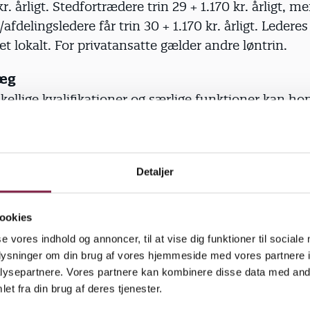
r. årligt. Stedfortrædere trin 29 + 1.170 kr. årligt, m
afdelingsledere får trin 30 + 1.170 kr. årligt. Ledere
et lokalt. For privatansatte gælder andre løntrin.
læg
ellige kvalifikationer og særlige funktioner kan ho
læg. Løntillæggene er aftalt mellem kommunen og d
æsentant eller din lokale BUPL-fagforening. Hvis du 
 er med i skole, er praktikvejleder, arbejder med in
Detaljer
specialbørnehave eller noget helt sjette, så tjek med 
æsentant og din fagforening, om der knytter sig et til
din institution. Arbejder du i et tilbud, der er åbent
ookies
mer om året, eller har du arbejde i weekenden eller d
se vores indhold og annoncer, til at vise dig funktioner til sociale
rslet omlagt tjeneste, udløser det også tillæg. De till
oplysninger om din brug af vores hjemmeside med vores partnere i
emte tillæg, der ofte udbetales forskudt, altså en, to
ysepartnere. Vores partnere kan kombinere disse data med andr
et fra din brug af deres tjenester.
er at du har optjent retten til dem.