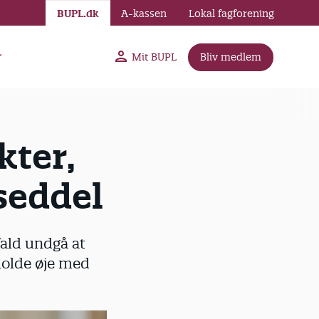
BUPL.dk
A-kassen
Lokal fagforening
r
Mit BUPL
Bliv medlem
kter,
nseddel
fald undgå at
 holde øje med