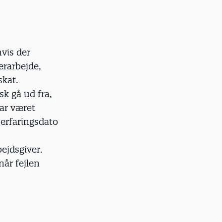
vis der
erarbejde,
skat.
k gå ud fra,
ar været
 erfaringsdato
bejdsgiver.
når fejlen