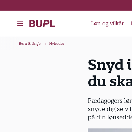
G
å
t
Løn og vilkår
i
l
B
Børn & Unge
Nyheder
h
r
o
ø
Snyd i
v
d
e
du ska
k
d
i
r
n
u
Pædagogers løn 
d
m
snyde dig selv 
h
m
på din lønsedde
o
e
l