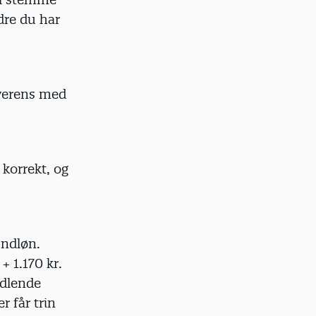
dre du har
overens med
 korrekt, og
undløn.
 1.170 kr.
ndlende
r får trin