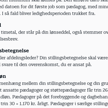
d datoen for dit første job som pædagog, med min
. I så fald bliver ledighedsperioden trukket fra.
l
t timetal, der står på din lønseddel, også stemmer 
lsesbrev.
ngsbetegnelse
er afdelingsleder? Din stillingsbetegnelse skal være
l svare til den overenskomst, du er ansat på.
løn
menhæng mellem din stillingsbetegnelse og din gr
ansatte pædagoger og støttepædagoger får trin 26 +
rundløn. Pædagoger på det forebyggende og dagbeha
rin 30 + 1.170 kr. årligt. Pædagoger i særlige stillinge