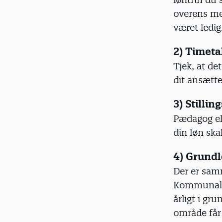
overens me
været ledig
2) Timeta
Tjek, at de
dit ansætte
3) Stilli
Pædagog ell
din løn ska
4) Grund
Der er sam
Kommunalt 
årligt i g
område får t