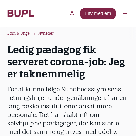
G
å
Bliv medlem
t
BUPL.dk
A-kassen
Lokal fagforening
i
B
l
Børn & Unge
Nyheder
r
h
Ledig pædagog fik
ø
o
v
d
serveret corona-job: Jeg
e
k
d
er taknemmelig
r
i
u
n
For at kunne følge Sundhedsstyrelsens
m
d
retningslinjer under genåbningen, har en
m
h
lang række institutioner ansat mere
o
e
l
personale. Det har skabt rift om
d
selvhjulpne pædagoger, der kan starte
med det samme og trives med udeliv,