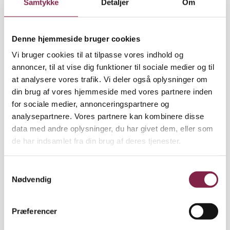
Samtykke
Detaljer
Om
Aarhus. Hun løser primært rengørings-opgaver,
men tager sig også af mere pædagogiske opgaver i
det omfang, der er mulighed og behov for det.
Denne hjemmeside bruger cookies
»Jeg er meget taknemmelig for, at jeg nærmest på
Vi bruger cookies til at tilpasse vores indhold og
dagen, hvor jeg blev arbejdsløs fik serveret et job, og
annoncer, til at vise dig funktioner til sociale medier og til
at alle har taget godt imod mig. Men jeg savner
at analysere vores trafik. Vi deler også oplysninger om
selvfølgelig at være fuld tid i pædagog-rollen og at
din brug af vores hjemmeside med vores partnere inden
være en fast del af et team,« siger Lene Hintze, der
for sociale medier, annonceringspartnere og
inden sit nuværende job havde været ansat som
analysepartnere. Vores partnere kan kombinere disse
skole-pædagog i 15 år.
data med andre oplysninger, du har givet dem, eller som
de har indsamlet fra din brug af deres tjenester.
Rift om selvhjulpne pædagoger
Corona-ansættelserne er som udgangspunkt
S
vikariater på ubestemt tid, der kan opsiges med
Nødvendig
a
dags varsel. Ansættelserne er altid på
m
pædagogoverenskomst.
t
Præferencer
y
Cirka halvdelen af de henvendelser, BUPL-A har