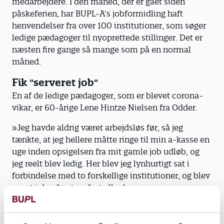
medarbejdere. I den måned, der er gået siden
påskeferien, har BUPL-A’s jobformidling haft
henvendelser fra over 100 institutioner, som søger
ledige pædagoger til nyoprettede stillinger. Det er
næsten fire gange så mange som på en normal
måned.
Fik "serveret job"
En af de ledige pædagoger, som er blevet corona-
vikar, er 60-årige Lene Hintze Nielsen fra Odder.
»Jeg havde aldrig været arbejdsløs før, så jeg
tænkte, at jeg hellere måtte ringe til min a-kasse en
uge inden opsigelsen fra mit gamle job udløb, og
jeg reelt blev ledig. Her blev jeg lynhurtigt sat i
forbindelse med to forskellige institutioner, og blev
ansat i den første,« fortæller hun.
I starten af maj begyndte hun i et vikariat som
corona-hjælper i Børnehuset Vandet i Viby ved