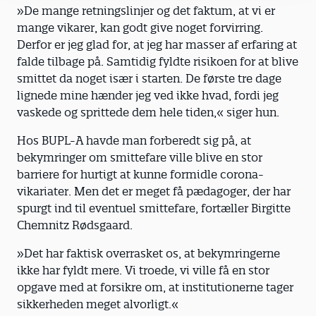
»De mange retningslinjer og det faktum, at vi er
mange vikarer, kan godt give noget forvirring.
Derfor er jeg glad for, at jeg har masser af erfaring at
falde tilbage på. Samtidig fyldte risikoen for at blive
smittet da noget især i starten. De første tre dage
lignede mine hænder jeg ved ikke hvad, fordi jeg
vaskede og sprittede dem hele tiden,« siger hun.
Hos BUPL-A havde man forberedt sig på, at
bekymringer om smittefare ville blive en stor
barriere for hurtigt at kunne formidle corona-
vikariater. Men det er meget få pædagoger, der har
spurgt ind til eventuel smittefare, fortæller Birgitte
Chemnitz Rødsgaard.
»Det har faktisk overrasket os, at bekymringerne
ikke har fyldt mere. Vi troede, vi ville få en stor
opgave med at forsikre om, at institutionerne tager
sikkerheden meget alvorligt.«