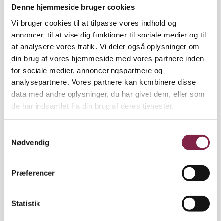
Denne hjemmeside bruger cookies
fagpersoner må kræve af vores politikere, at der
Isolation:
Barnet er brændt sammen, og
bliver investeret massivt i barndommen og
Vi bruger cookies til at tilpasse vores indhold og
kroppen gennemtvinger simpelthen den
børnene. Men indtil det sker, skal vi blive ved med
annoncer, til at vise dig funktioner til sociale medier og til
nødvendige sygemelding på grund af
at hjælpe alle de børn, vi kan. For det er også, når vi
at analysere vores trafik. Vi deler også oplysninger om
overbelastning.
hjælper, at vi får kræfter til at blive ved,” siger Ulla
din brug af vores hjemmeside med vores partnere inden
Dyrløv,
for sociale medier, annonceringspartnere og
Kilde: 'Spot mistrivsel' af Ulla Dyrløv, Forlaget
analysepartnere. Vores partnere kan kombinere disse
Gutkind 2024 (Kapitel 3).
data med andre oplysninger, du har givet dem, eller som
de har indsamlet fra din brug af deres tjenester.
I en skole, der var mere som et
S
fritidshjem, ville børnene have
Nødvendig
a
det sjovere og opleve meget
m
t
mindre skæld ud og løftet
Præferencer
y
pegefinger.
k
k
Statistik
Ulla Dyrløv, psykolog og forfatter
e