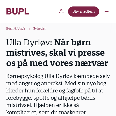
G
å
Bliv medlem
t
BUPL.dk
A-kassen
Lokal fagforening
i
B
l
Børn & Unge
Nyheder
r
h
Ulla Dyrløv:
Når børn
ø
o
v
d
mistrives, skal vi presse
e
k
d
os på med vores nærvær
r
i
u
n
Børnepsykolog Ulla Dyrløv kæmpede selv
m
d
med angst og anoreksi. Med sin nye bog
m
h
klæder hun forældre og fagfolk på til at
o
e
l
forebygge, spotte og afhjælpe børns
d
mistrivsel. Hjælpen er ikke så
kompliceret, som du måske tror.