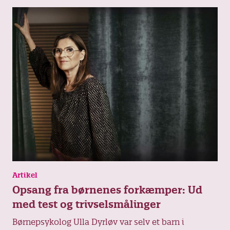
Artikel
Opsang fra børnenes forkæmper: Ud
med test og trivselsmålinger
Børnepsykolog Ulla Dyrløv var selv et barn i