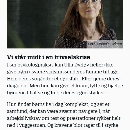
overtænke og overbekymre sig.
Angst:
Barnet kan blive meget
detaljeorienteret i mangel på kontrol og
for eksempel spørger: ’Hvad skal jeg i
morgen?’ Og ’Hvem henter mig i dag?’
Barnet føler sig på usikker grund.
Foto: Lisbeth Holten
Vi står midt i en trivselskrise
Tristhed:
Barnet bliver nemmere ked af
det, griner ikke så meget, og glimtet i
I sin psykologpraksis kan Ulla Dyrløv heller ikke
øjet forsvinder.
give børn i svære skilsmisser deres familie tilbage.
Hele deres sorg efter et dødsfald. Eller fjerne deres
Negativ selvopfattelse og skyldfølelse:
diagnose. Men hun kan give et kram, lytte og hjælpe
Barnet er begyndt at tænke, at det nok
børnene til at se og finde deres egne styrker.
selv er problemet, og betragter sin
Hun finder børns liv i dag komplekst, og ser et
mistrivsel som sit eget ansvar. Det skal
samfund, der kan være svært at navigere i, når
altid tages meget alvorligt.
arbejdslivskrav om test og præstationer rykker helt
ned i vuggestuen. Og kravene blot tager til i styrke
Føler sig misforstået:
Barnet kan virke