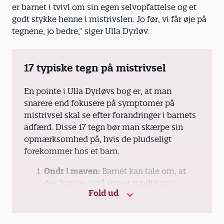
er barnet i tvivl om sin egen selvopfattelse og et
godt stykke henne i mistrivslen. Jo før, vi får øje på
tegnene, jo bedre,” siger Ulla Dyrløv.
17 typiske tegn på mistrivsel
En pointe i Ulla Dyrløvs bog er, at man
snarere end fokusere på symptomer på
mistrivsel skal se efter forandringer i barnets
adfærd. Disse 17 tegn bør man skærpe sin
opmærksomhed på, hvis de pludseligt
forekommer hos et barn.
Ondt i maven:
Barnet kan tale om, at
der ’kravler små myrer rundt i min
Fold ud
mave’, eller måske ændre sin appetit.
Ondt i hovedet:
Måske kalder barnet