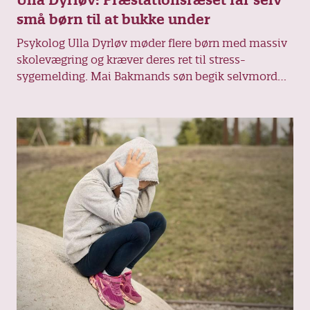
Ulla Dyrløv: Præstationsræset får selv
små børn til at bukke under
Psykolog Ulla Dyrløv møder flere børn med massiv
skolevægring og kræver deres ret til stress-
sygemelding. Mai Bakmands søn begik selvmord
efter fem års kamp med angst og et svært skoleliv.
Vi skal stoppe presset, for børnene presser sig
rigeligt selv, siger hun.