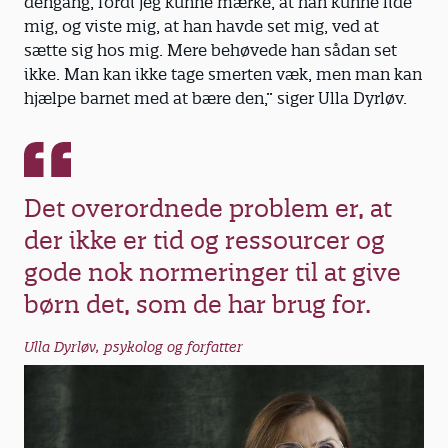
dengang, fordi jeg kunne mærke, at han kunne lide
selvom barnet har sovet.
mig, og viste mig, at han havde set mig, ved at
sætte sig hos mig. Mere behøvede han sådan set
Manglende impulskontrol:
Det kan
ikke. Man kan ikke tage smerten væk, men man kan
være pludselige vredesudbrud eller
hjælpe barnet med at bære den,” siger Ulla Dyrløv.
ukontrolleret overspisning.
Udadreagerende adfærd og konflikter:
Barnet har kort lunte og angriber i groft
Det overordnede problem er, at
sprog eller slår ud fysisk. Man skal være
der ikke er tid og ressourcer og
obs på ens egen rolle i, at barnet
reagerer.
gode nok normeringer til at give
børn det, som de har brug for.
Skærpede sanser:
Barnet reagerer mere
følsomt på lyde, lugte, smag, lys eller
Ulla Dyrløv, psykolog og forfatter
berøring.
Bekymring:
Et barn med et overbelastet
nervesystem begynder ofte at