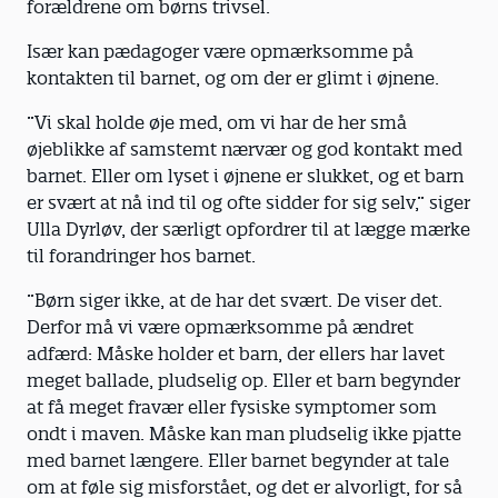
forældrene om børns trivsel.
Især kan pædagoger være opmærksomme på
kontakten til barnet, og om der er glimt i øjnene.
”Vi skal holde øje med, om vi har de her små
øjeblikke af samstemt nærvær og god kontakt med
barnet. Eller om lyset i øjnene er slukket, og et barn
er svært at nå ind til og ofte sidder for sig selv,” siger
Ulla Dyrløv, der særligt opfordrer til at lægge mærke
til forandringer hos barnet.
”Børn siger ikke, at de har det svært. De viser det.
Derfor må vi være opmærksomme på ændret
adfærd: Måske holder et barn, der ellers har lavet
meget ballade, pludselig op. Eller et barn begynder
at få meget fravær eller fysiske symptomer som
ondt i maven. Måske kan man pludselig ikke pjatte
med barnet længere. Eller barnet begynder at tale
om at føle sig misforstået, og det er alvorligt, for så