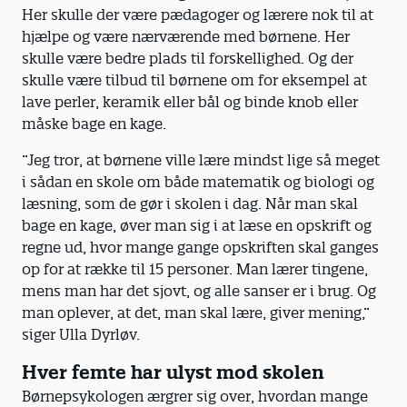
Her skulle der være pædagoger og lærere nok til at
hjælpe og være nærværende med børnene. Her
skulle være bedre plads til forskellighed. Og der
skulle være tilbud til børnene om for eksempel at
lave perler, keramik eller bål og binde knob eller
måske bage en kage.
”Jeg tror, at børnene ville lære mindst lige så meget
i sådan en skole om både matematik og biologi og
læsning, som de gør i skolen i dag. Når man skal
bage en kage, øver man sig i at læse en opskrift og
regne ud, hvor mange gange opskriften skal ganges
op for at række til 15 personer. Man lærer tingene,
mens man har det sjovt, og alle sanser er i brug. Og
man oplever, at det, man skal lære, giver mening,”
siger Ulla Dyrløv.
Hver femte har ulyst mod skolen
Børnepsykologen ærgrer sig over, hvordan mange