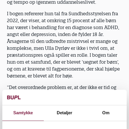
og tempo op igennem uddannelseslivet.
sur på sine omgivelser og være meget
følsomt over for andres mimik.
I bogen refererer hun tal fra Sundhedsstyrelsen fra
2022, der viser, at omkring 15 procent af alle børn
Indelukket adfærd:
Barnet trækker sig
har været i behandling for en diagnose som ADHD,
fra sociale sammenhænge og
angst eller depression, inden de fylder 18 år.
fritidsinteresser.
Årsagerne til den udbredte mistrivsel er mange og
komplekse, men Ulla Dyrløv er ikke i tvivl om, at
Ensomhed:
Barnet stopper med at se
præstationspres også spiller en rolle. I bogen taler
kammerater. Måske har barnet selv en
hun om et samfund, der er blevet ’uegnet for børn’,
uhensigtsmæssig adfærd, der får andre
og om at kravene til fagpersonerne, der skal hjælpe
til at trække sig, eller barnet bliver
børnene, er blevet alt for høje.
ekskluderet uden grund.
”Det overordnede problem er, at der ikke er tid og
Ufrivilligt skolefravær (skolevægring):
ressourcer og gode nok normeringer til at give børn
Det starter oftest drypvist, men bliver
det, som de har brug for. Pædagoger ved godt, at
man opmærksom på øget skolefravær,
det vigtigste for et barns udvikling og trivsel er
Samtykke
Detaljer
Om
er det en god ide at notere fraværet og
kvaliteten af den kontakt, barnet har med andre
årsager og mulige sammenhænge for at
mennesker. Og derfor er det hårdt at være pædagog,
se et muligt mønster.
når man oplever ikke at kunne hjælpe alle. Vi