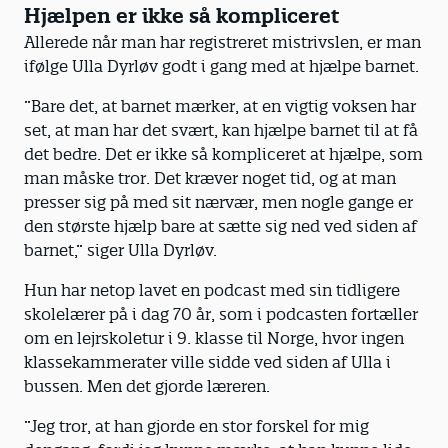
Hjælpen er ikke så kompliceret
det ikke ondt i hovedet, men det kan
klage over ondt i øjnene. Små børn, der
Allerede når man har registreret mistrivslen, er man
ikke har ord for hovedpine, kan finde på
ifølge Ulla Dyrløv godt i gang med at hjælpe barnet.
at slå hovedet ind i væggen.
”Bare det, at barnet mærker, at en vigtig voksen har
set, at man har det svært, kan hjælpe barnet til at få
Kropslig uro:
For eksempel når et ellers
det bedre. Det er ikke så kompliceret at hjælpe, som
roligt barn pludseligt begynder at hoppe
man måske tror. Det kræver noget tid, og at man
nervøst med benet.
presser sig på med sit nærvær, men nogle gange er
den største hjælp bare at sætte sig ned ved siden af
Rastløshed og
barnet,” siger Ulla Dyrløv.
koncentrationsproblemer:
Barnet kan
måske ikke længere koncentrere sig om
Hun har netop lavet en podcast med sin tidligere
sit Lego-projekt, se en film færdig, eller
skolelærer på i dag 70 år, som i podcasten fortæller
barnet forlader bordet, før måltidet er
om en lejrskoletur i 9. klasse til Norge, hvor ingen
færdigt.
klassekammerater ville sidde ved siden af Ulla i
bussen. Men det gjorde læreren.
Ændret søvnmønster (øget træthed):
Barnet bruger længere tid på at falde i
”Jeg tror, at han gjorde en stor forskel for mig
søvn, eller virker uoplagt og træt,