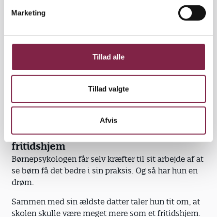
v
Marketing
a
l
g
Tillad alle
Tillad valgte
Foto: Lisbeth Holten
Afvis
Drømmer om en skole som et
fritidshjem
Børnepsykologen får selv kræfter til sit arbejde af at
se børn få det bedre i sin praksis. Og så har hun en
drøm.
Sammen med sin ældste datter taler hun tit om, at
skolen skulle være meget mere som et fritidshjem.