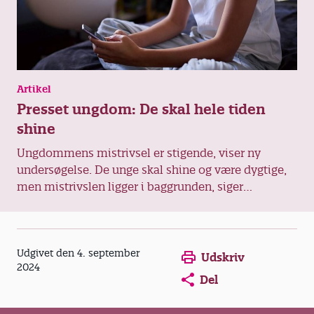
Artikel
Presset ungdom: De skal hele tiden
shine
Ungdommens mistrivsel er stigende, viser ny
undersøgelse. De unge skal shine og være dygtige,
men mistrivslen ligger i baggrunden, siger
elevcoach. Og de har svært ved selv at skabe
fællesskaber, fortæller klubpædagog.
Opens in a new window
Opens in a new win
Opens in a
Udgivet den 4. september
Udskriv
2024
Del