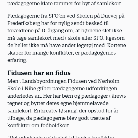
pædagogerne klare rammer for byt af samlekort.
Pædagogerne fra SFO’en ved Skolen på Duevej på
Frederiksberg har for nylig sendt besked til
forældrene på 0. årgang om, at børnene slet ikke
må tage samlekort med i skole eller SFO, ligesom
de heller ikke må have andet legetøj med. Kortene
skaber for mange konflikter, er pædagogernes
erfaring.
Fidusen har en fidus
Men i Landsbyordningen Fidusen ved Nørholm
Skole i Nibe griber pædagogerne udfordringen
anderledes an. Her har børn og pædagoger i årevis
tegnet og byttet deres egne hjemmelavede
samlekort. En kreativ løsning, der opstod for år
tilbage, da pædagogerne blev godt trætte af
konflikter om fodboldkort.
”Det udviklede sig dagligt til trælse konflikter