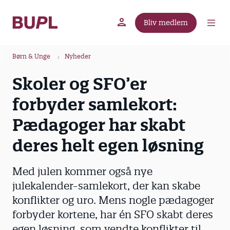
G
å
Bliv medlem
t
BUPL.dk
A-kassen
Lokal fagforening
i
B
l
Børn & Unge
Nyheder
r
h
Skoler og SFO’er
ø
o
v
d
forbyder samlekort:
e
k
d
Pædagoger har skabt
r
i
u
deres helt egen løsning
n
m
d
m
h
Med julen kommer også nye
o
e
julekalender-samlekort, der kan skabe
l
konflikter og uro. Mens nogle pædagoger
d
forbyder kortene, har én SFO skabt deres
egen løsning, som vendte konflikter til