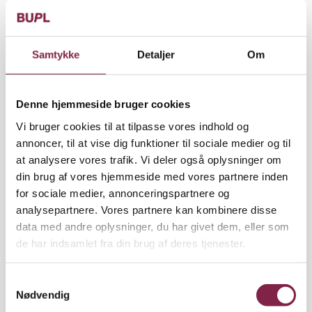
Samtykke
Detaljer
Om
Denne hjemmeside bruger cookies
Vi bruger cookies til at tilpasse vores indhold og
annoncer, til at vise dig funktioner til sociale medier og til
at analysere vores trafik. Vi deler også oplysninger om
din brug af vores hjemmeside med vores partnere inden
for sociale medier, annonceringspartnere og
analysepartnere. Vores partnere kan kombinere disse
data med andre oplysninger, du har givet dem, eller som
de har indsamlet fra din brug af deres tjenester.
S
Nødvendig
a
Dillen tog fart, og den holder endnu, over 10 år efter