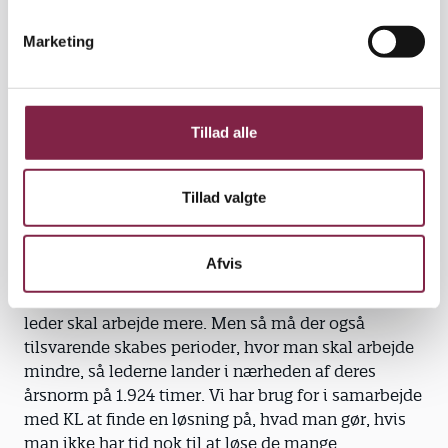
e
nederst).
v
Marketing
”Mange ledere står alene med lederopgaven, og
a
især efter coronapandemien er der kommet en
l
forventning om, at lederne er tilgængelige 24/7/365.
g
Det kan ingen holde til,” siger hun.
Tillad alle
Behov for bedre balance
Netop udfordringerne med opskruede
Tillad valgte
forventninger til ledernes rådighed har også fyldt
meget i Lederforeningens dialog med
medlemmerne op til OK24.
Afvis
”Det er naturligt, at der er perioder, hvor man som
leder skal arbejde mere. Men så må der også
tilsvarende skabes perioder, hvor man skal arbejde
mindre, så lederne lander i nærheden af deres
årsnorm på 1.924 timer. Vi har brug for i samarbejde
med KL at finde en løsning på, hvad man gør, hvis
man ikke har tid nok til at løse de mange