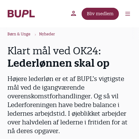
G
å
Bliv medlem
t
BUPL.dk
A-kassen
Lokal fagforening
i
B
l
Børn & Unge
Nyheder
r
h
Klart mål ved OK24:
ø
o
v
d
Lederlønnen skal op
e
k
d
r
Højere lederløn er et af BUPL’s vigtigste
i
u
n
mål ved de igangværende
m
d
overenskomstforhandlinger. Og så vil
m
h
Lederforeningen have bedre balance i
o
e
ledernes arbejdstid. I øjeblikket arbejder
l
over halvdelen af lederne i fritiden for at
d
nå deres opgaver.