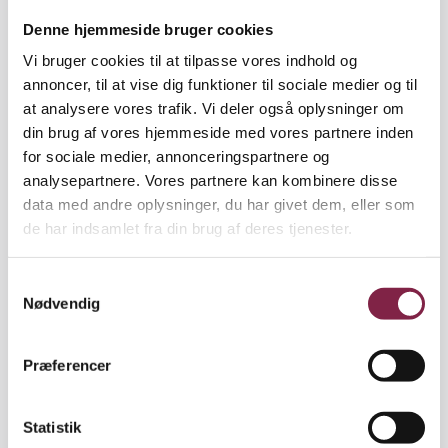
pres for at stå til rådighed, og det skal de
Denne hjemmeside bruger cookies
selvfølgelig honoreres for. Det skal vi gerne se en
Vi bruger cookies til at tilpasse vores indhold og
anerkendelse fra arbejdsgiverne af ved OK24,” siger
annoncer, til at vise dig funktioner til sociale medier og til
hun.
at analysere vores trafik. Vi deler også oplysninger om
Læs også:
Lønløft på vej: Sådan mærker lederne
din brug af vores hjemmeside med vores partnere inden
ny trepartsaftale
for sociale medier, annonceringspartnere og
analysepartnere. Vores partnere kan kombinere disse
Nye tal: Ledere er nødt til at arbejde i
data med andre oplysninger, du har givet dem, eller som
fritiden
de har indsamlet fra din brug af deres tjenester.
I BUPL’s seneste vilkårsundersøgelse svarer hele 55
procent af lederne på daginstitutionsområdet, og 41
S
procent af lederne på skolefritidsområdet, at de er
Nødvendig
a
nødt til at arbejde i fritiden for at nå deres opgaver.
m
t
Det problem skal der også findes en løsning på,
Præferencer
y
understreger Eva Munck Immertreu. Derfor har
k
BUPL taget en række krav om ledernes arbejdstid
k
Statistik
med til forhandlingerne med KL (se samtlige krav