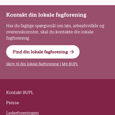
trepartsaftalen.
selvvalgt og betalt efter- og
videreuddannelse
Kontakt din lokale fagforening
Den Kommunale
Fælles indsats med KL for at promovere
Har du faglige spørgsmål om løn, arbejdsvilkår og
seniorordninger, herunder
Kompetencefond
overenskomster, skal du kontakte din lokale
generationsskifteordninger i
fagforening.
KL ønsker at præcisere mulighederne for, at
kommunerne.
kompetencefonden kan anvendes i
sammenhæng med kommunens strategiske
Find din lokale fagforening
kompetenceudviklingsaktiviteter.
Skriv til din lokale fagforening i Mit BUPL
Lokal løndannelse
KL ønsker at fastholde og styrke
frihedsgraderne i den lokale løndannelse og
ønsker derfor, at der foretages en
Kontakt BUPL
modernisering og forenkling af de
eksisterende regler herunder særligt i relation
Presse
til nyansættelser.
Lederforeningen