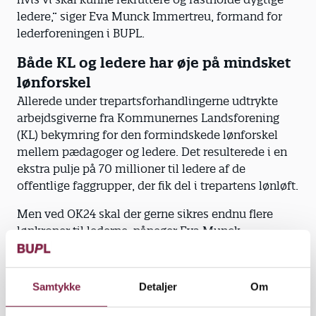
ledere,” siger Eva Munck Immertreu, formand for
lederforeningen i BUPL.
Både KL og ledere har øje på mindsket
lønforskel
Allerede under trepartsforhandlingerne udtrykte
arbejdsgiverne fra Kommunernes Landsforening
(KL) bekymring for den formindskede lønforskel
mellem pædagoger og ledere. Det resulterede i en
ekstra pulje på 70 millioner til ledere af de
offentlige faggrupper, der fik del i trepartens lønløft.
Men ved OK24 skal der gerne sikres endnu flere
lønkroner til lederne, påpeger Eva Munck
Immertreu.
”Ligesom KL har flere af BUPL’s ledermedlemmer
Samtykke
Detaljer
Om
givet udtryk for, at lønafstanden til medarbejderne
bliver meget lille. Samtidig oplever lederne et stort