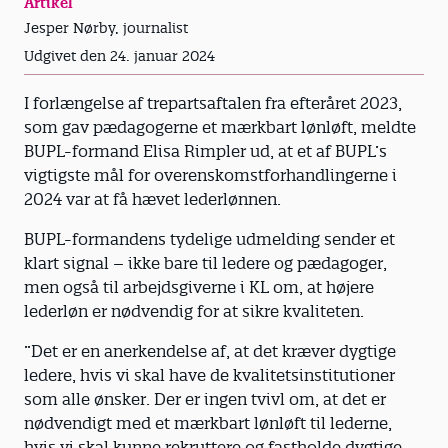
Artikel
Jesper Nørby, journalist
Udgivet den 24. januar 2024
I forlængelse af trepartsaftalen fra efteråret 2023,
som gav pædagogerne et mærkbart lønløft, meldte
BUPL-formand Elisa Rimpler ud, at et af BUPL’s
vigtigste mål for overenskomstforhandlingerne i
2024 var at få hævet lederlønnen.
BUPL-formandens tydelige udmelding sender et
klart signal – ikke bare til ledere og pædagoger,
men også til arbejdsgiverne i KL om, at højere
lederløn er nødvendig for at sikre kvaliteten.
”Det er en anerkendelse af, at det kræver dygtige
ledere, hvis vi skal have de kvalitetsinstitutioner
som alle ønsker. Der er ingen tvivl om, at det er
nødvendigt med et mærkbart lønløft til lederne,
hvis vi skal kunne rekruttere og fastholde dygtige