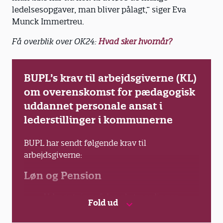
ledelsesopgaver, man bliver pålagt,” siger Eva
Munck Immertreu.
Få overblik over OK24:
Hvad sker hvornår?
BUPL’s krav til arbejdsgiverne (KL)
om overenskomst for pædagogisk
uddannet personale ansat i
lederstillinger i kommunerne
BUPL har sendt følgende krav til
arbejdsgiverne:
Løn og Pension
Udmøntning af den ekstraordinære
Fold ud
ramme (utilsigtede konsekvenser) fra
trepartsaftalen til løn