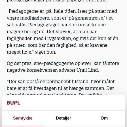
”Pædagogerne er ’på’ hele tiden. Især på stuer med
yngre medhjælpere, som er ’på gennemrejse,’ i et
sabbatår. Pædagogfaget handler om at kunne
reagere her og nu. Det kræver, at man har
fagligheden med i rygsækken, og hvis der kun er én
på stuen, som har den faglighed, så er kravene
meget høje,” siger hun.
Og det pres, ene-pædagogerne oplever, kan få store
negative konsekvenser, advarer Unni Lind:
”Der kan opstå en permanent tilstand, hvor målet
bare er at få hverdagen til at hænge sammen. Det
går voldsomt ud over kvaliteten. Det er ikke
hensigtsmæssigt, at der ikke er et fagligt rum for til
refleksion, eftertanke og samtale med
pædagogkolleger om, hvordan man kan gøre det
Samtykke
Detaljer
Om
bedre og prøve nye løsninger af i morgen. De