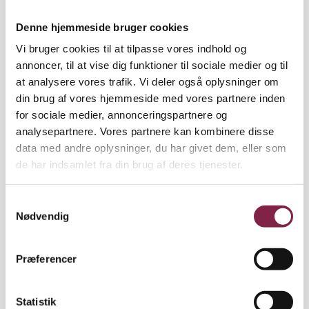
faktorer, som er kvalitetssikrende på lang bane,
bliver der færre af, når der kun er én pædagog på
Denne hjemmeside bruger cookies
stuen,” siger hun.
Vi bruger cookies til at tilpasse vores indhold og
Nye tal understreger ond cirkel: Ikke
annoncer, til at vise dig funktioner til sociale medier og til
at analysere vores trafik. Vi deler også oplysninger om
overraskende, at pædagoger søger væk
din brug af vores hjemmeside med vores partnere inden
De dårligere vilkår, ene-pædagogerne oplever, kan
for sociale medier, annonceringspartnere og
forværre rekrutteringsproblemer i institutioner, der
analysepartnere. Vores partnere kan kombinere disse
i forvejen mangler pædagoger, advarer Unni Lind.
data med andre oplysninger, du har givet dem, eller som
”Det er klart, at i det øjeblik, der er pædagogmangel,
de har indsamlet fra din brug af deres tjenester.
og pædagogerne kan vælge og vrage mellem
arbejdspladser, så vælger man selvfølgelig steder,
S
hvor man udvikler sig fagligt, har rammerne til at
Nødvendig
a
gøre et godt stykke arbejde og kan sparre med
m
uddannede kolleger. Hvis ens nuværende
t
Præferencer
arbejdsplads ikke har de vilkår, så skal man altså
y
være ekstremt dedikeret for ikke at søge væk. For
k
risikoen er, at man ikke kan holde til at stå alene
k
Statistik