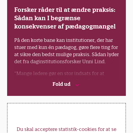
Forsker råder til at ændre praksis:
Sådan kan I begrænse
konsekvenser af pædagogmangel
På den korte bane kan institutioner, der har
stuer med kun én pædagog, gøre flere ting for
at sikre den bedst mulige praksis. Sådan lyder
det fra daginstitutionsforsker Unni Lind.
”Mange ledere gør en stor indsats for at
organisere sig ud af, at der mangler
Fold ud
pædagoger. Det kræver, at man eksempelvis
sikrer pædagogerne rum til at kunne sparre
med hinanden på tværs af stuerne,” siger hun.
Desuden bør man prioritere, at stuer med kun
én pædagog har faste medhjælpere, som
kender børnene. Unni Lind anbefaler også, at
Du skal acceptere statistik-cookies for at se