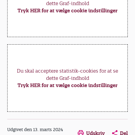
man skaber rum for, at pædagogerne kan
dette Graf-indhold
udfolde pædagogikken og sprede viden om
Tryk HER for at vælge cookie indstillinger
den blandt de ufaglærte medarbejdere.
Hun understreger dog, at det på den lange
bane ikke er hensigtsmæssigt at have så langt
mellem pædagogerne, som det mange steder
er tilfældet i øjeblikket.
Du skal acceptere statistik-cookies for at se
dette Graf-indhold
Tryk HER for at vælge cookie indstillinger
Opens in a new window
Opens in a new win
Opens in a
Udgivet den 13. marts 2024
Udskriv
Del