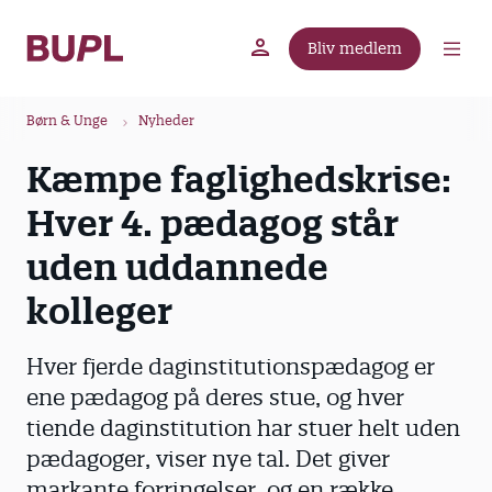
G
å
Bliv medlem
t
BUPL.dk
A-kassen
Lokal fagforening
i
B
l
Børn & Unge
Nyheder
r
h
Kæmpe faglighedskrise:
ø
o
v
d
Hver 4. pædagog står
e
k
d
uden uddannede
r
i
u
kolleger
n
m
d
m
h
Hver fjerde daginstitutionspædagog er
o
e
ene pædagog på deres stue, og hver
l
tiende daginstitution har stuer helt uden
d
pædagoger, viser nye tal. Det giver
markante forringelser, og en række