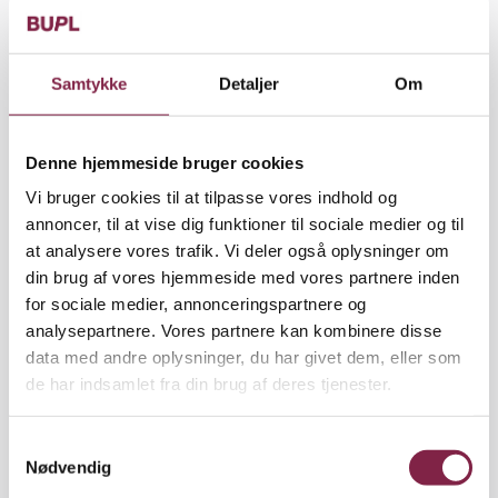
Samtykke
Detaljer
Om
Denne hjemmeside bruger cookies
Vi bruger cookies til at tilpasse vores indhold og
annoncer, til at vise dig funktioner til sociale medier og til
Finansieringen er ikke aftalt
at analysere vores trafik. Vi deler også oplysninger om
Den politiske forståelse indeholder ikke en
din brug af vores hjemmeside med vores partnere inden
anvisning på, hvordan minimumsnormeringer, grøn
for sociale medier, annonceringspartnere og
omstilling og meget andet skal finansieres.
analysepartnere. Vores partnere kan kombinere disse
Berlingske spurgte umiddelbart efter de afsluttede
data med andre oplysninger, du har givet dem, eller som
forhandlinger Mette Frederiksen, om aftalen var
de har indsamlet fra din brug af deres tjenester.
finansieret krone for krone.
»Nej, det er den selvfølgelig ikke, for det her er et
S
papir, der afspejler fire års prioritering. Så
Nødvendig
a
finansering vil følge med reform for reform,
m