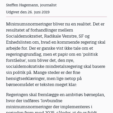
Steffen Hagemann, journalist
Udgivet den 26. juni 2019
Minimumsnormeringer bliver nu en realitet. Det er
resultatet af forhandlinger mellem
Socialdemokratiet, Radikale Venstre, SF og
Enhedslisten om, hvad en kommende regering skal
arbejde for. Der er ganske vist ikke tale om et
regeringsgrundlag, men et papir om en ’politisk
forståelse’, som bliver det, den nye,
socialdemokratiske mindretalsregering skal basere
sin politik på. Mange steder er der fine
hensigtserklæringer, men lige netop på
børneområdet er teksten meget klar:
Regeringen skal fremlægge en ambitiøs børneplan,
hvor der indføres ’lovbundne
minimumsnormeringer der implementeres i
perioden frem mod 2025, således at de er fuldt