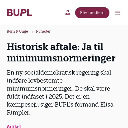
G
å
Bliv medlem
t
BUPL.dk
A-kassen
Lokal fagforening
i
B
l
Børn & Unge
Nyheder
r
h
Historisk aftale: Ja til
ø
o
v
d
minimumsnormeringer
e
k
d
r
En ny socialdemokratisk regering skal
i
u
n
indføre lovbestemte
m
d
minimumsnormeringer. De skal være
m
h
fuldt indfaset i 2025. Det er en
o
e
kæmpesejr, siger BUPL’s formand Elisa
l
Rimpler.
d
Artikel