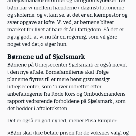
arbejdsmarkedsreformer og fattigdomsydelser. De
børn har vi mellem hænderne i daginstitutionerne
og skolerne, og vi kan se, at det er en kæmpestor og
svær opgave at løfte. Vi ved, at børnene bliver
mærket for livet af bare ét år i fattigdom. Så det er
rigtig godt, at vi nu får en regering, som vil gøre
noget ved det,« siger hun.
Børnene ud af Sjælsmark
Børnene på Udrejsecenter Sjælsmark er også nævnt
i den nye aftale. Børnefamilierne skal ifølge
planerne flyttes til et mere hensigtsmæssigt
udrejsecenter, som ’bliver indrettet efter
anbefalingerne fra Røde Kors og Ombudsmandens
rapport vedrørende forholdene på Sjælsmark’, som
det hedder i aftaleteksten.
Det er også en god nyhed, mener Elisa Rimpler:
»Børn skal ikke betale prisen for de voksnes valg, og