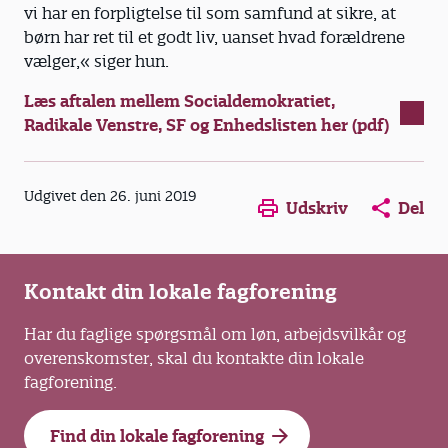
vi har en forpligtelse til som samfund at sikre, at
børn har ret til et godt liv, uanset hvad forældrene
vælger,« siger hun.
Læs aftalen mellem Socialdemokratiet,
Radikale Venstre, SF og Enhedslisten her (pdf)
Opens in a new window
Opens in a new win
Opens in a
Udgivet den 26. juni 2019
Udskriv
Del
Kontakt din lokale fagforening
Har du faglige spørgsmål om løn, arbejdsvilkår og
overenskomster, skal du kontakte din lokale
fagforening.
Find din lokale fagforening