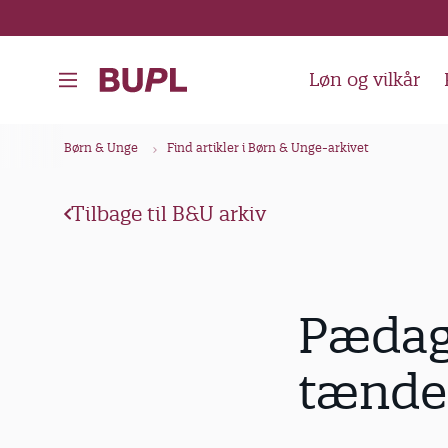
G
å
t
Løn og vilkår
i
l
B
Børn & Unge
Find artikler i Børn & Unge-arkivet
h
r
o
ø
v
Tilbage til B&U arkiv
d
e
k
d
i
r
Pædag
n
u
d
m
tænder
h
m
o
e
l