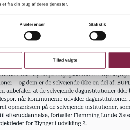
t til at holde værdierne i live. Udvikling kan ikke g
et fra din brug af deres tjenester.
le,« siger Søren Smith.
Præferencer
Statistik
lvejende
e pædagogiske udviklingsprojekt blev sat i gang i 
Tillad valgte
ejende daginstitutioner ikke inviteret med til bords.
mmunen ville styrke pædagogikkerne i de nye klynger
ioner – og dem er de selvejende ikke en del af. BUP
 anbefaler, at de selvejende daginstitu­tioner ikke b
idespor, når kommunerne udvikler daginstitutioner
ret opmærksom på de selvejende institutioner, som
 til efteruddannelse, fortæller Flemming Lunde Øst
jektleder for Klynger i udvikling 2.