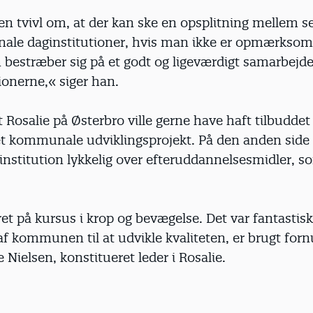
en tvivl om, at der kan ske en opsplitning mellem s
le daginstitutioner, hvis man ikke er opmærksom 
bestræber sig på et godt og ligeværdigt samarbejd
ionerne,« siger han.
Rosalie på Østerbro ville gerne have haft tilbuddet
det kommunale udviklingsprojekt. På den anden side
 institution lykkelig over efteruddannelsesmidler, 
et på kursus i krop og bevægelse. Det var fantastis
 af kommunen til at udvikle kvaliteten, er brugt forn
Nielsen, konstitueret leder i Rosalie.