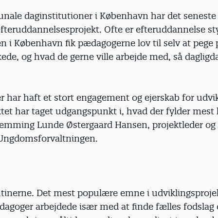
ale daginstitutioner i København har det seneste 
 efteruddannelsesprojekt. Ofte er efteruddannelse sty
 i København fik pædagogerne lov til selv at pege 
ede, og hvad de gerne ville arbejde med, så dagligd
 har haft et stort engagement og ejerskab for udvi
ktet har taget udgangspunkt i, hvad der fylder mes
Flemming Lunde Østergaard Hansen, projektleder og 
Ungdomsforvaltningen.
tinerne. Det mest populære emne i udviklingsprojek
dagoger arbejdede især med at finde fælles fodslag