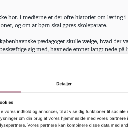
kke hot. I medierne er der ofte historier om læring i
ioner, og om at børn skal gøres skoleparate.
københavnske pædagoger skulle vælge, hvad der var
 beskæftige sig med, havnede emnet langt nede på l
ingen hænger dårligt sammen med snakken i offentl
n kunne være, at pædagoger også ser læring i rutine
n kan være et læringsrum,« siger Søren Smith.
Detaljer
ger i de kommunale daginstitutioner har deltaget i 
ookies
de før sommerferien og skal rodfæste sig nu. Men a
se vores indhold og annoncer, til at vise dig funktioner til sociale
ato:
oplysninger om din brug af vores hjemmeside med vores partnere i
ysepartnere. Vores partnere kan kombinere disse data med andr