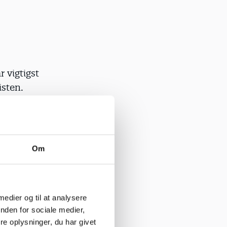
 vigtigst
isten.
igheden.
r, og at
Om
projektet,
rbejdet har
 medier og til at analysere
nden for sociale medier,
e oplysninger, du har givet