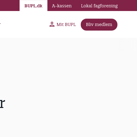
BUPL.dk
A-kassen
Lokal fagforening
r
Mit BUPL
Bliv medlem
r