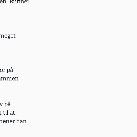
en. Rutiner
 meget
or på
 sammen
v på
til at
mener han.