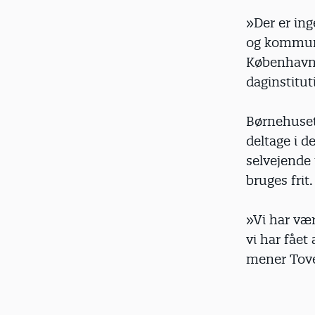
»Der er ing
og kommuna
København 
daginstitut
Børnehuset 
deltage i 
selvejende
bruges frit.
»Vi har vær
vi har fået
mener Tove 