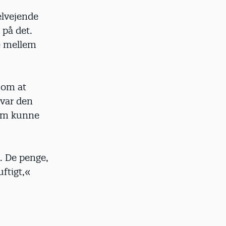
elvejende
på det.
e mellem
 om at
 var den
som kunne
k. De penge,
uftigt,«