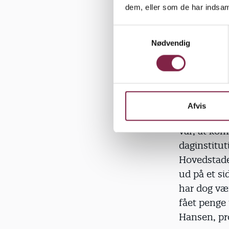
»Man er nød
dem, eller som de har indsaml
gang for al
S
Nødvendig
a
m
t
Husk de se
y
k
Da det stor
k
Afvis
var de selv
e
v
var, at ko
a
daginstitut
l
Hovedstaden
g
ud på et s
har dog væ
fået penge
Hansen, pro