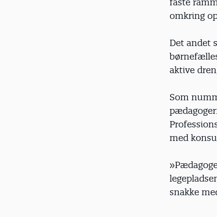
faste ramm
omkring opr
Det andet 
børnefælle
aktive dre
Som nummer
pædagogerne
Profession
med konsul
»Pædagoger 
legepladsen
snakke med