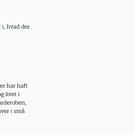
 i, hvad der
r har haft
 livet i
arderoben,
aver i små