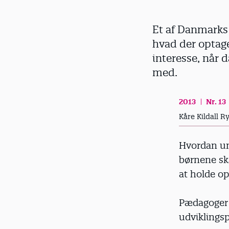
d
Et af Danmarks 
hvad der optage
interesse, når 
med.
2013
Nr. 13
Kåre Kildall R
Hvordan un
børnene ska
at holde o
Pædagoger 
udviklings