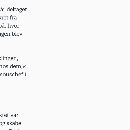
år deltaget
ret fra
på, hvor
agen blev
klingen,
t hos dem,«
souschef i
tet var
 og skabe