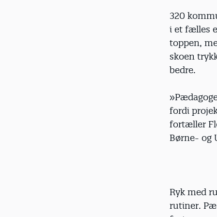
320 kommun
i et fælles
toppen, men
skoen trykk
bedre.
»Pædagoger
fordi proje
fortæller 
Børne- og 
Ryk med ru
rutiner. Pæ