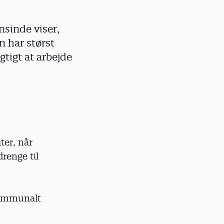
sinde viser,
n har størst
gtigt at arbejde
ter, når
renge til
kommunalt