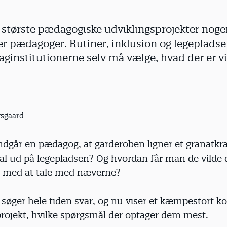
største pædagogiske udviklingsprojekter nogen
r pædagoger. Rutiner, inklusion og legepladse
daginstitutionerne selv må vælge, hvad der er vi
ysgaard
dgår en pædagog, at garderoben ligner et granatkra
l ud på legepladsen? Og hvordan får man de vilde d
p med at tale med næverne?
søger hele tiden svar, og nu viser et kæmpestort 
projekt, hvilke spørgsmål der optager dem mest.