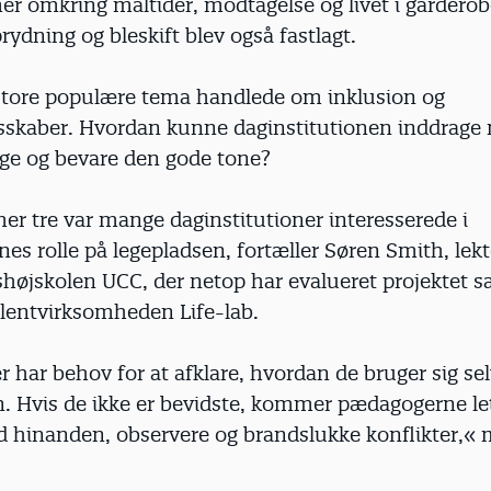
er omkring måltider, modtagelse og livet i garderob
ydning og bleskift blev også fastlagt.
store populære tema handlede om inklusion og
sskaber. Hvordan kunne daginstitutionen inddrage
nge og bevare den gode tone?
 tre var mange daginstitutioner interesserede i
s rolle på legepladsen, fortæller Søren Smith, lekt
shøjskolen UCC, der netop har evalueret projektet
entvirksomheden Life-lab.
har behov for at afklare, hvordan de bruger sig sel
. Hvis de ikke er bevidste, kommer pædagogerne let 
 hinanden, observere og brandslukke konflikter,« 