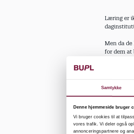
Læring er i
daginstitut
Men da de 
for dem at
»Prioriter
Forklaringe
legepladse
Samtykke
Alle pædago
Denne hjemmeside bruger c
som slutte
Vi bruger cookies til at tilpas
ingen slutd
vores trafik. Vi deler også 
annonceringspartnere og anal