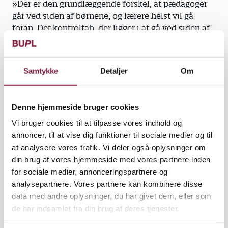
»Der er den grundlæggende forskel, at pædagoger
går ved siden af børnene, og lærere helst vil gå
foran. Det kontroltab, der ligger i at gå ved siden af
børnene og turde sætte en læringsproces i gang
uden at være ekspert, evner pædagogerne,« siger
hun.
Samtykke
Detaljer
Om
Denne hjemmeside bruger cookies
Hvad kan dimsen? Men man skal altså have en
Vi bruger cookies til at tilpasse vores indhold og
viden om det, man skal lære eleverne.
annoncer, til at vise dig funktioner til sociale medier og til
at analysere vores trafik. Vi deler også oplysninger om
»Det er svært at tænke pædagogik og didaktik, før
din brug af vores hjemmeside med vores partnere inden
man ved, hvad dimsen kan. Så det tekniske løft er
for sociale medier, annonceringspartnere og
nødt til at komme før det pædagogisk-didaktiske,
analysepartnere. Vores partnere kan kombinere disse
for at man for alvor kan tænke med og se
data med andre oplysninger, du har givet dem, eller som
mulighederne,« siger Eva Petropouleas.
de har indsamlet fra din brug af deres tjenester.
Med udgangspunkt i co-teaching skulle