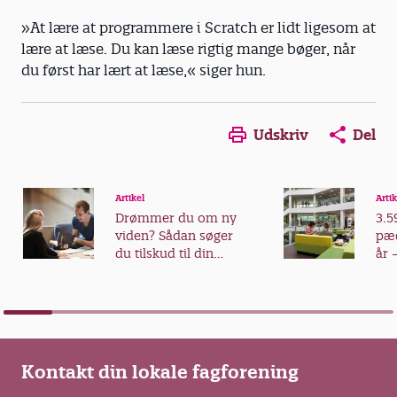
»At lære at programmere i Scratch er lidt ligesom at
lære at læse. Du kan læse rigtig mange bøger, når
du først har lært at læse,« siger hun.
Udskriv
Del
Artikel
Artik
Drømmer du om ny
3.5
viden? Sådan søger
pæd
du tilskud til din
år 
videreuddannelse
fra
Kontakt din lokale fagforening