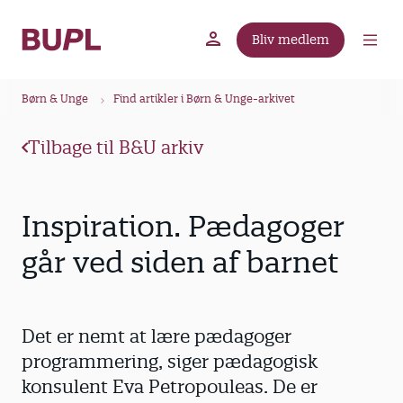
G
å
Bliv medlem
t
BUPL.dk
A-kassen
Lokal fagforening
i
B
l
Børn & Unge
Find artikler i Børn & Unge-arkivet
r
h
ø
o
Tilbage til B&U arkiv
v
d
e
k
d
r
Inspiration. Pædagoger
i
u
n
går ved siden af barnet
m
d
m
h
o
e
Det er nemt at lære pædagoger
l
d
programmering, siger pædagogisk
konsulent Eva Petropouleas. De er