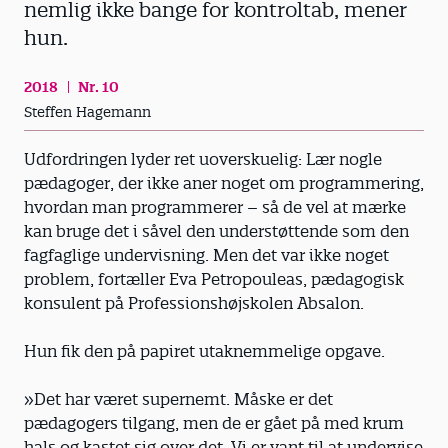
nemlig ikke bange for kontroltab, mener
hun.
2018
Nr. 10
Steffen Hagemann
Udfordringen lyder ret uoverskuelig: Lær nogle
pædagoger, der ikke aner noget om programmering,
hvordan man programmerer – så de vel at mærke
kan bruge det i såvel den understøttende som den
fagfaglige undervisning. Men det var ikke noget
problem, fortæller Eva Petropouleas, pædagogisk
konsulent på Professionshøjskolen Absalon.
Hun fik den på papiret utaknemmelige opgave.
»Det har været supernemt. Måske er det
pædagogers tilgang, men de er gået på med krum
hals og kastet sig over det. Vi er vant til at undervise