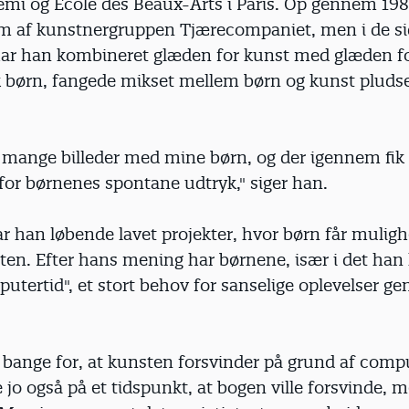
mi og Ecole des Beaux-Arts i Paris. Op gennem 198
 af kunstnergruppen Tjærecompaniet, men i de si
ar han kombineret glæden for kunst med glæden fo
ik børn, fangede mikset mellem børn og kunst pluds
e mange billeder med mine børn, og der igennem fik 
for børnenes spontane udtryk," siger han.
r han løbende lavet projekter, hvor børn får muligh
en. Efter hans mening har børnene, især i det han 
utertid", et stort behov for sanselige oplevelser g
e bange for, at kunsten forsvinder på grund af comp
jo også på et tidspunkt, at bogen ville forsvinde, 