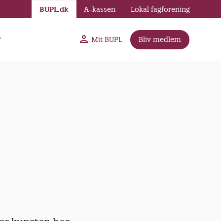
BUPL.dk
A-kassen
Lokal fagforening
r
Mit BUPL
Bliv medlem