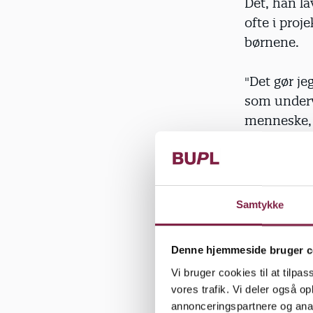
Det, han la
ofte i proj
børnene.
"Det gør je
som underv
menneske, s
Døren på k
Samtykke
rundt omkr
Denne hjemmeside bruger c
"Jeg håber,
Vi bruger cookies til at tilpas
op på klem 
vores trafik. Vi deler også 
annonceringspartnere og anal