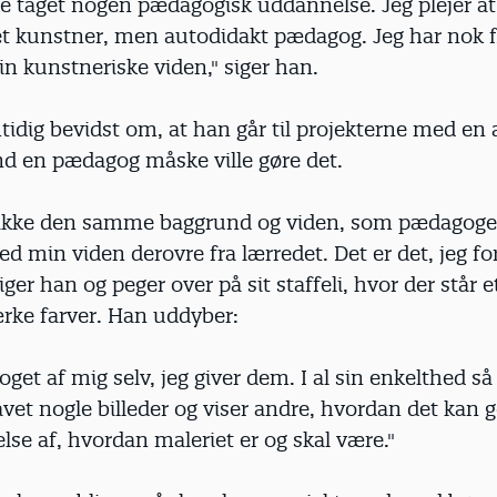
ke taget nogen pædagogisk uddannelse. Jeg plejer at 
t kunstner, men autodidakt pædagog. Jeg har nok fla
n kunstneriske viden," siger han.
idig bevidst om, at han går til projekterne med en
nd en pædagog måske ville gøre det.
o ikke den samme baggrund og viden, som pædagoger
min viden derovre fra lærredet. Det er det, jeg for
iger han og peger over på sit staffeli, hvor der står e
ærke farver. Han uddyber:
oget af mig selv, jeg giver dem. I al sin enkelthed så 
lavet nogle billeder og viser andre, hvordan det kan 
lse af, hvordan maleriet er og skal være."