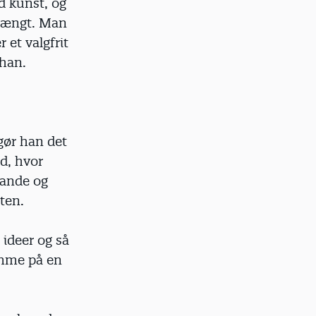
ed kunst, og
trængt. Man
 et valgfrit
 han.
gør han det
ud, hvor
rande og
ten.
 ideer og så
komme på en