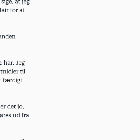
sige, at jeg
ir for at
 anden
 har. Jeg
midler til
t færdigt
er det jo,
gøres ud fra