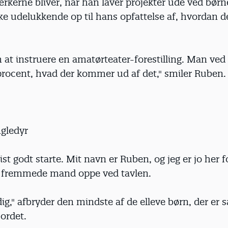
kerne bliver, når han laver projekter ude ved børnen
e udelukkende op til hans opfattelse af, hvordan de
 at instruere en amatørteater-forestilling. Man ved
rocent, hvad der kommer ud af det," smiler Ruben.
gledyr
st godt starte. Mit navn er Ruben, og jeg er jo her for
n fremmede mand oppe ved tavlen.
dig," afbryder den mindste af de elleve børn, der er 
ordet.