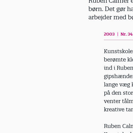
Ruben Calmer er
d
børn. Det gør h
arbejder med bø
2003
Nr. 34
Kunstskolen
berømte klo
ind i Rube
gipshænder
lange væg 
på den stor
venter tålm
kreative ta
Ruben Calm