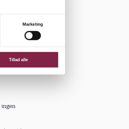
succes:
igt. Det er
Marketing
er om at
studere, få
nden måde.
det er
fornemme,
Tillad alle
 ingen