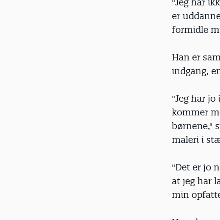
"Jeg har ik
er uddanne
formidle mi
Han er samt
indgang, e
"Jeg har j
kommer med 
børnene," s
maleri i st
"Det er jo n
at jeg har 
min opfatte