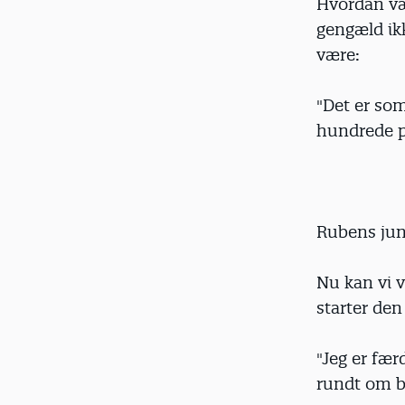
Hvordan vær
gengæld ikk
være:
"Det er som
hundrede p
Rubens jun
Nu kan vi vi
starter de
"Jeg er fær
rundt om b