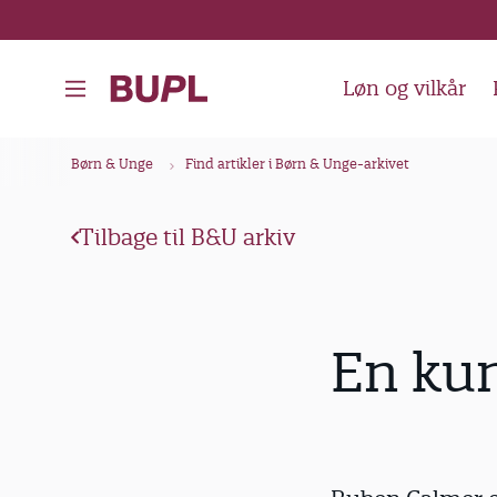
G
å
t
Løn og vilkår
i
l
B
Børn & Unge
Find artikler i Børn & Unge-arkivet
h
r
o
ø
v
Tilbage til B&U arkiv
d
e
k
d
i
r
En kun
n
u
d
m
h
m
o
e
l