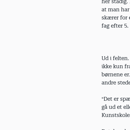
her stadig.
at man har 
skærer for 
fag efter 5.
Ud i felten
ikke kun fr
børnene er.
andre sted
"Det er spæ
gå ud et el
Kunstskole.