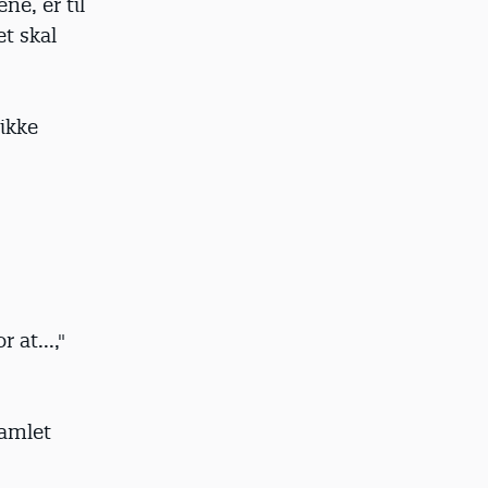
e, er til
t skal
 ikke
 at...,"
samlet