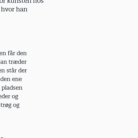
for kunsten hos
, hvor han
een får den
 man træder
n står der
 den ene
m pladsen
reder og
strøg og