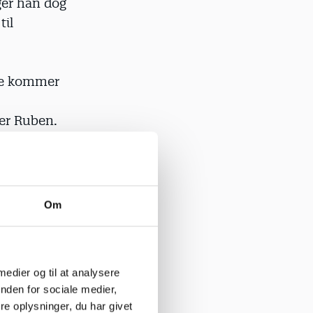
ger han dog
til
are kommer
rer Ruben.
 til børn
Om
ket døren
 medier og til at analysere
nden for sociale medier,
e oplysninger, du har givet