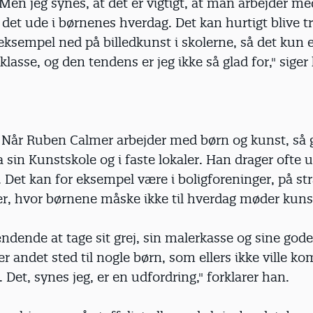
 Men jeg synes, at det er vigtigt, at man arbejder m
det ude i børnenes hverdag. Det kan hurtigt blive 
eksempel ned på billedkunst i skolerne, så det kun er
 klasse, og den tendens er jeg ikke så glad for," siger
. Når Ruben Calmer arbejder med børn og kunst, så 
a sin Kunstskole og i faste lokaler. Han drager ofte 
 Det kan for eksempel være i boligforeninger, på st
er, hvor børnene måske ikke til hverdag møder kuns
ndende at tage sit grej, sin malerkasse og sine gode
ler andet sted til nogle børn, som ellers ikke ville 
 Det, synes jeg, er en udfordring," forklarer han.