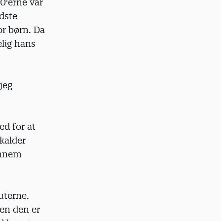
0'erne var
dste
r børn. Da
elig hans
jeg
ed for at
kalder
ennem
uterne.
men den er