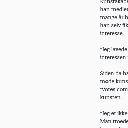
Kunstakade
han medlem
mange år h
han selv f
interesse.
"Jeg laved
interessen 
Siden da ha
møde kunst
"vores comp
kunsten.
"Jeg er ikk
Man troede 