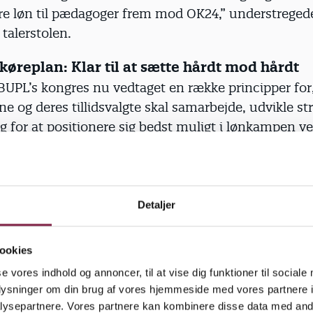
ere løn til pædagoger frem mod OK24,” understregede
 talerstolen.
køreplan: Klar til at sætte hårdt mod hårdt
 BUPL’s kongres nu vedtaget en række principper fo
 og deres tillidsvalgte skal samarbejde, udvikle str
g for at positionere sig bedst muligt i lønkampen v
, at vi rykker sammen i bussen, at vores tillidsvalgte 
logen med kollegerne og at vi er synlige og afstemt
ntninger og budskaber i hele organisationen og helt
Detaljer
dserne,” sagde Elisa Rimpler om baggrunden for den
gsstrategi, Forretningsudvalget havde foreslået, og
ookies
 delegerede vedtog med stort flertal.
se vores indhold og annoncer, til at vise dig funktioner til sociale
al også stå klart, at hvis bevægelsen går i den forke
oplysninger om din brug af vores hjemmeside med vores partnere i
ysepartnere. Vores partnere kan kombinere disse data med andr
ar til at mobilisere vores samlede ressourcer og sæt