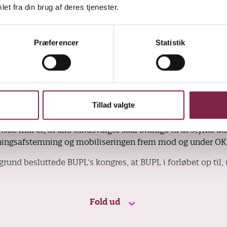
et fra din brug af deres tjenester.
derstregede hun samtidigt.
Præferencer
Statistik
køreplanen: Styrket mobilisering, del
gier og forventningsafstemning
Tillad valgte
itiske mål ved OK24 er et mærkbart løft af pædagogernes l
ske mål er, at alle tillidsvalgte skal bidrage til at styrke di
ningsafstemning og mobiliseringen frem mod og under OK
rund besluttede BUPL’s kongres, at BUPL i forløbet op til,
er og videndeler strategier og indsatser på tværs af organi
Fold ud
er en bred række af inddragende digitale og fysiske aktivit