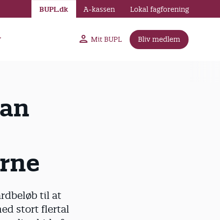
BUPL.dk
A-kassen
Lokal fagforening
r
Mit BUPL
Bliv medlem
an
rne
dbeløb til at
ed stort flertal