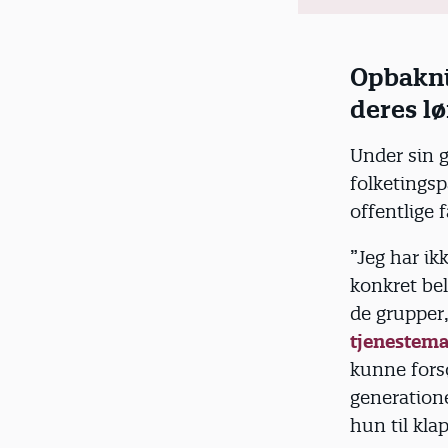
centr
de må
for m
Opbaknin
deres lø
Efter 
evalu
næste
Under sin 
folketingspa
offentlige 
”Jeg har ik
konkret bel
de grupper
tjenestema
kunne fors
generatione
hun til klap