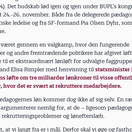
24). Det budskab lød igen og igen under BUPL’s kong
t 24.-26. november. Både fra de delegerede pædagog
tiske ledelse og fra SF-formand Pia Olsen Dyhr, som
ne.
ge været gennem en valgkamp, hvor den fungerende
er og andre fremtrædende politikere har afgivet løf
 til et ekstraordinært lønløft for udvalgte faggruppe
nd Elisa Rimpler med henvisning til
statsminister
s løfte om tre milliarder lønkroner til visse offent
, hvor det er svært at rekruttere medarbejdere.
pædagogernes løn kommer dog ikke af sig selv. En r
 argumenterer nemlig for, at de – ligesom pædagoge
 rekrutteringsproblemer og lønefterslæb.
, at vi langt fra er i mål. Derfor skal vi øge og fasth