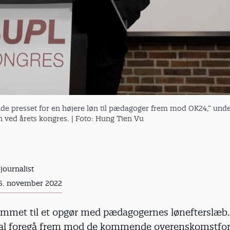
olde presset for en højere løn til pædagoger frem mod OK24,” unde
en ved årets kongres.
| Foto: Hung Tien Vu
journalist
26. november 2022
ommet til et opgør med pædagogernes lønefterslæb
al foregå frem mod de kommende overenskomstfor