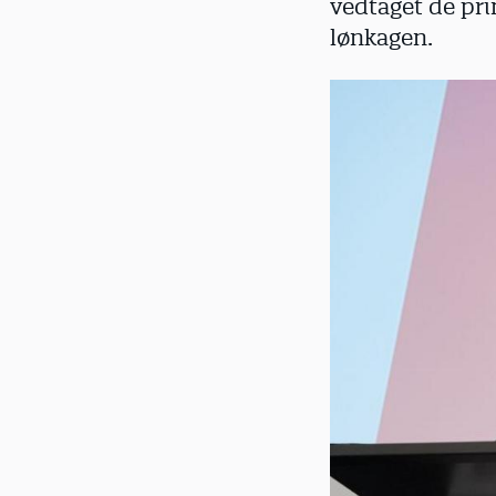
vedtaget de pri
d
lønkagen.