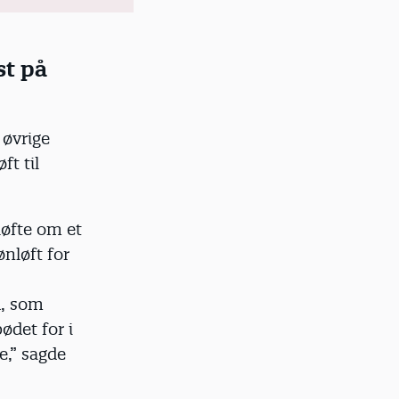
ed afsæt i
ålsætninger
st på
rages i
bejdet til
 øvrige
ft til
løfte om et
ønløft for
d, som
ødet for i
e,” sagde