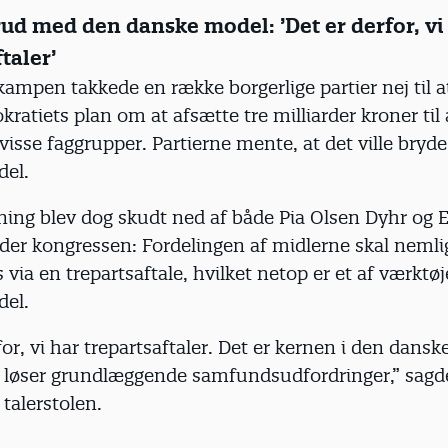
rud med den danske model: ’Det er derfor, vi
taler’
ampen takkede en række borgerlige partier nej til a
ratiets plan om at afsætte tre milliarder kroner til 
visse faggrupper. Partierne mente, at det ville bry
el.
ing blev dog skudt ned af både Pia Olsen Dyhr og E
der kongressen: Fordelingen af midlerne skal nemli
ia en trepartsaftale, hvilket netop er et af værktøj
el.
for, vi har trepartsaftaler. Det er kernen i den dans
løser grundlæggende samfundsudfordringer,” sagde
 talerstolen.