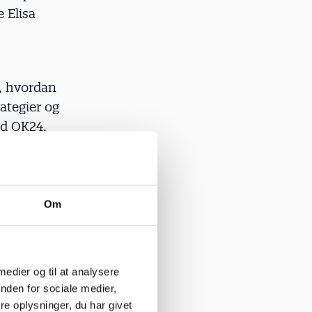
 Elisa
r, hvordan
ategier og
ed OK24.
er klar til
 med vores
 ud på
Om
 som
 medier og til at analysere
rte retning,
nden for sociale medier,
e oplysninger, du har givet
te hårdt mod