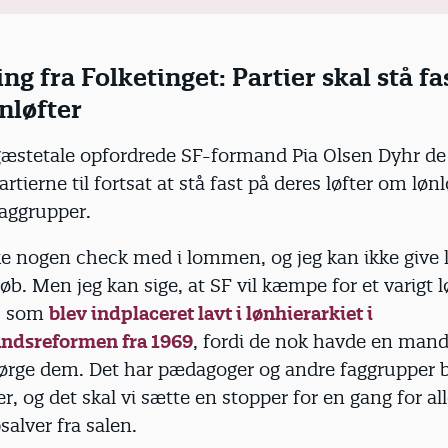
alt og lokalt, som mobiliserer og giver handlemuligheder m
l og principper, som er beskrevet i de kongresvedtagne m
edlemsengagement.
g fra Folketinget: Partier skal stå fa
nløfter
OK24 fortsat sørger for, at tillidsvalgte og medlemmer indd
ering og efterbearbejdning af arbejdet med OK24 samt forar
 overenskomstforhandling.
gæstetale opfordrede SF-formand Pia Olsen Dyhr de
rtierne til fortsat at stå fast på deres løfter om lønlø
faggrupper.
ke nogen check med i lommen, og jeg kan ikke give 
øb. Men jeg kan sige, at SF vil kæmpe for et varigt l
, som
blev indplaceret lavt i lønhierarkiet i
ndsreformen fra 1969
, fordi de nok havde en man
ørge dem. Det har pædagoger og andre faggrupper b
r, og det skal vi sætte en stopper for en gang for all
salver fra salen.