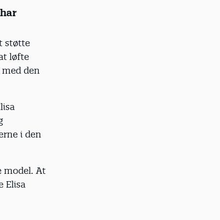
 har
t støtte
at løfte
de med den
lisa
g
erne i den
ke model. At
 Elisa