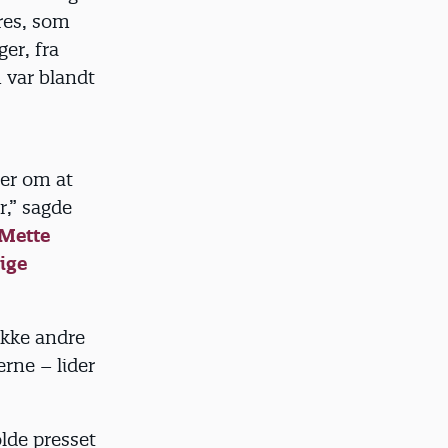
res, som
er, fra
 var blandt
ter om at
r,” sagde
 Mette
lige
ække andre
rne – lider
olde presset