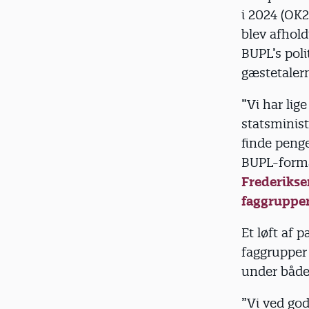
i 2024 (OK
blev afhold
BUPL’s poli
gæstetaler
”Vi har li
statsminist
finde penge
BUPL-forma
Frederiksen
faggrupper
Et løft af 
faggrupper
under både
”Vi ved godt