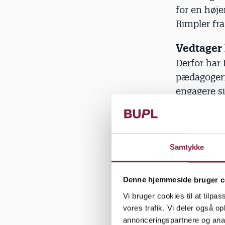
for en høj
Rimpler fra
Vedtager 
Derfor har
pædagogerne
engagere si
”Det kræver
at tage dia
krav, forve
Samtykke
arbejdspla
mobiliserin
Denne hjemmeside bruger c
kongressens
Vi bruger cookies til at tilpas
”Men det sk
vores trafik. Vi deler også 
annonceringspartnere og anal
så er vi kl