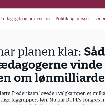
Pædagogik og profession
Politik og presse
Lede
Såd
ar planen klar:
pædagogerne vinde
n om lønmilliarde
ette Frederiksen lovede i valgkampen et milliar
ntlige faggruppers løn. Nu har BUPL’s kongres m