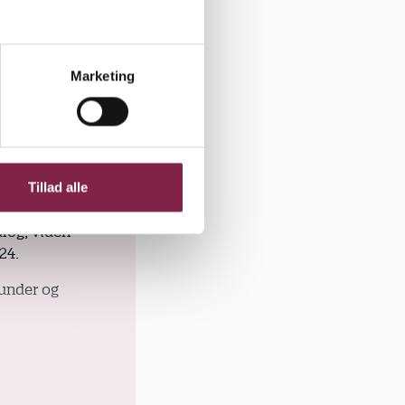
Marketing
ing af
Tillad alle
øn. Det
alog, viden
24.
 under og
sationen.
eter