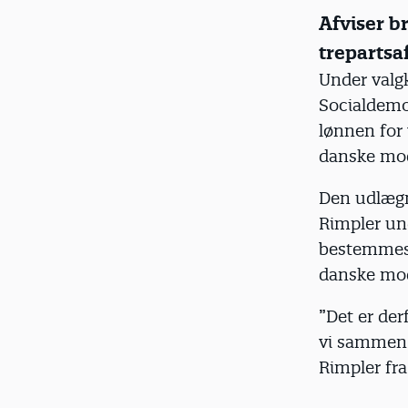
Afviser b
trepartsaf
Under valgk
Socialdemok
lønnen for 
danske mod
Den udlægn
Rimpler un
bestemmes v
danske mod
”Det er der
vi sammen 
Rimpler fra