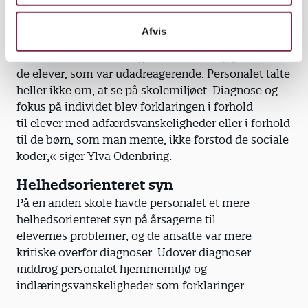
stress og stigende krav til eleverne som en del af
skolevirkeligheden.
Afvis
»Men det blev ikke brugt som forklaring på
de elever, som var udadreagerende. Personalet talte
heller ikke om, at se på skolemiljøet. Diagnose og
fokus på individet blev forklaringen i forhold
til elever med adfærdsvanskeligheder eller i forhold
til de børn, som man mente, ikke forstod de sociale
koder,« siger Ylva Odenbring.
Helhedsorienteret syn
På en anden skole havde personalet et mere
helhedsorienteret syn på årsagerne til
elevernes problemer, og de ansatte var mere
kritiske overfor diagnoser. Udover diagnoser
inddrog personalet hjemmemiljø og
indlæringsvanskeligheder som forklaringer.