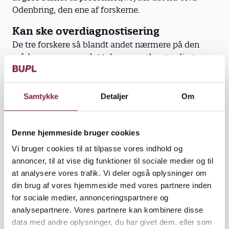
Odenbring, den ene af forskerne.
Kan ske overdiagnostisering
De tre forskere så blandt andet nærmere på den
måde, som personalet taler om og bruger diagnoser
på som for eksempel ADHD og autisme til at
forklare situationer, hvor børn kommer i slagsmål
eller havner i situationer med mobning og
Samtykke
Detaljer
Om
drillerier.
Forskningen viser, at skoler med stor tillid til
Denne hjemmeside bruger cookies
diagnoser, også ser dem som en mulighed
Vi bruger cookies til at tilpasse vores indhold og
for at få tilført ekstra ressourcer. Det hænger ifølge
annoncer, til at vise dig funktioner til sociale medier og til
forskerne blandt andet sammen med, at det
at analysere vores trafik. Vi deler også oplysninger om
svenske skolesystem både har oplevet mangel på
din brug af vores hjemmeside med vores partnere inden
ressourcer og flere børn med vanskeligheder.
for sociale medier, annonceringspartnere og
Ylva Odenbring og hendes forskerkolleger
analysepartnere. Vores partnere kan kombinere disse
understreger, at der i visse sammenhænge er tale
data med andre oplysninger, du har givet dem, eller som