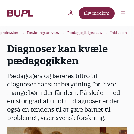
G
å
Bliv medlem
t
BUPL.dk
A-kassen
Lokal fagforening
i
B
l
profession
Forskningsunivers
Pædagogik i praksis
Inklusion
r
h
Diagnoser kan kvæle
ø
o
v
d
pædagogikken
e
k
d
r
Pædagogers og læreres tiltro til
i
u
n
diagnoser har stor betydning for, hvor
m
d
mange børn der får dem. På skoler med
m
h
en stor grad af tillid til diagnoser er der
o
e
også en tendens til at gøre barnet til
l
problemet, viser svensk forskning.
d