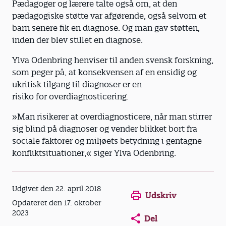
Pædagoger og lærere talte også om, at den
pædagogiske støtte var afgørende, også selvom et
barn senere fik en diagnose. Og man gav støtten,
inden der blev stillet en diagnose.
Ylva Odenbring henviser til anden svensk forskning,
som peger på, at konsekvensen af en ensidig og
ukritisk tilgang til diagnoser er en
risiko for overdiagnosticering.
»Man risikerer at overdiagnosticere, når man stirrer
sig blind på diagnoser og vender blikket bort fra
sociale faktorer og miljøets betydning i gentagne
konfliktsituationer,« siger Ylva Odenbring.
Opens in a new window
Opens in a new win
Opens in a
Udgivet den 22. april 2018
Udskriv
Opdateret den 17. oktober
2023
Del