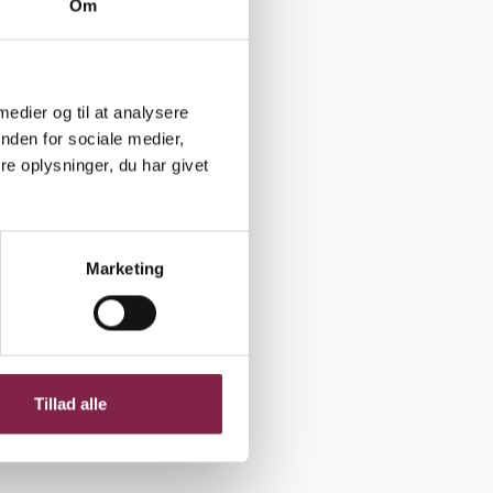
Om
møde og
 medier og til at analysere
nden for sociale medier,
eamet.
e oplysninger, du har givet
ver eneste
t, men at
Marketing
mmer det
llid,
Tillad alle