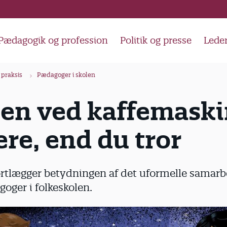
Pædagogik og profession
Politik og presse
Lede
 praksis
Pædagoger i skolen
en ved kaffemaski
ere, end du tror
ortlægger betydningen af det uformelle samar
oger i folkeskolen.