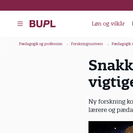
G
å
t
Løn og vilkår
i
l
B
Pædagogik og profession
Forskningsunivers
Pædagogik i
h
r
o
ø
Snakk
v
d
e
vigtig
k
d
i
r
n
u
Ny forskning k
d
m
lærere og pædag
h
m
o
e
l