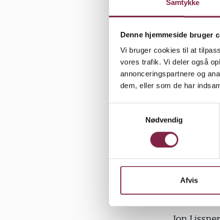
Samtykke
Denne hjemmeside bruger c
En hurtig e
Vi bruger cookies til at tilpas
snakken i f
vores trafik. Vi deler også 
pædagoger 
annonceringspartnere og anal
dem, eller som de har indsaml
Ny forsknin
dag på gang
S
Nødvendig
a
det alt for
m
ikke af sig
t
anerkendels
y
k
Medvirken
k
Afvis
e
Lars Qvortr
v
a
Jon Lissne