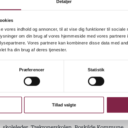
Detaljer
ookies
valuering ved kopimaskinen – eller det tilfældige 
se vores indhold og annoncer, til at vise dig funktioner til sociale
rikvarteret. Samarbejdet på skoler mellem lærere og
oplysninger om din brug af vores hjemmeside med vores partnere i
handler om meget mere end de formelle møder i t
ysepartnere. Vores partnere kan kombinere disse data med andr
et fra din brug af deres tjenester.
g viser, at det uformelle samarbejde, der foregår h
ene eller ved kaffemaskinen er vigtigt og værdifuld
Præferencer
Statistik
 ofte bliver overset. For selvom det er uformelt, ko
 selv. Det kræver opbygning af en kultur og fokus på ti
e og de rigtige faciliteter.
de:
Tillad valgte
up, professor emeritus, DPU, Aarhus Universitet.
r, skoleleder, Trekronerskolen, Roskilde Kommune.