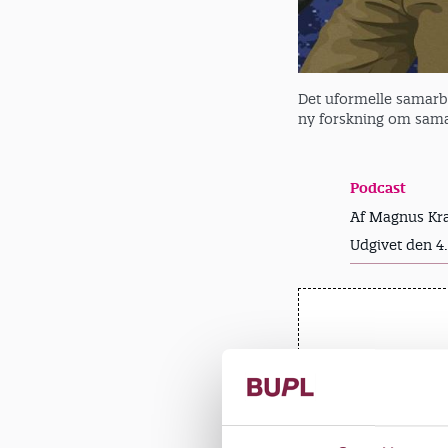
Det uformelle samarbe
ny forskning om sama
Podcast
Af Magnus Kra
Udgivet den 4.
Du skal