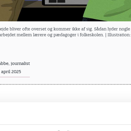
jde bliver ofte overset og kommer ikke af sig. Sådan lyder nogle
rbejdet mellem lærere og pædagoger i folkeskolen.
| Illustratio
bbe, journalist
 april 2025
 acceptere statistik-cookies for at se dette Podcast
Tryk HER for at vælge cookie indstillinger