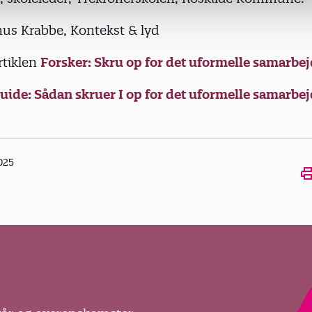
us Krabbe, Kontekst & lyd
rtiklen
Forsker: Skru op for det uformelle samarbej
uide: Sådan skruer I op for det uformelle samarbej
025
Ope