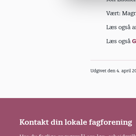
l
g
Vært: Magn
Læs også a
Læs også
G
Udgivet den 4. april 2
Kontakt din lokale fagforening