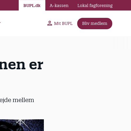
BUPL.dk
A-kassen
Lokal fagforening
r
Mit BUPL
Bliv medlem
nen er
bejde mellem