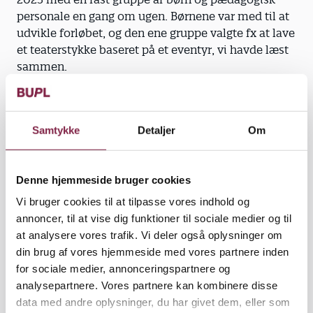
personale en gang om ugen. Børnene var med til at
udvikle forløbet, og den ene gruppe valgte fx at lave
et teaterstykke baseret på et eventyr, vi havde læst
sammen.
Det lærte vi:
Vi blev klogere på mulighederne
Samtykke
Detaljer
Om
Vi blev klogere på pædagogens roller og muligheder
for at skabe rum for æstetisk virksomhed. Projektet
gav desuden huset et fælles sprog. Samtidig er den
Denne hjemmeside bruger cookies
pædagogiske leder blevet klogere på at facilitere et
udviklingsprojekt og kompetenceudvikling båret af
Vi bruger cookies til at tilpasse vores indhold og
kreative metoder til dataindsamling.
annoncer, til at vise dig funktioner til sociale medier og til
at analysere vores trafik. Vi deler også oplysninger om
Det overraskede os:
din brug af vores hjemmeside med vores partnere inden
Vi blev ved med at finde energi
for sociale medier, annonceringspartnere og
En af grupperne arbejdede med eventyret
analysepartnere. Vores partnere kan kombinere disse
Tommeliden, og vi forventede, at børnene ville
data med andre oplysninger, du har givet dem, eller som