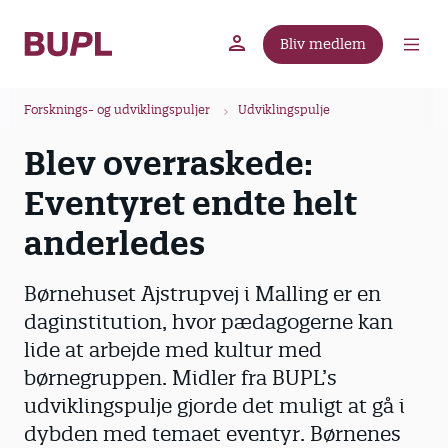
G
å
Bliv medlem
t
BUPL.dk
A-kassen
Lokal fagforening
i
B
l
Forsknings- og udviklingspuljer
Udviklingspulje
r
h
Blev overraskede:
ø
o
v
d
Eventyret endte helt
e
k
d
anderledes
r
i
u
n
Børnehuset Ajstrupvej i Malling er en
m
d
daginstitution, hvor pædagogerne kan
m
h
lide at arbejde med kultur med
o
e
l
børnegruppen. Midler fra BUPL’s
d
udviklingspulje gjorde det muligt at gå i
dybden med temaet eventyr. Børnenes