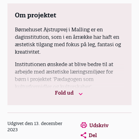
Om projektet
Børnehuset Ajstrupvej i Malling er en
daginstitution, som i en årrække har haft en
æstetisk tilgang med fokus på leg, fantasi og
kreativitet.
Institutionen ønskede at blive bedre til at
arbejde med æstetiske læringsmiljøer for
børn i projektet ’Pædagogen som
kulturformidler og kulturskaber’.
Fold ud
Med 100.000 kr. fra BUPL’s udviklingspulje
har det pædagogiske personale i første
halvdel af 2023 arbejdet med Grimms eventyr
i tre børnegrupper i børnehaven samt
Opens in a new window
Opens in a new win
Opens in a
Udgivet den 13. december
Udskriv
vuggestuen med støtte og sparring fra
2023
Del
ekstern konsulent Merete Cornét Sørensen,