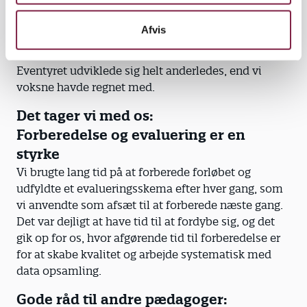
Der var f.eks. en pige, som lige så stille fandt på at
sætte træklodser på benene af sin hest. Da vi blev
Afvis
opmærksomme på det, ville alle børnene pludselig
efterligne hende og have ’rulleskøjter’ på deres hest.
Eventyret udviklede sig helt anderledes, end vi
voksne havde regnet med.
Det tager vi med os:
Forberedelse og evaluering er en
styrke
Vi brugte lang tid på at forberede forløbet og
udfyldte et evalueringsskema efter hver gang, som
vi anvendte som afsæt til at forberede næste gang.
Det var dejligt at have tid til at fordybe sig, og det
gik op for os, hvor afgørende tid til forberedelse er
for at skabe kvalitet og arbejde systematisk med
data opsamling.
Gode råd til andre pædagoger: