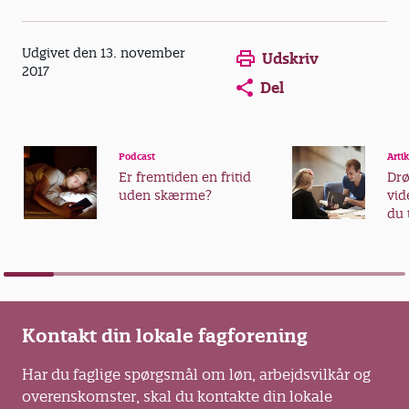
Udgivet den 13. november
Udskriv
2017
Del
Podcast
Artik
Er fremtiden en fritid
Dr
uden skærme?
vid
du 
vid
Kontakt din lokale fagforening
Har du faglige spørgsmål om løn, arbejdsvilkår og
overenskomster, skal du kontakte din lokale