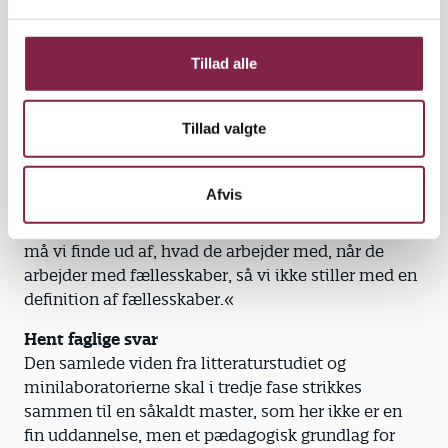
fælles sprog og vise, hvordan pædagogernes
l
arbejde i skole og fritid understøtter børn og unges
g
læring og trivsel.
Tillad alle
De pædagoger, der skal deltage i
minilaboratorierne, får ikke noget materiale på
Tillad valgte
forhånd, fortæller Trine Ankerstjerne:
»De skal møde os lidt uforberedte, så vi ikke har en
Afvis
facitliste, men kan være nysgerrige på det, de siger.
Så hvis de siger, de arbejder med fællesskaber, så
må vi finde ud af, hvad de arbejder med, når de
arbejder med fællesskaber, så vi ikke stiller med en
definition af fællesskaber.«
Hent faglige svar
Den samlede viden fra litteraturstudiet og
minilaboratorierne skal i tredje fase strikkes
sammen til en såkaldt master, som her ikke er en
fin uddannelse, men et pædagogisk grundlag for