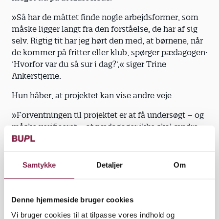
»Så har de måttet finde nogle arbejdsformer, som
måske ligger langt fra den forståelse, de har af sig
selv. Rigtig tit har jeg hørt den med, at børnene, når
de kommer på fritter eller klub, spørger pædagogen:
’Hvorfor var du så sur i dag?’,« siger Trine
Ankerstjerne.
Hun håber, at projektet kan vise andre veje.
»Forventningen til projektet er at få undersøgt – og
måske verificeret – at pædagoger ikke skal ændre
adfærd, om de er i skole eller fritid, at den
pædagogiske faglighed udspiller sig der, hvor børn
og unge er,« siger hun og understreger, at det
Samtykke
Detaljer
Om
selvfølgelig kræver en anden organisering at være i
skolen end den traditionelle platform,
pædagogerne har haft på fritidsinstitutionerne.
Denne hjemmeside bruger cookies
Vi bruger cookies til at tilpasse vores indhold og
»Men den faglighed, de møder skolen med, er med