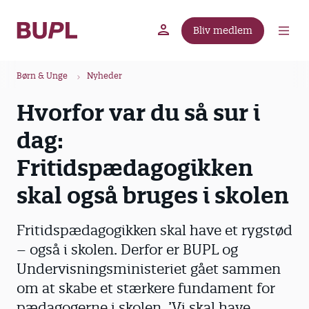
G
å
Bliv medlem
t
BUPL.dk
A-kassen
Lokal fagforening
i
B
l
Børn & Unge
Nyheder
r
h
Hvorfor var du så sur i
ø
o
v
d
dag:
e
k
d
Fritidspædagogikken
r
i
u
skal også bruges i skolen
n
m
d
m
h
Fritidspædagogikken skal have et rygstød
o
e
– også i skolen. Derfor er BUPL og
l
Undervisningsministeriet gået sammen
d
om at skabe et stærkere fundament for
pædagogerne i skolen. ’Vi skal have