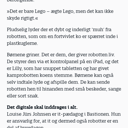
»Det er bare Lego – ægte Lego, men det kan ikke
skyde rigtigt.«
Pludselig lyder der et dybt og inderligt ’muh’ fra
robotten, som om en fortvivlet ko er spærret inde i
plastkuglerne.
Børnene griner. Det er dem, der giver robotten liv.
De styrer den via et kontrolpanel på en iPad, og det
er Lilly, som har snuppet tabletten og har givet
kamprobotten koens stemme. Børnene kan også
selv indtale lyde og afspille dem. De kan sende
robotten hen til hinanden med små beskeder, sange
eller sort snak.
Det digitale skal inddrages i alt.
Louise Jürs Johnsen er it-pædagog i Bastionen. Hun
er ansvarlig for, at it og dermed også robotter er en
del af hverdagen.