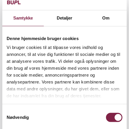
»Robotterne er sammen med de andre it-redskaber
de bedste pædagogiske redskaber, jeg nogensinde
Samtykke
Detaljer
Om
har haft. Børnene er bare 100 procent på og
koncentreret i meget længere tid, end hvis jeg tager
Denne hjemmeside bruger cookies
noget andet frem. Selv de helt små vuggestuebørn
bliver stimuleret til at kravle, når de ser en robot,«
Vi bruger cookies til at tilpasse vores indhold og
forklarer hun.
annoncer, til at vise dig funktioner til sociale medier og til
at analysere vores trafik. Vi deler også oplysninger om
Børn skal være medskabende
din brug af vores hjemmeside med vores partnere inden
En naturlig interesse for teknologi og en
for sociale medier, annonceringspartnere og
institutionsleder, som bakker op med kurser og
analysepartnere. Vores partnere kan kombinere disse
investeringer, er baggrunden for, at Louise Jürs
data med andre oplysninger, du har givet dem, eller som
Johnsen nu i tre år har haft ansvaret for den digitale
de har indsamlet fra din brug af deres tjenester.
pædagogik. Med tyk streg under pædagogik. For der
skal være et pædagogisk sigte med teknologien.
S
»Vores udgangspunkt er, at børnene ikke kun er
Nødvendig
a
forbrugere. De skal være medskabende, som når de
m