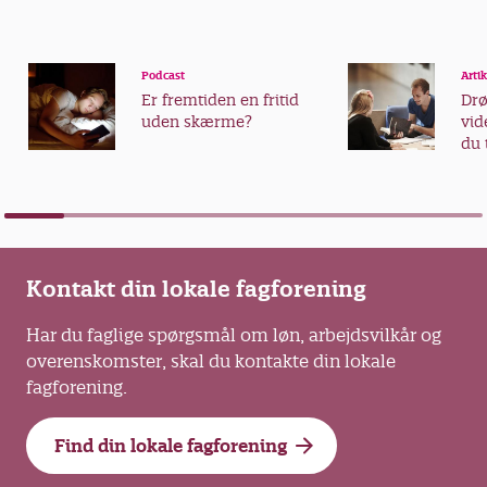
Podcast
Artik
Er fremtiden en fritid
Dr
uden skærme?
vid
du 
vid
Kontakt din lokale fagforening
Har du faglige spørgsmål om løn, arbejdsvilkår og
overenskomster, skal du kontakte din lokale
fagforening.
Find din lokale fagforening