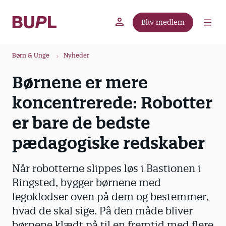
G
å
Bliv medlem
t
BUPL.dk
A-kassen
Lokal fagforening
i
B
l
Børn & Unge
Nyheder
r
h
Børnene er mere
ø
o
v
d
koncentrerede: Robotter
e
k
d
er bare de bedste
r
i
u
pædagogiske redskaber
n
m
d
m
h
Når robotterne slippes løs i Bastionen i
o
e
Ringsted, bygger børnene med
l
legoklodser oven på dem og bestemmer,
d
hvad de skal sige. På den måde bliver
børnene klædt på til en fremtid med flere