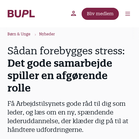
G
å
Bliv medlem
t
BUPL.dk
A-kassen
Lokal fagforening
i
B
l
Børn & Unge
Nyheder
r
h
Sådan forebygges stress:
ø
o
v
d
Det gode samarbejde
e
k
d
spiller en afgørende
r
i
u
rolle
n
m
d
m
h
Få Arbejdstilsynets gode råd til dig som
o
e
leder, og læs om en ny, spændende
l
lederuddannelse, der klæder dig på til at
d
håndtere udfordringerne.