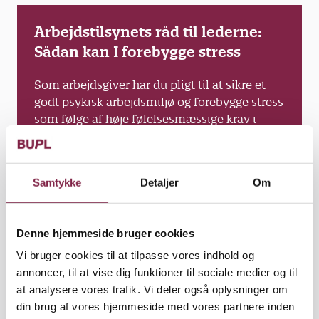
Arbejdstilsynets råd til lederne:
Sådan kan I forebygge stress
Som arbejdsgiver har du pligt til at sikre et
godt psykisk arbejdsmiljø og forebygge stress
som følge af høje følelsesmæssige krav i
arbejdet med mennesker. Selvom der kan
være situationer, hvor det er vanskeligt helt
at undgå høje følelsesmæssige krav i
Samtykke
Detaljer
Om
arbejdet, skal du begynde med at kigge på,
om kravene kan mindskes. Herefter skal du
sørge for, at dine medarbejdere kan håndtere
Denne hjemmeside bruger cookies
de høje følelsesmæssige krav, der fortsat er i
arbejdet. Er du i tvivl om, hvad du skal gøre,
Vi bruger cookies til at tilpasse vores indhold og
så har Arbejdstilsynet udarbejdet en ny
annoncer, til at vise dig funktioner til sociale medier og til
vejledning til dig.
at analysere vores trafik. Vi deler også oplysninger om
din brug af vores hjemmeside med vores partnere inden
Find vejledningen på Arbejdstilsynets