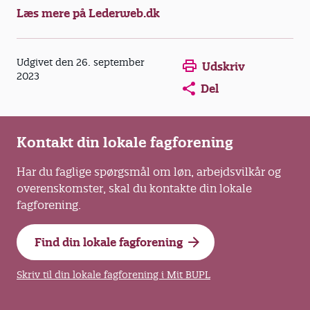
Læs mere på Lederweb.dk
Opens in a new window
Opens in a new win
Opens in a
Udgivet den 26. september
Udskriv
2023
Del
Kontakt din lokale fagforening
Har du faglige spørgsmål om løn, arbejdsvilkår og
overenskomster, skal du kontakte din lokale
fagforening.
Find din lokale fagforening
Skriv til din lokale fagforening i Mit BUPL