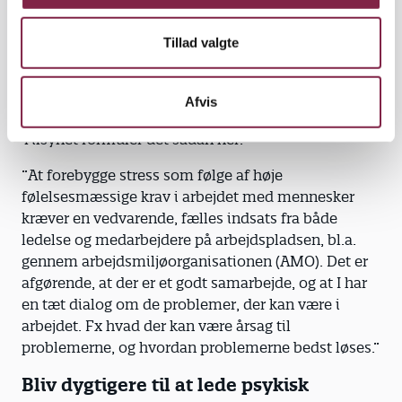
Et tæt samarbejde er helt afgørende
3) Skab også rum til, at dine medarbejdere
Arbejdstilsynet gør det klart, at et tæt og godt
Tillad valgte
kan tale med dig og hinanden om de
samarbejde er hjørnestenen, når det handler om
følelsesmæssige belastninger, de oplever i
forebyggelse af stress i fag med høje
hverdagen, fx ved møder, supervision eller
Afvis
følelsesmæssige krav.
overlap mellem vagter.
Tilsynet formuler det sådan her:
”At forebygge stress som følge af høje
følelsesmæssige krav i arbejdet med mennesker
kræver en vedvarende, fælles indsats fra både
ledelse og medarbejdere på arbejdspladsen, bl.a.
gennem arbejdsmiljøorganisationen (AMO). Det er
afgørende, at der er et godt samarbejde, og at I har
en tæt dialog om de problemer, der kan være i
arbejdet. Fx hvad der kan være årsag til
problemerne, og hvordan problemerne bedst løses.”
Bliv dygtigere til at lede psykisk