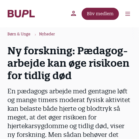
G
å
Bliv medlem
t
BUPL.dk
A-kassen
Lokal fagforening
i
B
l
Børn & Unge
Nyheder
r
h
Ny forskning: Pædagog-
ø
o
v
d
arbejde kan øge risikoen
e
k
d
for tidlig død
r
i
u
n
En pædagogs arbejde med gentagne løft
m
d
og mange timers moderat fysisk aktivitet
m
h
kan belaste både hjerte og blodtryk så
o
e
l
meget, at det øger risikoen for
d
hjertekarsygdomme og tidlig død, viser
ny forskning. Men sådan behøver det