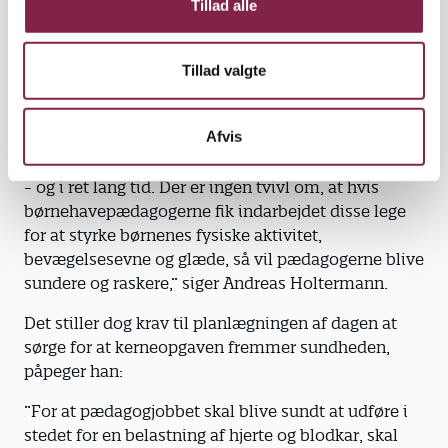
Tillad alle
Forskerne målte pulsen hos pædagogerne under
disse lege med børnene, og de tidlige resultater er
Tillad valgte
særdeles lovende. (se faktaboks)
”Børnene var glade for, at pædagogerne aktivt
Afvis
indgik i legene, og samtidig blev børnene højt fysisk
aktive, mens pædagogerne fik pulsen betydeligt op
- og i ret lang tid. Der er ingen tvivl om, at hvis
børnehavepædagogerne fik indarbejdet disse lege
for at styrke børnenes fysiske aktivitet,
bevægelsesevne og glæde, så vil pædagogerne blive
sundere og raskere,” siger Andreas Holtermann.
Det stiller dog krav til planlægningen af dagen at
sørge for at kerneopgaven fremmer sundheden,
påpeger han:
”For at pædagogjobbet skal blive sundt at udføre i
stedet for en belastning af hjerte og blodkar, skal