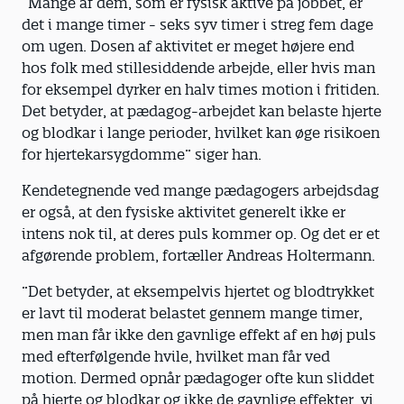
”Mange af dem, som er fysisk aktive på jobbet, er
det i mange timer - seks syv timer i streg fem dage
om ugen. Dosen af aktivitet er meget højere end
hos folk med stillesiddende arbejde, eller hvis man
for eksempel dyrker en halv times motion i fritiden.
Det betyder, at pædagog-arbejdet kan belaste hjerte
og blodkar i lange perioder, hvilket kan øge risikoen
for hjertekarsygdomme” siger han.
Kendetegnende ved mange pædagogers arbejdsdag
er også, at den fysiske aktivitet generelt ikke er
intens nok til, at deres puls kommer op. Og det er et
afgørende problem, fortæller Andreas Holtermann.
”Det betyder, at eksempelvis hjertet og blodtrykket
er lavt til moderat belastet gennem mange timer,
men man får ikke den gavnlige effekt af en høj puls
med efterfølgende hvile, hvilket man får ved
motion. Dermed opnår pædagoger ofte kun sliddet
på hjerte og blodkar og ikke de gavnlige effekter, vi