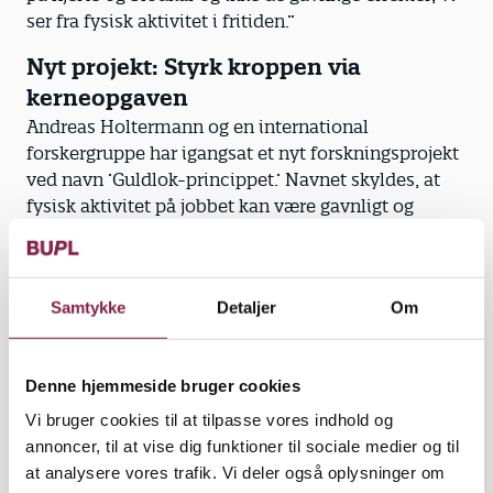
ser fra fysisk aktivitet i fritiden.”
Nyt projekt: Styrk kroppen via
kerneopgaven
Andreas Holtermann og en international
forskergruppe har igangsat et nyt forskningsprojekt
ved navn ’Guldlok-princippet.’ Navnet skyldes, at
fysisk aktivitet på jobbet kan være gavnligt og
sundt, hvis det – ligesom grød, stole eller senge – er
lige tilpas.
”Træning i fritiden er sundt. Men det kan være
Samtykke
Detaljer
Om
svært at overskue, hvis man er træt i ben og ryg, når
man har fri og i øvrigt skal købe ind, lave mad eller
passe familien. Derfor vil vi øge mængden af
Denne hjemmeside bruger cookies
gavnlig fysisk aktivitet gennem selve kerneopgaven
Vi bruger cookies til at tilpasse vores indhold og
på jobbet,” siger Andreas Holtermann.
annoncer, til at vise dig funktioner til sociale medier og til
at analysere vores trafik. Vi deler også oplysninger om
Inden corona ramte, lavede NFA i samarbejde med