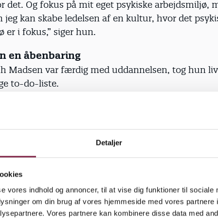
or det. Og fokus på mit eget psykiske arbejdsmiljø,
 jeg kan skabe ledelsen af en kultur, hvor det psyki
ø er i fokus,” siger hun.
en en åbenbaring
ch Madsen var færdig med uddannelsen, tog hun li
ge to-do-liste.
t skrev hun alle de opgaver, hun havde på en uge, o
d.
vet sådan et kæmpe skema, hvor jeg kunne se, at ua
Detaljer
nstrengte mig, ville jeg ikke kunne nå i mål hundr
e.”
ookies
dsamlede data i hånden kunne hun nu bedre lede o
se vores indhold og annoncer, til at vise dig funktioner til sociale
 antallet af opgaver.
oplysninger om din brug af vores hjemmeside med vores partnere i
ysepartnere. Vores partnere kan kombinere disse data med andr