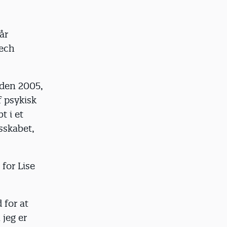
år
Bech
iden 2005,
f psykisk
t i et
sskabet,
 for Lise
 for at
jeg er