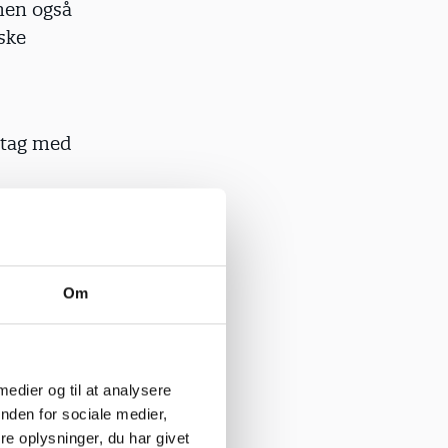
 men også
ske
vtag med
p på sit
nset hvor
Om
ede procent
pad for at
 medier og til at analysere
nden for sociale medier,
e oplysninger, du har givet