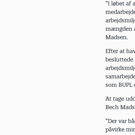
”I løbet af 
medarbejder
arbejdsmilj
mængden af
Madsen.
Efter at ha
besluttede 
arbejdsmilj
samarbejde
som BUPL o
At tage udd
Bech Madse
”Der var bå
påvirke mi