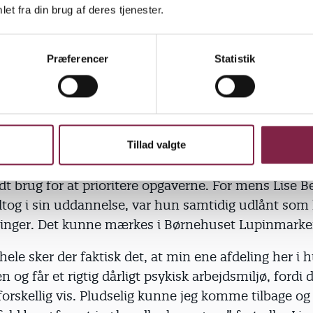
mig til at sige: Jamen, hvor er det så, jeg skal gøre m
et fra din brug af deres tjenester.
å, at her er opgaver, jeg finder det vanskeligt at nå
mig kompetent til at udføre? Eller hvad må ligge på
ilke opgaver vil jeg prioritere, når det brænder alle
Præferencer
Statistik
mpelthen næsten en åbenbaring,” erklærer Lise Bec
Ny uddannelse skal styrke ledelsen af pædagogers
jø
Tillad valgte
deling faldt fra hinanden
dt brug for at prioritere opgaverne. For mens Lise B
og i sin uddannelse, var hun samtidig udlånt som l
linger. Det kunne mærkes i Børnehuset Lupinmark
 hele sker der faktisk det, at min ene afdeling her i h
 og får et rigtig dårligt psykisk arbejdsmiljø, fordi d
forskellig vis. Pludselig kunne jeg komme tilbage og 