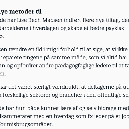
nye metoder til
de har Lise Bech Madsen indført flere nye tiltag, der
arbejderne i hverdagen og skabe et bedre psykisk
ø.
n tændte en ild i mig i forhold til at sige, at vi ikke
reparere tingene på samme måde, som vi altid har g
un og opfordrer andre pædagogfaglige ledere til at t
en.
ar det været særligt værdifuldt, at deltagerne på 
forskellige sektorer og brancher i den offentlige se
e har hun både kunnet lære af og selv bidrage med
oldkammerater med en hverdag som fx leder på et jo
nfor misbrugsområdet.