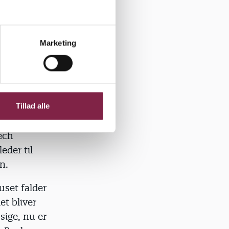
in ledelse
, eller jeg
 en andens
rmest på?
Marketing
h Madsen.
 psykiske
Tillad alle
ech
eder til
en.
uset falder
et bliver
sige, nu er