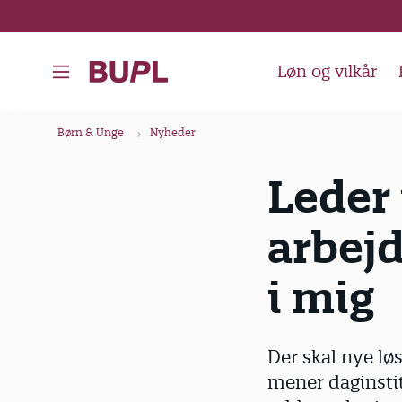
G
å
t
Løn og vilkår
i
l
B
Børn & Unge
Nyheder
h
r
o
ø
Leder 
v
d
e
arbejd
k
d
i
r
i mig
n
u
d
m
h
m
Der skal nye lø
o
e
mener daginsti
l