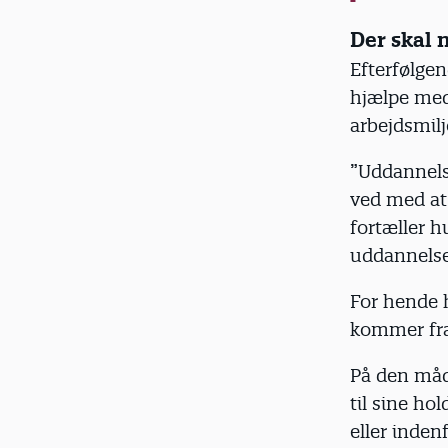
Der skal 
Efterfølgen
hjælpe med
arbejdsmilj
”Uddannelse
ved med at 
fortæller h
uddannels
For hende h
kommer fra 
På den måd
til sine h
eller inde