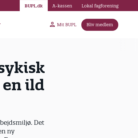
BUPL.dk
A-kassen
Lokal fagforening
r
Mit BUPL
Bliv medlem
sykisk
 en ild
rbejdsmiljø. Det
en ny