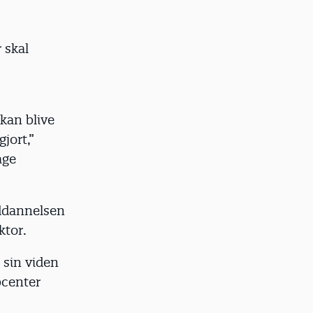
 skal
 kan blive
jort,”
age
uddannelsen
ktor.
 sin viden
bcenter