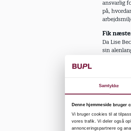
ansvarlig f
på, hvordan
arbejdsmilj
Fik næst
Da Lise Be
sin alenlan
Helt konkre
whiteboar
”Jeg fik la
Samtykke
meget jeg a
med det hel
Denne hjemmeside bruger c
Med den in
Vi bruger cookies til at tilpas
få nedbragt
vores trafik. Vi deler også 
annonceringspartnere og anal