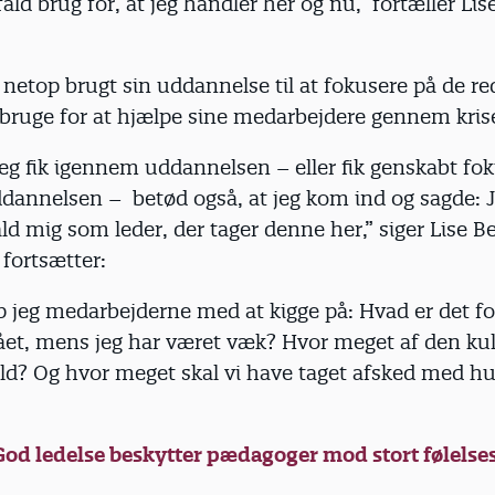
 fald brug for, at jeg handler her og nu,” fortæller Li
etop brugt sin uddannelse til at fokusere på de re
 bruge for at hjælpe sine medarbejdere gennem kri
eg fik igennem uddannelsen – eller fik genskabt fo
annelsen – betød også, at jeg kom ind og sagde: 
fald mig som leder, der tager denne her,” siger Lise B
fortsætter:
p jeg medarbejderne med at kigge på: Hvad er det fo
ået, mens jeg har været væk? Hvor meget af den kult
ld? Og hvor meget skal vi have taget afsked med hu
God ledelse beskytter pædagoger mod stort følels