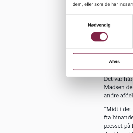
”Det hjalp 
dem, eller som de har indsaml
opmærksom p
ikke føler 
S
bord? Og hv
Nødvendig
a
m
Det var si
t
y
Læs også:
k
arbejdsmil
k
Afvis
e
Krise: Af
v
Det var hår
a
Madsen delt
l
andre afde
g
”Midt i det
fra hinanden
presset på 