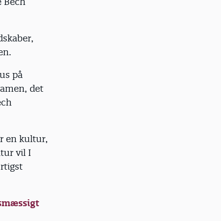
se Bech
dskaber,
sen.
kus på
Jamen, det
ech
r en kultur,
ur vil I
rtigst
esmæssigt