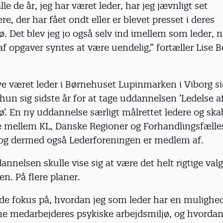
alle de år, jeg har været leder, har jeg jævnligt set
e, der har fået ondt eller er blevet presset i deres
ø. Det blev jeg jo også selv ind imellem som leder, n
 opgaver syntes at være uendelig,” fortæller Lise 
ve været leder i Børnehuset Lupinmarken i Viborg s
hun sig sidste år for at tage uddannelsen ’Ledelse a
ø’. En ny uddannelse særligt målrettet ledere og skab
 mellem KL, Danske Regioner og Forhandlingsfælle
g dermed også Lederforeningen er medlem af.
annelsen skulle vise sig at være det helt rigtige valg
n. På flere planer.
de fokus på, hvordan jeg som leder har en mulighed
ne medarbejderes psykiske arbejdsmiljø, og hvordan 