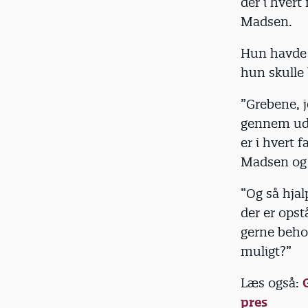
der i hvert
Madsen.
Hun havde n
hun skulle
”Grebene, j
gennem udd
er i hvert 
Madsen og 
”Og så hjal
der er opst
gerne beho
muligt?”
Læs også:
pres