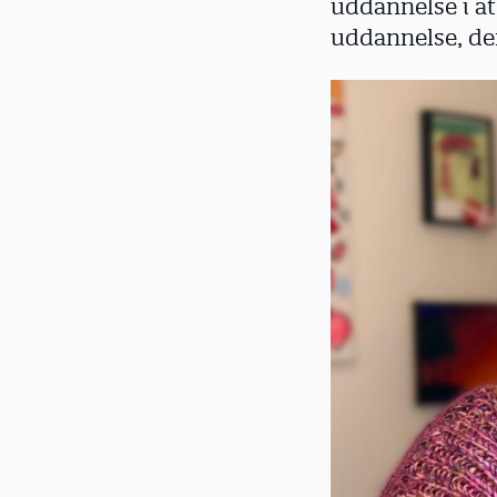
uddannelse i at
d
uddannelse, de