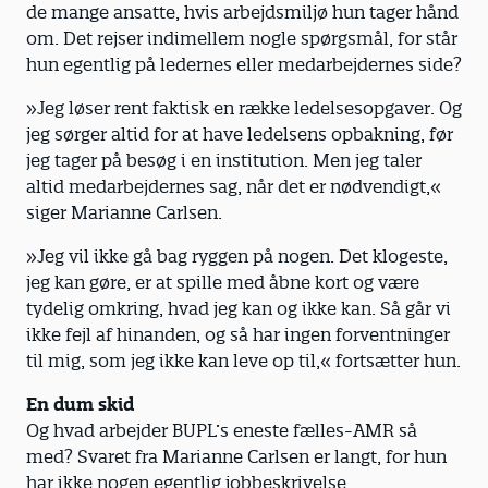
de mange ansatte, hvis arbejdsmiljø hun tager hånd
om. Det rejser indimellem nogle spørgsmål, for står
hun egentlig på ledernes eller med­arbejdernes side?
»Jeg løser rent faktisk en række ledelsesopgaver. Og
jeg sørger altid for at have ledelsens opbakning, før
jeg tager på besøg i en institution. Men jeg taler
altid medarbejdernes sag, når det er nødvendigt,«
siger Marianne Carlsen.
»Jeg vil ikke gå bag ryggen på nogen. Det ­klogeste,
jeg kan gøre, er at spille med åbne kort og være
tydelig omkring, hvad jeg kan og ikke kan. Så går vi
ikke fejl af hinanden, og så har ingen forventninger
til mig, som jeg ikke kan leve op til,« fortsætter hun.
En dum skid
Og hvad arbejder BUPL’s eneste fælles-AMR så
med? Svaret fra Marianne Carlsen er langt, for hun
har ikke nogen egentlig jobbeskrivelse.