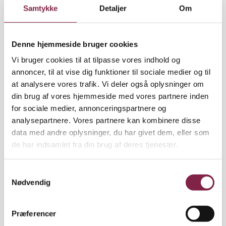
bare kan dukke op og løse problemer i en
Samtykke
Detaljer
Om
institution.
»De skal selv lave arbejdet. Jeg kører bare
Denne hjemmeside bruger cookies
processen. Og fordi jeg kommer udefra, kan jeg
tillade mig at sige noget, der ikke er rart at høre. For
Vi bruger cookies til at tilpasse vores indhold og
pædagogerne må gerne synes, at jeg er en dum skid.
annoncer, til at vise dig funktioner til sociale medier og til
Jeg skal jo ikke arbejde sammen med dem bagefter.
at analysere vores trafik. Vi deler også oplysninger om
Det vigtigste er, at mine ord bundfælder sig hos
din brug af vores hjemmeside med vores partnere inden
dem, så de begynder at spekulere over det, jeg
for sociale medier, annonceringspartnere og
siger,« lyder det fra hende.
analysepartnere. Vores partnere kan kombinere disse
data med andre oplysninger, du har givet dem, eller som
Peptalk og provokation
de har indsamlet fra din brug af deres tjenester.
Som fælles-AMR kan hun også selv opsøge en
institution, hvis hun hører, at der er problemer.
S
Nødvendig
»Det kræver dog et vist overskud, for jeg har 127
a
institutioner, så der er meget at se til, og det er
m
sjældent, jeg bare kan fare ud for at stikke en finger i
t
Præferencer
jorden,« fortæller hun.
y