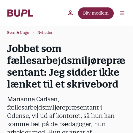
G
å
Bliv medlem
t
BUPL.dk
A-kassen
Lokal fagforening
i
B
l
Børn & Unge
Nyheder
r
h
Jobbet som
ø
o
v
d
fællesarbejdsmiljørepræ
e
k
d
sentant: Jeg sidder ikke
r
i
u
lænket til et skrivebord
n
m
d
m
h
Marianne Carlsen,
o
e
fællesarbejdsmiljørepræsentant i
l
Odense, vil ud af kontoret, så hun kan
d
komme tæt på de ­pædagoger, hun
arbejder med. Hun er ansat af