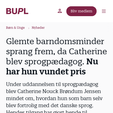
G
å
Bliv medlem
t
BUPL.dk
A-kassen
Lokal fagforening
i
B
l
Børn & Unge
Nyheder
r
h
Glemte barndomsminder
ø
o
v
d
sprang frem, da Catherine
e
k
d
blev sprogpædagog.
Nu
r
i
u
har hun vundet pris
n
m
d
m
h
Under uddannelsen til sprogpædagog
o
e
blev Catherine Nouck Brøndum Jensen
l
mindet om, hvordan hun som barn selv
d
blev fortrolig med det danske sprog.
Hendes tilgang har gjort hende til