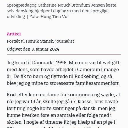
Sprogpædagog Catherine Nouck Brøndum Jensen lærte
selv dansk og hjælper i dag børn med den sproglige
udvikling.
| Foto: Hung Tien Vu
Artikel
Fortalt til Henrik Stanek, journalist
Udgivet den 8. januar 2024
Jeg kom til Danmark i 1996. Min mor var blevet gift
med Jens, som havde arbejdet i Cameroun i mange
år. De fik to børn og flyttede til Rudkøbing, og så
blev jeg og mine to storesøstre familiesammenført.
Kort efter kom en dame fra kommunen og sagde, at
når jeg var 13 år, skulle jeg gå i 7. klasse. Jens havde
lært mig nogle korte sætninger på dansk, men jeg
kunne hverken føre en samtale eller følge med i
skolen. I nogle af timerne fik jeg hjælp af en pige i