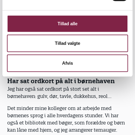
vores samarbejde om barnets sproglige udvikling.
l
Jeg har udviklet kasser med materiale til arbejdet
g
med ordforråd, kommunikative strategier eller
Tillad alle
sprogforståelse. I kassen til ordforråd kan der ligge
en ble, en fluesmækker, en mælkekarton, en
handske og andre ting, som barnet kan se og føle
Tillad valgte
på, mens vi snakker om genstanden.
Jeg arbejder med de tre-fire årige sprogbørn tre
Afvis
gange om ugen, fordi vi prioriterer at hjælpe dem.
Har sat ordkort på alt i børnehaven
Jeg har også sat ordkort på stort set alt i
børnehaven: gulv, dør, tavle, dukkehus, reol…
Det minder mine kolleger om at arbejde med
børnenes sprog i alle hverdagens stunder. Vi har
også et bibliotek med bøger, som forældre og børn
kan låne med hjem, og jeg arrangerer temauger.