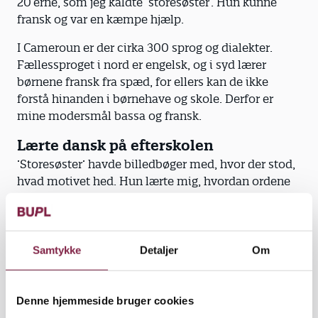
20’erne, som jeg kaldte ’storesøster’. Hun kunne
fransk og var en kæmpe hjælp.
I Cameroun er der cirka 300 sprog og dialekter.
Fællessproget i nord er engelsk, og i syd lærer
børnene fransk fra spæd, for ellers kan de ikke
forstå hinanden i børnehave og skole. Derfor er
mine modersmål bassa og fransk.
Lærte dansk på efterskolen
’Storesøster’ havde billedbøger med, hvor der stod,
hvad motivet hed. Hun lærte mig, hvordan ordene
skulle udtales på dansk. Men min ene søster gik
også på skolen, og vi talte bassa sammen i
frikvartererne.
Samtykke
Detaljer
Om
For at bryde det kom vi på hver sin efterskole. Her
lærte jeg at tale rigtigt dansk, så jeg kunne begå mig
blandt veninder, kærester og i undervisningen.
Denne hjemmeside bruger cookies