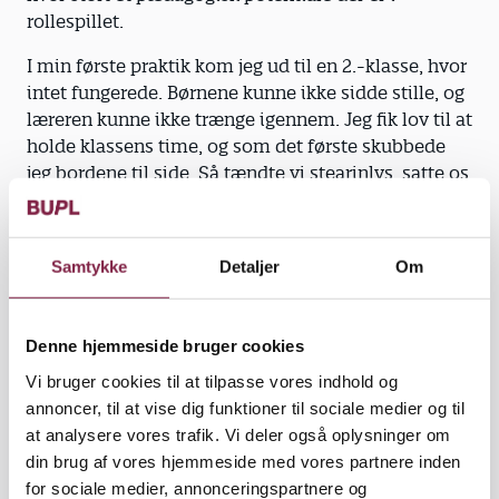
rollespillet.
I min første praktik kom jeg ud til en 2.-klasse, hvor
intet fungerede. Børnene kunne ikke sidde stille, og
læreren kunne ikke trænge igennem. Jeg fik lov til at
holde klassens time, og som det første skubbede
jeg bordene til side. Så tændte vi stearinlys, satte os
i en rundkreds på gulvet og gik i gang med at
snakke.
Samtykke
Detaljer
Om
Det var, ligesom når jeg var gamemaster i rollespil.
Jeg styrede diskussionen og beskrev situationer for
dem, så de kunne se sagerne fra andre sider og
Denne hjemmeside bruger cookies
sætte sig ind i, hvordan andre oplevede dem. De var
interesserede og opmærksomme, og læreren
Vi bruger cookies til at tilpasse vores indhold og
smilede og rystede på hovedet. Sådan havde han
annoncer, til at vise dig funktioner til sociale medier og til
ikke set dem før.
at analysere vores trafik. Vi deler også oplysninger om
din brug af vores hjemmeside med vores partnere inden
Jeg skal have børnene i fritiden
for sociale medier, annonceringspartnere og