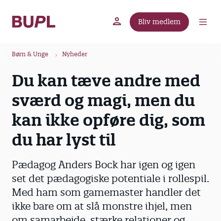
G
å
Bliv medlem
t
BUPL.dk
A-kassen
Lokal fagforening
i
B
l
Børn & Unge
Nyheder
r
h
Du kan tæve andre med
ø
o
v
d
sværd og magi, men du
e
k
d
kan ikke opføre dig, som
r
i
u
du har lyst til
n
m
d
m
h
Pædagog Anders Bock har igen og igen
o
e
set det pædagogiske potentiale i rollespil.
l
Med ham som gamemaster handler det
d
ikke bare om at slå monstre ihjel, men
om samarbejde, stærke relationer og