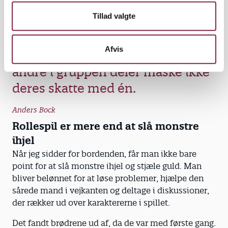
Tillad valgte
Hvis man taler grimt eller råber ad
andre, er det ikke sikkert, at man
Afvis
får en mission af sheriffen. Og de
andre i gruppen deler måske ikke
deres skatte med én.
Anders Bock
Rollespil er mere end at slå monstre
ihjel
Når jeg sidder for bordenden, får man ikke bare
point for at slå monstre ihjel og stjæle guld. Man
bliver belønnet for at løse problemer, hjælpe den
sårede mand i vejkanten og deltage i diskussioner,
der rækker ud over karaktererne i spillet.
Det fandt brødrene ud af, da de var med første gang.