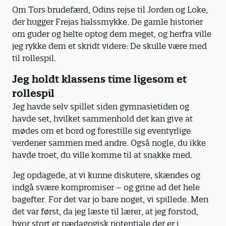
Om Tors brudefærd, Odins rejse til Jorden og Loke,
der hugger Frejas halssmykke. De gamle historier
om guder og helte optog dem meget, og herfra ville
jeg rykke dem et skridt videre: De skulle være med
til rollespil.
Jeg holdt klassens time ligesom et
rollespil
Jeg havde selv spillet siden gymnasietiden og
havde set, hvilket sammenhold det kan give at
mødes om et bord og forestille sig eventyrlige
verdener sammen med andre. Også nogle, du ikke
havde troet, du ville komme til at snakke med.
Jeg opdagede, at vi kunne diskutere, skændes og
indgå svære kompromiser – og grine ad det hele
bagefter. For det var jo bare noget, vi spillede. Men
det var først, da jeg læste til lærer, at jeg forstod,
hvor stort et pædagogisk potentiale der er i