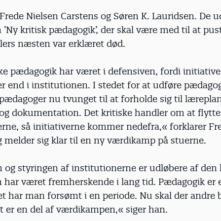
Frede Nielsen Carstens og Søren K. Lauridsen. De u
 ’Ny kritisk pædagogik’, der skal være med til at pust
ellers næsten var er­klæret død.
ke pædagogik har været i defensiven, fordi initiative
r end i institutionen. I stedet for at udføre pædago
pædagoger nu tvunget til at forholde sig til læreplan
og dokumentation. Det kritiske handler om at flytte 
erne, så initiativerne kommer nedefra,« forklarer Fr
 melder sig klar til en ny værdikamp på stuerne.
 og styringen af institutionerne er udløbere af den 
m har været fremherskende i lang tid. Pædagogik er e
t har man forsømt i en periode. Nu skal der andre b
t er en del af værdikampen,« siger han.