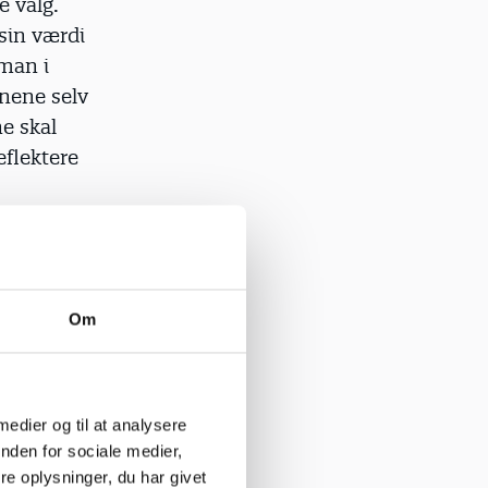
e valg.
 sin værdi
 man i
rnene selv
e skal
eflektere
 skal
Om
d man gør
 medier og til at analysere
det skal
nden for sociale medier,
e oplysninger, du har givet