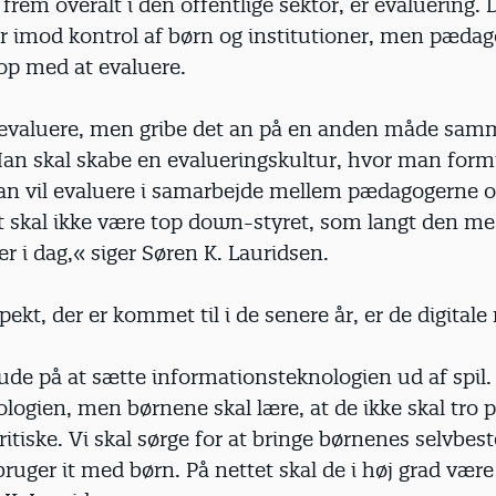
frem overalt i den offentlige sektor, er evaluering. 
er imod kontrol af børn og institutioner, men pæda
op med at evaluere.
evaluere, men gribe det an på en anden måde sa
an skal skabe en evalueringskultur, hvor man form
an vil evaluere i samarbejde mellem pædagogerne o
t skal ikke være top down-styret, som langt den me
er i dag,« siger Søren K. Lauridsen.
pekt, der er kommet til i de senere år, er de digitale
 ude på at sætte informations­teknologien ud af spil. 
logien, men børnene skal lære, at de ikke skal tro p
ritiske. Vi skal sørge for at bringe børnenes selvbe
 bruger it med børn. På nettet skal de i høj grad være 