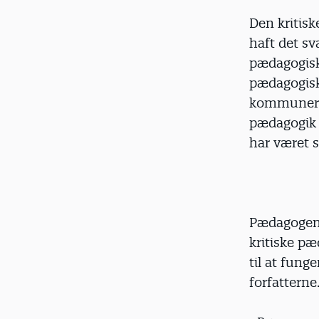
Den kritisk
haft det sv
pædagogisk
pædagogisk
kommunerne
pædagogik k
har været sk
Pædagogen s
kritiske p
til at fung
forfatterne