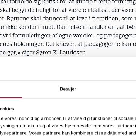
al forholde sig kritisk for at kunne træffe fornuftig
kal begynde tidligt for at være en ballast, der viser
vet. Børnene skal dannes til at leve i fremtiden, som
ur ikke kender i nuet. Dannelsen handler om, at bø
tivt i formuleringen af egne værdier, og pædagogern
enes holdninger. Det kræver, at pæda­gogerne kan r
de gør,« siger Søren K. Lauridsen.
kal børnene også vide noget om samfundet.
 skal hele tiden indtænke samfundsforståelse. Det
Detaljer
g tilpasses barnets niveau, så det er forskelligt, hva
ig og en 12-årig,« siger Søren K. Lauridsen.
ookies
se vores indhold og annoncer, til at vise dig funktioner til sociale
kal ikke holde lange morali­serende foredrag. I ste
oplysninger om din brug af vores hjemmeside med vores partnere i
ktivere aktiviteten med børnene.
ysepartnere. Vores partnere kan kombinere disse data med andr