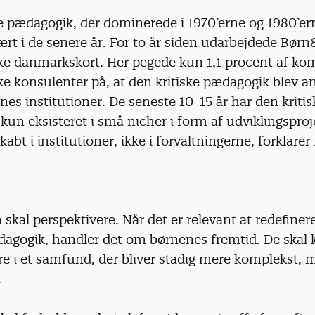
e pædagogik, der dominerede i 1970’erne og 1980’er
ært i de senere år. For to år siden udarbejdede Bør
e danmarkskort. Her pegede kun 1,1 procent af 
e konsulenter på, at den kritiske pædagogik blev a
s institutioner. De seneste 10-15 år har den kritis
un eksisteret i små nicher i form af udviklingsproj
abt i institutioner, ikke i forvaltningerne, forklarer
kal perspektivere. Når det er relevant at redefiner
ædagogik, handler det om børnenes fremtid. De skal
ere i et samfund, der bliver stadig mere komplekst, 
.