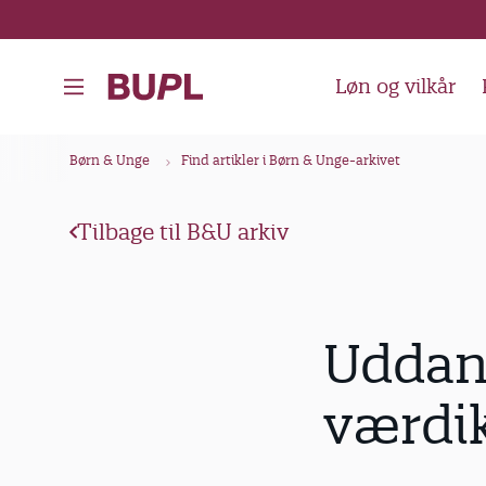
G
å
t
Løn og vilkår
i
l
B
Børn & Unge
Find artikler i Børn & Unge-arkivet
h
r
o
ø
v
Tilbage til B&U arkiv
d
e
k
d
i
r
Uddann
n
u
d
m
værdi
h
m
o
e
l