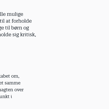
alle mulige
il at forholde
ge til børn og
lde sig kritisk,
kabet om,
t det samme
magten over
unkt i