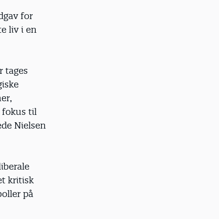
dgav for
e liv i en
r tages
giske
er,
fokus til
ede Nielsen
liberale
t kritisk
oller på