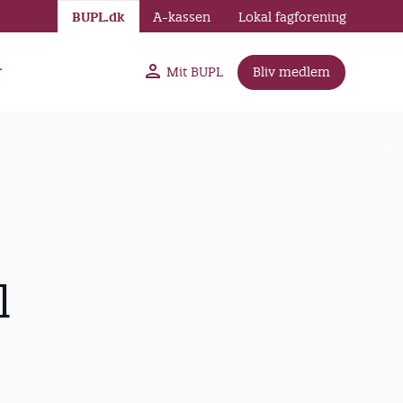
BUPL.dk
A-kassen
Lokal fagforening
r
Mit BUPL
Bliv medlem
l