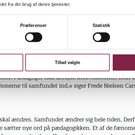
et fra din brug af deres tjenester.
gogen fanger fisk og smådyr ved et vandhul, kan h
 til at snakke om miljø og forurening, og om at vi sk
Præferencer
Statistik
iger han.
ringen gælder også i arbejdet med relationer.
pædagogikken kan ofte snævre sig ind, så det kun e
Tillad valgte
ellem de enkelte personer. Det handler som regel 
oner. Pædagoger skal arbejde med relationer, men d
ionerne til samfundet ind,« siger Frede Nielsen Car
skal ændres. Samfundet ændrer sig hele tiden. Derf
ne sætter nye ord på pædagogikken. Et af de fænome