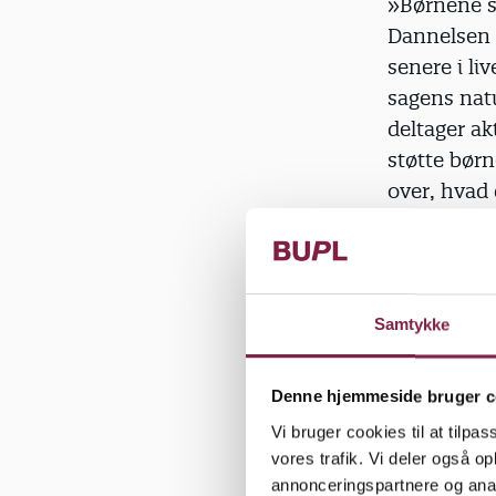
»Børnene sk
Dannelsen s
senere i li
sagens nat
deltager ak
støtte børn
over, hvad 
Samtidig s
»Pædagogen
Samtykke
selvfølgeli
med en 4-år
Denne hjemmeside bruger c
Vi bruger cookies til at tilpas
Pædagogen s
vores trafik. Vi deler også 
hun perspe
annonceringspartnere og anal