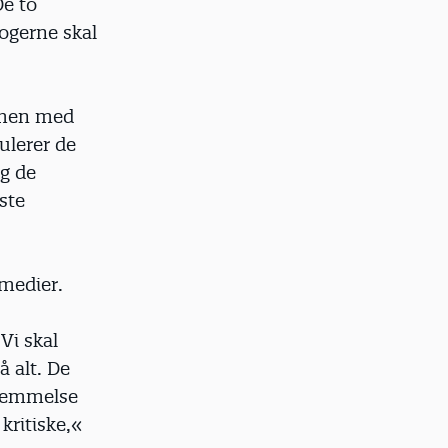
De to
gogerne skal
mmen med
ulerer de
g de
ste
 medier.
Vi skal
å alt. De
stemmelse
kritiske,«