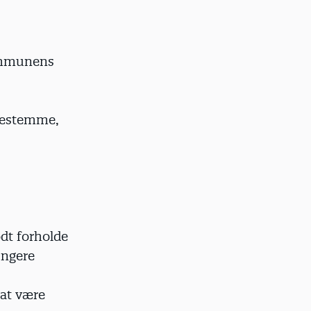
kommunens
 bestemme,
dt forholde
ungere
 at være