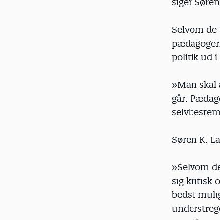
siger Søren
Selvom de t
pædagogern
politik ud 
»Man skal 
går. Pædag
selvbestem
Søren K. La
»Selvom de
sig kritisk
bedst mulig
understrege