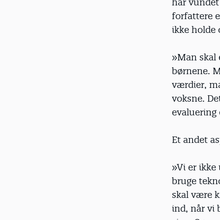
har vundet 
forfattere 
ikke holde 
»Man skal 
børnene. M
værdier, m
voksne. De
evaluering 
Et andet as
»Vi er ikke
bruge tekno
skal være k
ind, når vi