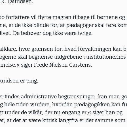
 K. Lauridsen.
o forfattere vil flytte magten tilbage til børnene og
e, er de ikke blinde for, at pædagoger skal føre 
i livet. De behøver dog ikke være ivrige.
afklare, hvor grænsen for, hvad forvaltningen kan
ogerne skal begrænse indgrebene i institutionernes
melse,« siger Frede Nielsen Carstens.
uridsen er enig.
r findes administrative begrænsninger, kan man go
 og hele tiden vurdere, hvordan pædagogikken kan f
t under de vilkår, der nu engang er,« siger han og
r, at det at være kritisk langtfra er det samme som