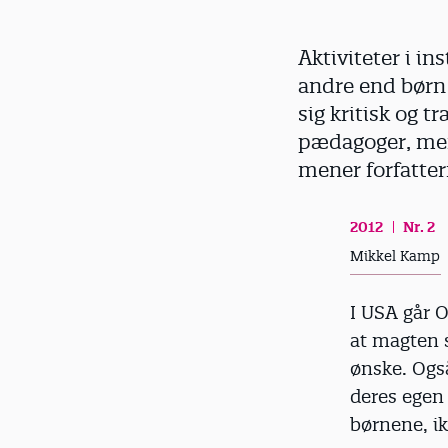
d
Aktiviteter i ins
andre end børn 
sig kritisk og tr
pædagoger, men 
mener forfatter
2012
Nr. 2
Mikkel Kamp
I USA går 
at magten s
ønske. Ogs
deres egen 
børnene, i