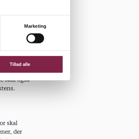
un benytte
al passe på
Marketing
r noget,
Tillad alle
kun om de
e skal også
stens.
or skal
ner, der