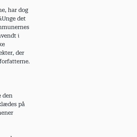
ne, har dog
n&Unge det
kommunernes
nvendt i
ke
ekter, der
 forfatterne.
e den
 klædes på
mener