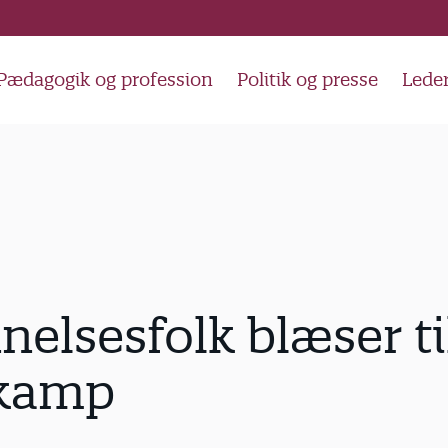
Pædagogik og profession
Politik og presse
Lede
elsesfolk blæser ti
kamp