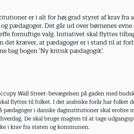
titutioner er i alt for høj grad styret af krav fra 
og pædagoger. Det går ud over børnenes evne t
æffe fornuftige valg. Initiativet skal flyttes tilba
det kræver, at pædagoger er i stand til at forho
ne bag bogen ’Ny kritisk pædagogik’.
Occupy Wall Street-bevægelsen på gaden med buds
kal flyttes til folket. I det arabiske forår har folke
å pædagoger i danske daginstitutioner skal erobre 
hverdag. De skal bruge magten til at tage udgangsp
kke i krav fra staten og kommunen.