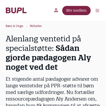
G
å
Bliv medlem
t
BUPL.dk
A-kassen
Lokal fagforening
i
B
l
Børn & Unge
Nyheder
r
h
Alenlang ventetid på
ø
o
v
d
specialstøtte:
Sådan
e
k
d
gjorde pædagogen Aly
r
i
u
noget ved det
n
m
d
m
h
Et stigende antal pædagoger advarer om
o
e
lange ventetider på PPR-støtte til børn
l
med særlige udfordringer. Nu fortæller
d
ressourcepædagogen Aly Andersen om,
hvordan hun fik kommunen til at afsætte