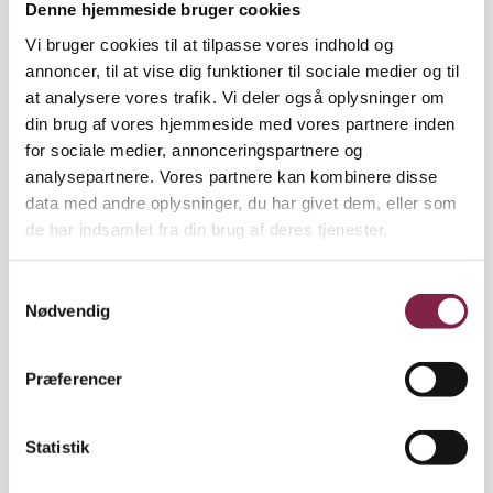
Denne hjemmeside bruger cookies
for at advare om, at børn risikerer at mistrives og
komme i dårlig udvikling, når de ikke får den hjælp
Vi bruger cookies til at tilpasse vores indhold og
og støtte, de har brug for.
annoncer, til at vise dig funktioner til sociale medier og til
at analysere vores trafik. Vi deler også oplysninger om
Og hun skulle ikke vente længe på svar.
din brug af vores hjemmeside med vores partnere inden
for sociale medier, annonceringspartnere og
”Der gik kun en halv time, så begyndte
analysepartnere. Vores partnere kan kombinere disse
kommunalpolitikerne at vende tilbage. Alle har
data med andre oplysninger, du har givet dem, eller som
reageret positivt og imødekommende, og jeg har
de har indsamlet fra din brug af deres tjenester.
været i god, saglig dialog med kommunaldirektøren
og andre ledere i kommunen, som har mødt mig
med respekt og anerkendelse,” siger Aly Andersen,
S
Nødvendig
som godt ved, at forandringerne ikke sker nu og her.
a
m
”Rom blev ikke bygget på en dag. Men der har været
t
Præferencer
møder, og der er blevet sat midler af til at forbedre
y
rammerne for børnene. Jeg synes, at de er kommet
k
mig i møde.”
k
Statistik
e
'Man har en forpligtelse som pædagog'