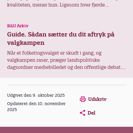
kvaliteten, mener hun. Ligesom hver fjerde
daginstitutionspædagog i ny undersøgelse er hun
ene pædagog på stuen.
B&U Arkiv
Guide. Sådan sætter du dit aftryk på
valgkampen
Når et folketingsvalget er skudt i gang, og
valgkampen raser, præger landspolitiske
dagsordner mediebilledet og den offentlige debat.
Men ofte er det på et mere lokalt niveau,
pædagoger kan have succes med at sætte et
personligt aftryk på valget. Det mener Maria Steno,
Opens in a new window
Opens in a new win
Opens in a
kommunikationsrådgiver, tidligere lokalpolitiker og
Udgivet den 9. oktober 2025
Udskriv
en af forfatterne bag den aktuelle bog ’Lokal
Opdateret den 10. november
lobbyisme’. »Man kommer formentlig til at se et
2025
Del
folketingsvalg, som er adskilt fra den lokale debat.
Alligevel bliver de forskellige beslutningsniveauer
ofte blandet sammen, eksempelvis når man i en