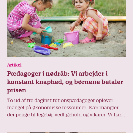
Artikel
Pædagoger i nødråb: Vi arbejder i
konstant knaphed, og børnene betaler
prisen
To ud af tre daginstitutionspædagoger oplever
mangel på økonomiske ressourcer. Især mangler
der penge til legetøj, vedligehold og vikarer. Vi har
det som fisk på land, der kæmper for at overleve,
siger en pædagog, der har en klar opfordring til