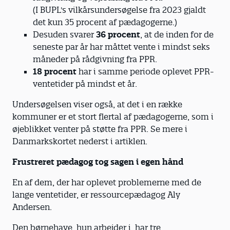
(I BUPL's vilkårsundersøgelse fra 2023 gjaldt
det kun 35 procent af pædagogerne.)
Desuden svarer
36 procent
, at de inden for de
seneste par år har måttet vente i mindst seks
måneder på rådgivning fra PPR.
18 procent
har i samme periode oplevet PPR-
ventetider på mindst et år.
Undersøgelsen viser også, at det i en række
kommuner er et stort flertal af pædagogerne, som i
øjeblikket venter på støtte fra PPR. Se mere i
Danmarkskortet nederst i artiklen.
Frustreret pædagog tog sagen i egen hånd
En af dem, der har oplevet problemerne med de
lange ventetider, er ressourcepædagog Aly
Andersen.
Den børnehave, hun arbejder i, har tre