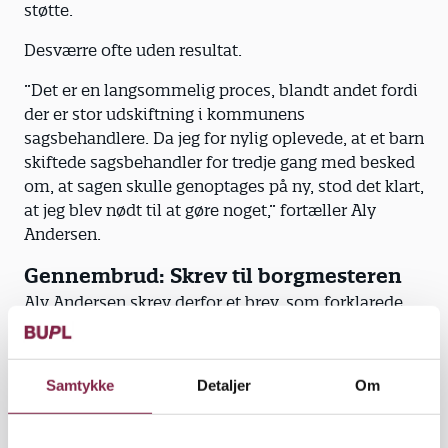
støtte.
Desværre ofte uden resultat.
”Det er en langsommelig proces, blandt andet fordi
der er stor udskiftning i kommunens
sagsbehandlere. Da jeg for nylig oplevede, at et barn
skiftede sagsbehandler for tredje gang med besked
om, at sagen skulle genoptages på ny, stod det klart,
at jeg blev nødt til at gøre noget,” fortæller Aly
Andersen.
Gennembrud: Skrev til borgmesteren
Aly Andersen skrev derfor et brev, som forklarede
hele situationen. Brevet sendte hun til
borgmesteren, kommunaldirektøren og
medlemmer af kommunalbestyrelsen.
Samtykke
Detaljer
Om
Ikke for at skyde skylden på kommunens
sagsbehandlere, sin leder eller nogen andre. Men