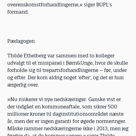
overenskomstforhandlingerne,« siger BUPL’s
formand.
Pædagogen
Thilde Ethelberg var sammen med to kolleger
udvalgt til et minipanel i Børn&Unge, hvor de skulle
forholde sig til trepartsforhandlingerne – før, under
og efter. Der kom aldrig noget ’efter’, og det er hun
ærgerlig over.
»Nu risikerer vi nye nedskæringer. Ganske vist er
der indgået en kommuneaftale, som sikrer 500
millioner kroner til daginstitutionsområdet næste
år, men der er ingen garanti for øgede normeringer.
Måske rammer nedskæringerne ikke i 2013, men jeg
frygter da, at de kommer senere,« siger Thilde