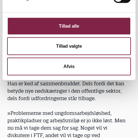
a
procent, og det fik BUPL og andre fagforbund på
l
banen med meldinger om, at øget arbejdstid for
g
nogle blot ville føre til øget arbejdsløshed for andre.
Tillad alle
»Regeringen havde sat sig for, at en trepartsaftale
skulle skaffe fire milliarder kroner, og den ville have
Tillad valgte
noget, som fik regnestykket til at gå op. Her passede
helligdagene ind, mens vores forslag om at se på
sygefravær og deltid ikke blev behandlet seriøst,«
Afvis
siger Henning Pedersen.
Han er ked af sammenbruddet. Dels fordi det kan
betyde nye nedskæringer i den offentlige sektor,
dels fordi udfordringerne står tilbage.
»Problemerne med ungdomsarbejdsløshed,
praktikpladser og arbejdsmiljø er jo ikke løst. Men
nu må vi tage dem sag for sag. Noget vil vi
diskutere i FTF, andet vil vi tage op ved