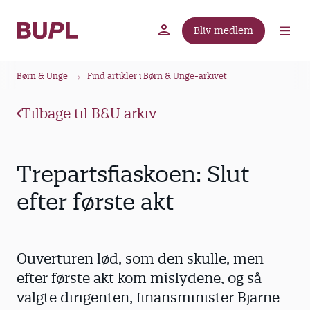
G
å
Bliv medlem
t
BUPL.dk
A-kassen
Lokal fagforening
i
B
l
Børn & Unge
Find artikler i Børn & Unge-arkivet
r
h
ø
o
Tilbage til B&U arkiv
v
d
e
k
d
r
Trepartsfiaskoen: Slut
i
u
n
efter første akt
m
d
m
h
o
e
Ouverturen lød, som den skulle, men
l
d
efter første akt kom mislydene, og så
valgte dirigenten, finansminister Bjarne