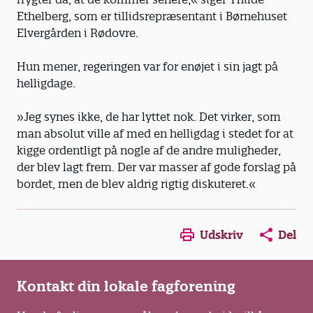
Ethelberg, som er tillidsrepræsentant i Børnehuset
Elvergården i Rødovre.
Hun mener, regeringen var for enøjet i sin jagt på
helligdage.
»Jeg synes ikke, de har lyttet nok. Det virker, som
man absolut ville af med en helligdag i stedet for at
kigge ordentligt på nogle af de andre muligheder,
der blev lagt frem. Der var masser af gode forslag på
bordet, men de blev aldrig rigtig diskuteret.«
Opens in a new window
Opens in a new win
Opens in a
Udskriv
Del
Kontakt din lokale fagforening