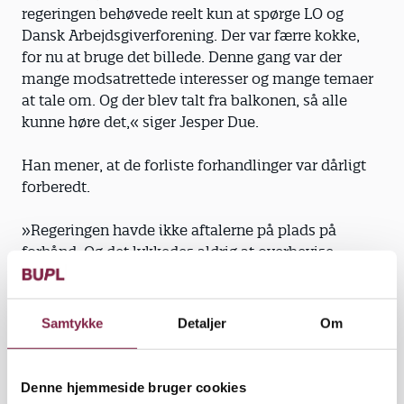
regeringen behøvede reelt kun at spørge LO og
Dansk Arbejdsgiverforening. Der var færre kokke,
for nu at bruge det billede. Denne gang var der
mange modsatrettede interesser og mange temaer
at tale om. Og der blev talt fra balkonen, så alle
kunne høre det,« siger Jesper Due.
Han mener, at de forliste forhandlinger var dårligt
forberedt.
»Regeringen havde ikke aftalerne på plads på
forhånd. Og det lykkedes aldrig at overbevise
danskerne om, at det er nødvendigt at arbejde mere
nu for at sikre bedre beskæftigelse i fremtiden.«
Samtykke
Detaljer
Om
Formanden
Denne hjemmeside bruger cookies