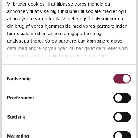
Vi bruger cookies til at tilpasse vores indhold og
Timingen var gal, forudsætningerne ændret og
annoncer, til at vise dig funktioner til sociale medier og til
håndteringen forkert.
at analysere vores trafik. Vi deler også oplysninger om
din brug af vores hjemmeside med vores partnere inden
Det er, ifølge BUPL’s formand, Henning Pedersen,
for sociale medier, annonceringspartnere og
de tre hovedårsager til, at trepartsforhandlingerne
analysepartnere. Vores partnere kan kombinere disse
strandede.
data med andre oplysninger, du har givet dem, eller som
de har indsamlet fra din brug af deres tjenester.
»Vi befinder os i en arbejdsløshedssituation, og der
er endnu ikke tegn på, at regeringens kickstart vil
S
virke. Så er det altså svært at overbevise nogen om,
Nødvendig
a
at det er nødvendigt at arbejde mere. Selv
m
økonomer begyndte jo at så tvivl om, hvorvidt det
t
overhovedet er nødvendigt at øge arbejdsudbuddet
Præferencer
y
før 2020,« siger han.
k
k
Statistik
Da S og SF lancerede trepartsforhandlingerne før
e
folketingsvalget, var der udsigt til en offentlig vækst
v
på 1,4 procent. Nu hedder forudsætningen 0,8
Marketing