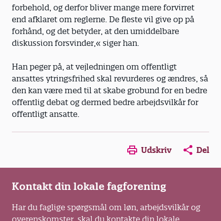
forbehold, og derfor bliver mange mere forvirret
end afklaret om reglerne. De fleste vil give op på
forhånd, og det betyder, at den umiddelbare
diskussion forsvinder,« siger han.
Han peger på, at vejledningen om offentligt
ansattes ytringsfrihed skal revurderes og ændres, så
den kan være med til at skabe grobund for en bedre
offentlig debat og dermed bedre arbejdsvilkår for
offentligt ansatte.
Opens in a new window
Opens in a new win
Opens in a
Udskriv
Del
Kontakt din lokale fagforening
Har du faglige spørgsmål om løn, arbejdsvilkår og
overenskomster, skal du kontakte din lokale