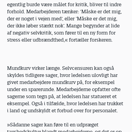
egentlig burde være målet for kritik, bliver til indre
forhold. Medarbejderen tænker: ’Måske er det mig,
der er noget i vejen med’, eller ’Måske er det mig,
der ikke løber stærkt nok’. Mange begynder at lide
af negativ selvkritik, som fører til en ny form for
stress eller udbrændthed,« fortæller forskeren.
Mundkurv virker længe. Selvcensuren kan også
skyldes tidligere sager, hvor ledelsen ulovligt har
givet medarbejdere mundkurv på, for eksempel
under en sparerunde. Medarbejderne opfatter ofte
sagerne som tegn på, at ledelsen har statu­eret et
eksempel. Også i tilfælde, hvor ledelsen har trukket
i land og undskyldt et forbud over for personalet.
»Sådanne sager kan føre til en udpræget
tavshedskultur blandt medarbejderne, og det er op