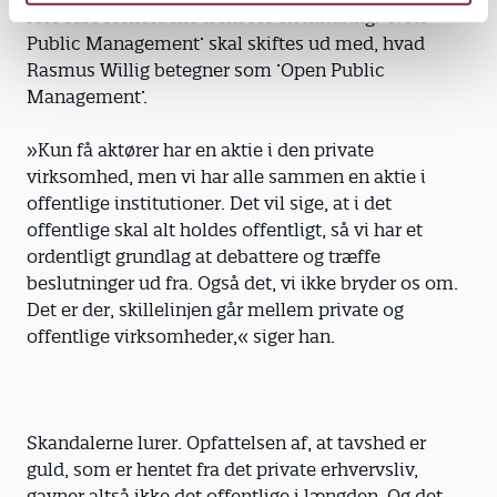
forbedre forholdene frem for en hindring. ’New
Public Management’ skal skiftes ud med, hvad
Rasmus Willig betegner som ’Open Public
Management’.
»Kun få aktører har en aktie i den private
virksomhed, men vi har alle sammen en aktie i
offentlige institutioner. Det vil sige, at i det
offentlige skal alt holdes offentligt, så vi har et
ordentligt grundlag at debattere og træffe
beslutninger ud fra. Også det, vi ikke bryder os om.
Det er der, skillelinjen går mellem private og
offentlige virksomheder,« siger han.
Skandalerne lurer. Opfattelsen af, at tavshed er
guld, som er hentet fra det private erhvervsliv,
gavner altså ikke det offentlige i længden. Og det