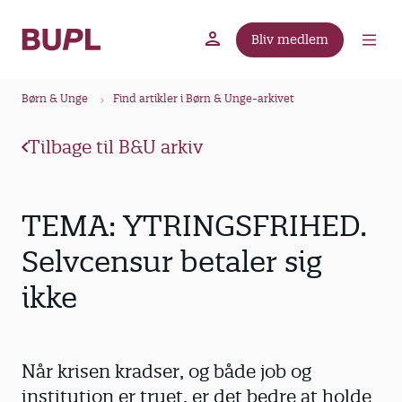
G
å
Bliv medlem
t
BUPL.dk
A-kassen
Lokal fagforening
i
B
l
Børn & Unge
Find artikler i Børn & Unge-arkivet
r
h
ø
o
Tilbage til B&U arkiv
v
d
e
k
d
r
TEMA: YTRINGSFRIHED.
i
u
n
Selvcensur betaler sig
m
d
ikke
m
h
o
e
l
d
Når krisen kradser, og både job og
institution er truet, er det bedre at holde