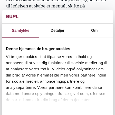
til ledelsen at skabe et mentalt skifte på
arbejdspladsen, så medarbejderne atter tør udtale
sig,« mener Rasmus Willig.
Når offentligt ansatte oplever ikke at kunne deltage
Samtykke
Detaljer
Om
i den offentlige debat og derigennem få indflydelse
på beslutningerne, går det ud over engagementet.
Denne hjemmeside bruger cookies
»Jeg kan godt forstå, hvis nogle pædagoger mister
Vi bruger cookies til at tilpasse vores indhold og
lysten til at engagere sig 100 procent, for hvis man
annoncer, til at vise dig funktioner til sociale medier og til
ikke får lov til at øve indflydelse, mister arbejdet sin
at analysere vores trafik. Vi deler også oplysninger om
mening,« siger Rasmus Willig.
din brug af vores hjemmeside med vores partnere inden
for sociale medier, annonceringspartnere og
analysepartnere. Vores partnere kan kombinere disse
data med andre oplysninger, du har givet dem, eller som
Den vigtige kritik. Når kritikken fra de offentligt
de har indsamlet fra din brug af deres tjenester.
ansatte forstummer, mangler vi vigtig information
og erfaring til at diskutere den offentlige sektor ud
S