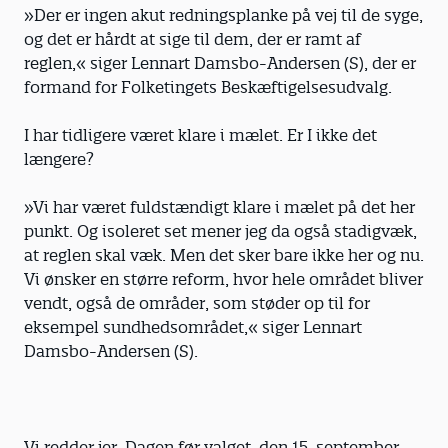
»Der er ingen akut redningsplanke på vej til de syge,
og det er hårdt at sige til dem, der er ramt af
reglen,« siger Lennart Damsbo-Andersen (S), der er
formand for Folketingets Beskæftigelsesudvalg.
I har tidligere været klare i mælet. Er I ikke det
længere?
»Vi har været fuldstændigt klare i mælet på det her
punkt. Og isoleret set mener jeg da også stadigvæk,
at reglen skal væk. Men det sker bare ikke her og nu.
Vi ønsker en større reform, hvor hele området bliver
vendt, også de områder, som støder op til for
eksempel sundhedsområdet,« siger Lennart
Damsbo-Andersen (S).
Vi redder jer. Dagen før valget, den 15. september