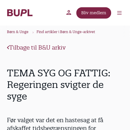
G
å
Bliv medlem
t
BUPL.dk
A-kassen
Lokal fagforening
i
B
l
Børn & Unge
Find artikler i Børn & Unge-arkivet
r
h
ø
o
Tilbage til B&U arkiv
v
d
e
k
d
r
TEMA SYG OG FATTIG:
i
u
n
Regeringen svigter de
m
d
syge
m
h
o
e
l
d
Før valget var det en hastesag at få
afskaffet tidsbegrænsningen for