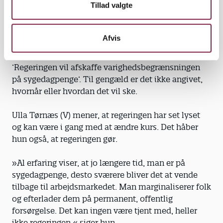
Tillad valgte
I det 80 sider lange regeringsgrundlag, som blev
forhandlet på plads i ugerne efter valget, er
sygedagpengene kortfattet nævnt på side 48. Her
Afvis
står ordret:
’Regeringen vil afskaffe varighedsbegrænsningen
på sygedagpenge’. Til gengæld er det ikke angivet,
hvornår eller hvordan det vil ske.
Ulla Tørnæs (V) mener, at regeringen har set lyset
og kan være i gang med at ændre kurs. Det håber
hun også, at regeringen gør.
»Al erfaring viser, at jo længere tid, man er på
sygedagpenge, desto sværere bliver det at vende
tilbage til arbejdsmarkedet. Man marginaliserer folk
og efterlader dem på permanent, offentlig
forsørgelse. Det kan ingen være tjent med, heller
ikke regeringen,« siger hun.