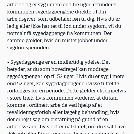
arbejde og er syg i mere end tre uger, refunderer
kommunen sygedagpengene direkte til din
arbejdsgiver, som udbetaler løn til dig. Hvis du er
ledig eller ikke har ret til løn under sygdom, vil du
normalt få sygedagpenge fra kommunen. Det
samme gælder, hvis du mister jobbet under
sygdomsperioden.
• Sygedagpenge er en midlertidig ydelse. Det
betyder, at du som hovedregel kan modtage
sygedagpenge i op til 52 uger. Hvis du er syg i mere
end 52 uger, kan sygedagpengene i visse tilfælde
forlænges for en periode. Dette gælder eksempelvis
i store træk, hvis kommunen vurderer, at du kan
komme i ordinært arbejde ved hjælp af et
revalideringsforløb eller lægelig behandling, hvis
der er rejst sag om erstatning på grund af en
arbejdsskade, hvis det er uafklaret, om du skal have
fleksjob eller førtidspension, hvis du venter på at få