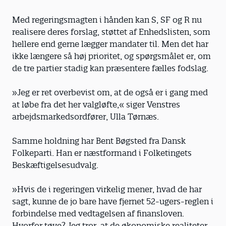
Med regeringsmagten i hånden kan S, SF og R nu
realisere deres forslag, støttet af Enhedslisten, som
hellere end gerne lægger mandater til. Men det har
ikke længere så høj prioritet, og spørgsmålet er, om
de tre partier stadig kan præsentere fælles fodslag.
»Jeg er ret overbevist om, at de også er i gang med
at løbe fra det her valgløfte,« siger Venstres
arbejdsmarkedsordfører, Ulla Tørnæs.
Samme holdning har Bent Bøgsted fra Dansk
Folkeparti. Han er næstformand i Folketingets
Beskæftigelsesudvalg.
»Hvis de i regeringen virkelig mener, hvad de har
sagt, kunne de jo bare have fjernet 52-ugers-reglen i
forbindelse med vedtagelsen af finansloven.
Hvorfor tøve? Jeg tror, at de økonomiske realiteter