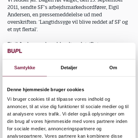
2011, sendte SF’s arbejdsmarkedsordfører, Eigil
Andersen, en pressemeddelelse ud med
overskriften: ’Langtidssyge vil blive reddet af SF og
et nyt flertal’.
Eigil Andersen skrev blandt andet: ’Det er
umenneskeligt og uretfærdigt, at samfundet støder
langtidssyge ud over kanten, så de må gå fra hus og
hjem. Derfor vil SF lave loven om. De tre andre
Samtykke
Detaljer
Om
partier i oppositionen er enige, så med et eventuelt
nyt flertal ved valget i morgen vil det lykkes’.
Denne hjemmeside bruger cookies
I dag indrømmer Eigil Andersen, at det ikke går så
Vi bruger cookies til at tilpasse vores indhold og
hurtigt med at få afskaffet reglen, som han kunne
annoncer, til at vise dig funktioner til sociale medier og til
ønske sig.
at analysere vores trafik. Vi deler også oplysninger om
din brug af vores hjemmeside med vores partnere inden
»Folk bliver efterladt på herrens mark med det her
for sociale medier, annonceringspartnere og
system, fordi man tager indtægten fra meget syge
analysepartnere. Vores partnere kan kombinere disse