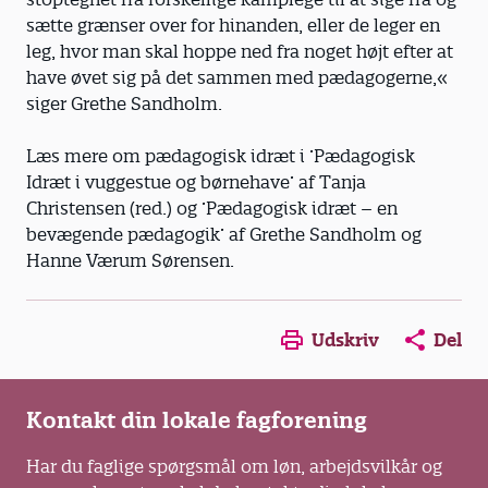
sætte grænser over for hinanden, eller de leger en
leg, hvor man skal hoppe ned fra noget højt efter at
have øvet sig på det sammen med pædagogerne,«
siger Grethe Sandholm.
Læs mere om pædagogisk idræt i ’Pædagogisk
Idræt i vuggestue og børnehave’ af Tanja
Christensen (red.) og ’Pædagogisk idræt – en
bevægende pædagogik’ af Grethe Sandholm og
Hanne Værum Sørensen.
Opens in a new window
Opens in a new win
Opens in a
Udskriv
Del
Kontakt din lokale fagforening
Har du faglige spørgsmål om løn, arbejdsvilkår og