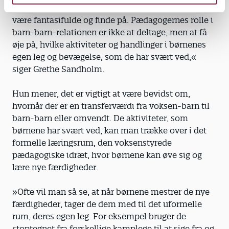
sig på noget, at imitere hinanden, og de får lov til at
være fantasifulde og finde på. Pædagogernes rolle i
barn-barn-relationen er ikke at deltage, men at få
øje på, hvilke aktiviteter og handlinger i børnenes
egen leg og bevægelse, som de har svært ved,«
siger Grethe Sandholm.
Hun mener, det er vigtigt at være bevidst om,
hvornår der er en transferværdi fra voksen-barn til
barn-barn eller omvendt. De aktiviteter, som
børnene har svært ved, kan man trække over i det
formelle læringsrum, den voksenstyrede
pædagogiske idræt, hvor børnene kan øve sig og
lære nye færdigheder.
»Ofte vil man så se, at når børnene mestrer de nye
færdigheder, tager de dem med til det uformelle
rum, deres egen leg. For eksempel bruger de
stoptegnet fra forskellige kamplege til at sige fra og