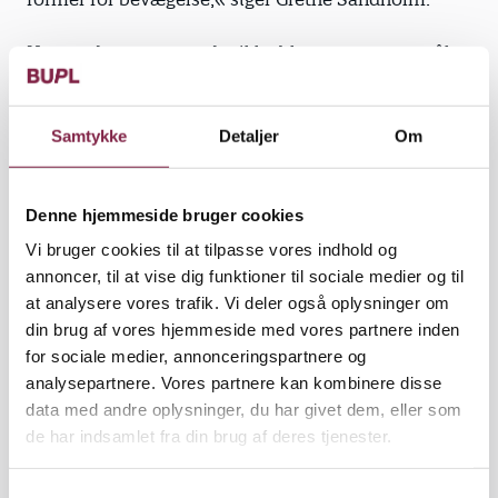
Hun understreger, at det ikke blot er et spørgsmål
om lokalernes indretning, men i lige så høj grad
pædagogernes indstilling.
Samtykke
Detaljer
Om
Krop imiterer krop. I pædagogisk idræt skelnes
Denne hjemmeside bruger cookies
mellem voksenstyrede ’voksen-barn’- aktiviteter,
Vi bruger cookies til at tilpasse vores indhold og
fællesstyrede ’barn-voksen’-aktiviteter og børnenes
annoncer, til at vise dig funktioner til sociale medier og til
egne ’barn-barn’-aktiviteter. I de voksenstyrede
at analysere vores trafik. Vi deler også oplysninger om
aktiviteter skal pædagogerne være nærværende og
din brug af vores hjemmeside med vores partnere inden
deltagende, hvis de skal motivere børnene til at
for sociale medier, annonceringspartnere og
lege og bevæge sig.
analysepartnere. Vores partnere kan kombinere disse
data med andre oplysninger, du har givet dem, eller som
»Der er ikke krav til, hvor meget de voksne skal
de har indsamlet fra din brug af deres tjenester.
kunne med kroppen, men de voksnes kroppe skal
signalere bevægelsesglæde. Pædagogerne har deres
S