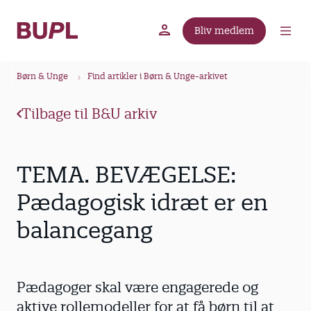
G
å
Bliv medlem
t
BUPL.dk
A-kassen
Lokal fagforening
i
B
l
Børn & Unge
Find artikler i Børn & Unge-arkivet
r
h
ø
o
Tilbage til B&U arkiv
v
d
e
k
d
r
TEMA. BEVÆGELSE:
i
u
n
Pædagogisk idræt er en
m
d
balancegang
m
h
o
e
l
d
Pædagoger skal være engagerede og
aktive rollemodeller for at få børn til at