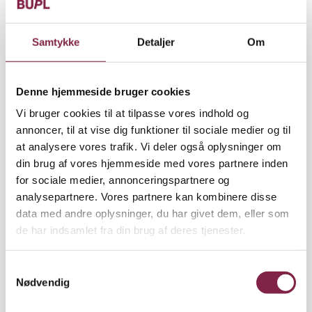
Dorte Mandrups tegnestue har efterhånden tegnet
mange institutioner og andre bygninger til børn.
Samtykke
Detaljer
Om
Blandt andet har hun og hendes medarbejdere
tegnet to daginstitutioner på Østerbro i København.
I begge tilfælde gik det galt med kommunikationen,
Denne hjemmeside bruger cookies
hvilket førte til, at begge institutioner blev bygget
Vi bruger cookies til at tilpasse vores indhold og
om efterfølgende.
annoncer, til at vise dig funktioner til sociale medier og til
at analysere vores trafik. Vi deler også oplysninger om
»En ting er, at bygninger aldrig bliver brugt, som
din brug af vores hjemmeside med vores partnere inden
man havde tænkt det, men vi skal arbejde for at
for sociale medier, annonceringspartnere og
undgå de helt store misforståelser. For os er det
analysepartnere. Vores partnere kan kombinere disse
meget vigtigt, at brugerne er med hele tiden, også
data med andre oplysninger, du har givet dem, eller som
fordi der skal være en slags testamente, en
de har indsamlet fra din brug af deres tjenester.
videregivelse til fremtidige brugere om, hvorfor
tingene ser ud, som de gør. Hvorfor der er taget, de
S
beslutninger, der er taget,« siger hun.
Nødvendig
a
m