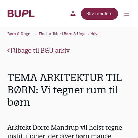
G
å
Bliv medlem
t
BUPL.dk
A-kassen
Lokal fagforening
i
B
l
Børn & Unge
Find artikler i Børn & Unge-arkivet
r
h
ø
o
Tilbage til B&U arkiv
v
d
e
k
d
r
TEMA ARKITEKTUR TIL
i
u
n
BØRN: Vi tegner rum til
m
d
børn
m
h
o
e
l
d
Arkitekt Dorte Mandrup vil helst tegne
institutioner, der giver børn mange