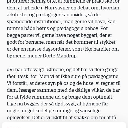
prioriterer nemlig ofte, at rummene er praktiske for
dem at arbejde i. Hun savner en debat om, hvordan
arkitekter og pædagoger kan mødes, så de
spændende institutioner, man gerne vil have, kan
rumme både børns og pædagogers behov. For
begge parter vil gerne have noget byggeri, der er
godt for børnene, men når det kommer til stykket,
er der en masse dagsordener, som ikke handler om
børnene, mener Dorte Mandrup.
»Vi har ofte valgt børnene, og det har vi flere gange
fået ’tæsk’ for. Men vi er ikke sure på pædagogerne.
Vi forstår, at deres syn på os og de huse, vi tegner til
dem, hænger sammen med de dårlige vilkår, de har
for at fylde rummene ud og bruge dem optimalt.
Lige nu bygges der så dødssygt, at børnene får
nogle meget kedelige rumlige og sanselige
oplevelser. Det er vi nødt til at snakke om for at få
det ændret,« siger hun.