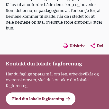
få lov til at udfordre både deres krop og hoveder.
Som det er nu, er pædagogerne alt for bange for, at
børnene kommer til skade, når de i stedet for at
dele børnene op skal overskue store grupper,« siger
hun.
Opens in a new window
Opens in a new win
Opens in a
Udskriv
Del
Kontakt din lokale fagforening
Har du faglige spørgsmål om løn, arbejdsvilkår og
overenskomster, skal du kontakte din lokale
fagforening.
Find din lokale fagforening