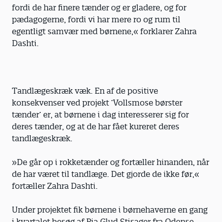
fordi de har finere tænder og er gladere, og for
pædagogerne, fordi vi har mere ro og rum til
egentligt samvær med børnene,« forklarer Zahra
Dashti.
Tandlægeskræk væk. En af de positive
konsekvenser ved projekt ’Vollsmose børster
tænder’ er, at børnene i dag interesserer sig for
deres tænder, og at de har fået kureret deres
tandlægeskræk.
»De går op i rokketænder og fortæller hinanden, når
de har været til tandlæge. Det gjorde de ikke før,«
fortæller Zahra Dashti.
Under projektet fik børnene i børnehaverne en gang
i kvartalet besøg af Pia Glud Stisager fra Odense