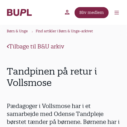
G
å
Bliv medlem
t
BUPL.dk
A-kassen
Lokal fagforening
i
B
l
Børn & Unge
Find artikler i Børn & Unge-arkivet
r
h
ø
o
Tilbage til B&U arkiv
v
d
e
k
d
r
Tandpinen på retur i
i
u
n
Vollsmose
m
d
m
h
o
e
Pædagoger i Vollsmose har i et
l
d
samarbejde med Odense Tandpleje
børstet tænder på børnene. Børnene har i