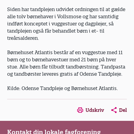
Siden har tandplejen udvidet ordningen til at gælde
alle tolv børnehaver i Vollsmose og har samtidig
indført konceptet i vuggestuer og dagplejer, så
tandplejen også får behandlet børn i et- til
treårsalderen.
Børnehuset Atlantis består af en vuggestue med 11
børn og to børnehavestuer med 21 børn på hver
stue. Alle børn får tilbudt tandbørstning. Tandpasta
og tandbørster leveres gratis af Odense Tandpleje.
Kilde: Odense Tandpleje og Børnehuset Atlantis.
Opens in a new window
Opens in a new win
Opens in a
Udskriv
Del
Kontakt din lokale fagforening