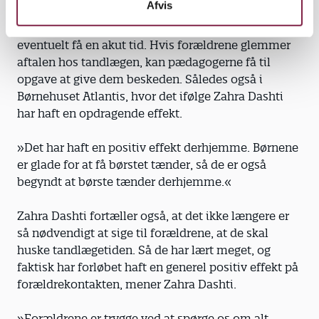
Afvis
generelt er blevet gode til at ringe til hende, hvis
børn klager over ondt i tænderne, og så kan børnene
eventuelt få en akut tid. Hvis forældrene glemmer
aftalen hos tandlægen, kan pædagogerne få til
opgave at give dem beskeden. Således også i
Børnehuset Atlantis, hvor det ifølge Zahra Dashti
har haft en opdragende effekt.
»Det har haft en positiv effekt derhjemme. Børnene
er glade for at få børstet tænder, så de er også
begyndt at børste tænder derhjemme.«
Zahra Dashti fortæller også, at det ikke længere er
så nødvendigt at sige til forældrene, at de skal
huske tandlægetiden. Så de har lært meget, og
faktisk har forløbet haft en generel positiv effekt på
forældrekontakten, mener Zahra Dashti.
»Forældrene er trygge ved at spørge os om alt