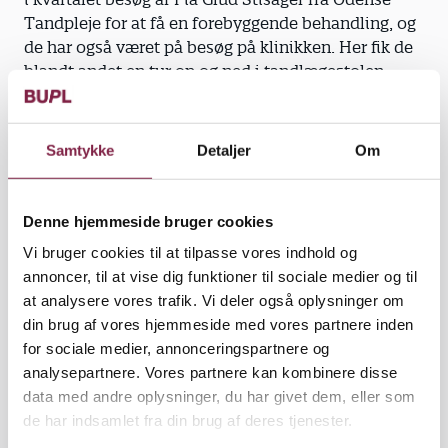
Tandpleje for at få en forebyggende behandling, og
de har også været på besøg på klinikken. Her fik de
blandt andet en tur op og ned i tandlægestolen,
børstede tænder på en abe, pustede den i munden
og blev selv pustet i munden. De smurte også
fluorlak på aben og smagte det selv, mens de
Samtykke
Detaljer
Om
snakkede om, at det smagte af banan, som aber jo
godt kan lide. Pia Glud Stisager fik endda lov til at
tage suget ind i deres mund og fange tungen.
Denne hjemmeside bruger cookies
Vi bruger cookies til at tilpasse vores indhold og
»Det kræver meget tillid. Det er noget, de normalt
annoncer, til at vise dig funktioner til sociale medier og til
vægrer sig imod, når de kommer i klinikken,«
at analysere vores trafik. Vi deler også oplysninger om
fortæller hun og tilføjer, at legedagene har givet
din brug af vores hjemmeside med vores partnere inden
børnene helt anderledes oplevelser, end når de
for sociale medier, annonceringspartnere og
kommer med forældrene og gemmer sig bag mors
analysepartnere. Vores partnere kan kombinere disse
skørter, fordi de er nervøse.
data med andre oplysninger, du har givet dem, eller som
de har indsamlet fra din brug af deres tjenester.
»Det har været en kæmpestor succes. Det er en sjov