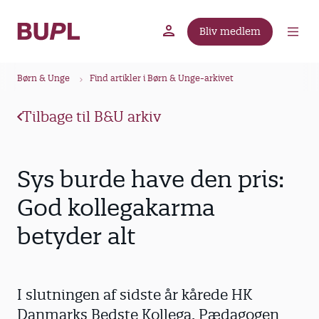
G
å
Bliv medlem
t
BUPL.dk
A-kassen
Lokal fagforening
i
B
l
Børn & Unge
Find artikler i Børn & Unge-arkivet
r
h
ø
o
Tilbage til B&U arkiv
v
d
e
k
d
r
Sys burde have den pris:
i
u
n
God kollegakarma
m
d
betyder alt
m
h
o
e
l
d
I slutningen af sidste år kårede HK
Danmarks Bedste Kollega. Pædagogen