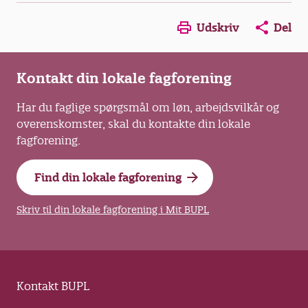
Opens in a new window
Opens in a new win
Opens in a
Udskriv
Del
Kontakt din lokale fagforening
Har du faglige spørgsmål om løn, arbejdsvilkår og
overenskomster, skal du kontakte din lokale
fagforening.
Find din lokale fagforening
Skriv til din lokale fagforening i Mit BUPL
Kontakt BUPL