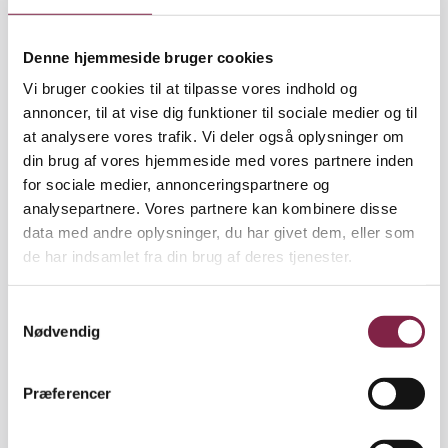
Udover fokus på fællesskabet arbejder Sys Tøttrup
også med fire værdier, som hun stødte på i Mary-
Denne hjemmeside bruger cookies
fondens ’Fri for mobberi’.
Vi bruger cookies til at tilpasse vores indhold og
annoncer, til at vise dig funktioner til sociale medier og til
at analysere vores trafik. Vi deler også oplysninger om
din brug af vores hjemmeside med vores partnere inden
»Man arbejder med respekt, omsorg, mod og
for sociale medier, annonceringspartnere og
tolerance. Dengang vi begyndte at arbejde med den,
analysepartnere. Vores partnere kan kombinere disse
tænkte jeg, at de ord lige var mig. De værdier prøver
data med andre oplysninger, du har givet dem, eller som
jeg på at efterleve, og det passer ind i mit værdisæt.
de har indsamlet fra din brug af deres tjenester.
Det er åbenbart også noget af det, som mine
kollegaer værdsætter, og det er enormt fedt at blive
anerkendt for det,« siger hun.
S
Nødvendig
a
Særligt omsorg er et ord, som vejer tungt Sys
m
Tøttrups hverdag. Hun forsøger altid at være
t
Præferencer
interesseret i sine kollegaer, både i personlig og
y
faglig sammenhæng. På den måde oplever hun, at
k