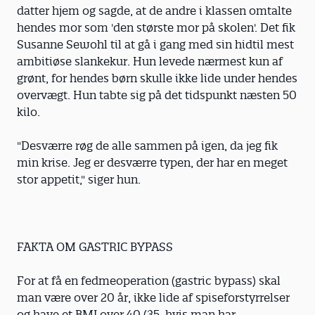
datter hjem og sagde, at de andre i klassen omtalte
hendes mor som 'den største mor på skolen'. Det fik
Susanne Sewohl til at gå i gang med sin hidtil mest
ambitiøse slankekur. Hun levede nærmest kun af
grønt, for hendes børn skulle ikke lide under hendes
overvægt. Hun tabte sig på det tidspunkt næsten 50
kilo.
"Desværre røg de alle sammen på igen, da jeg fik
min krise. Jeg er desværre typen, der har en meget
stor appetit," siger hun.
FAKTA OM GASTRIC BYPASS
For at få en fedmeoperation (gastric bypass) skal
man være over 20 år, ikke lide af spiseforstyrrelser
og have et BMI over 40 (35, hvis man har