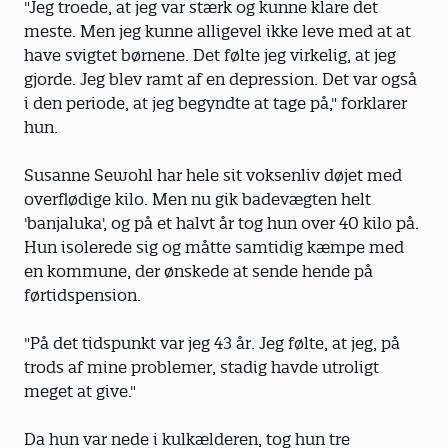
"Jeg troede, at jeg var stærk og kunne klare det
meste. Men jeg kunne alligevel ikke leve med at at
have svigtet børnene. Det følte jeg virkelig, at jeg
gjorde. Jeg blev ramt af en depression. Det var også
i den periode, at jeg begyndte at tage på," forklarer
hun.
Susanne Sewohl har hele sit voksenliv døjet med
overflødige kilo. Men nu gik badevægten helt
'banjaluka', og på et halvt år tog hun over 40 kilo på.
Hun isolerede sig og måtte samtidig kæmpe med
en kommune, der ønskede at sende hende på
førtidspension.
"På det tidspunkt var jeg 43 år. Jeg følte, at jeg, på
trods af mine problemer, stadig havde utroligt
meget at give."
Da hun var nede i kulkælderen, tog hun tre