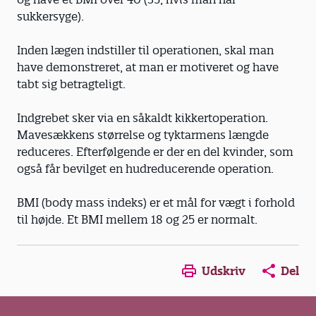
sukkersyge).
Inden lægen indstiller til operationen, skal man
have demonstreret, at man er motiveret og have
tabt sig betragteligt.
Indgrebet sker via en såkaldt kikkertoperation.
Mavesækkens størrelse og tyktarmens længde
reduceres. Efterfølgende er der en del kvinder, som
også får bevilget en hudreducerende operation.
BMI (body mass indeks) er et mål for vægt i forhold
til højde. Et BMI mellem 18 og 25 er normalt.
Opens in a new window
Opens in a new win
Opens in a
Udskriv
Del