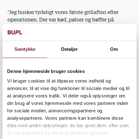
"Jeg husker tydeligt vores første grillaften efter
operationen. Der var kød, pølser og bøffer på
bordet, som der jo er, når man griller. Tidligere ville
jeg have taget noget af det hele, men nu blev det til
én pølse. Det skal man selvfølgelig vænne sig til."
Samtykke
Detaljer
Om
Denne hjemmeside bruger cookies
Ned på 68 kilo. Efter en sygemelding på et par uger
var Susanne Sewohl tilbage i klasseværelset på
Vi bruger cookies til at tilpasse vores indhold og
Dannerseminariet. Resultatet af operationen kunne
annoncer, til at vise dig funktioner til sociale medier og til
hurtigt ses. Hver dag gled nålen på badevægten en
at analysere vores trafik. Vi deler også oplysninger om
tak mod venstre, og i dag, to år senere, vejer hun 68
din brug af vores hjemmeside med vores partnere inden
kilo.
for sociale medier, annonceringspartnere og
analysepartnere. Vores partnere kan kombinere disse
Der skete også noget andet med hende. Energien
data med andre oplysninger, du har givet dem, eller som
vendte tilbage.
de har indsamlet fra din brug af deres tjenester.