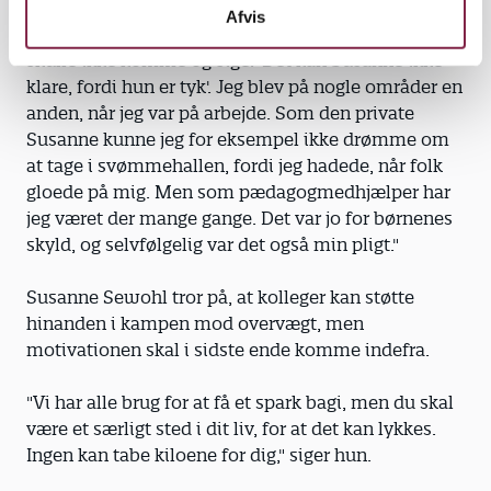
"Men overvægten gjorde det ekstra vigtigt for mig,
Afvis
at ingen kunne sætte en finger på min indsats. De
skulle ikke komme og sige: 'Det kan Susanne ikke
klare, fordi hun er tyk'. Jeg blev på nogle områder en
anden, når jeg var på arbejde. Som den private
Susanne kunne jeg for eksempel ikke drømme om
at tage i svømmehallen, fordi jeg hadede, når folk
gloede på mig. Men som pædagogmedhjælper har
jeg været der mange gange. Det var jo for børnenes
skyld, og selvfølgelig var det også min pligt."
Susanne Sewohl tror på, at kolleger kan støtte
hinanden i kampen mod overvægt, men
motivationen skal i sidste ende komme indefra.
"Vi har alle brug for at få et spark bagi, men du skal
være et særligt sted i dit liv, for at det kan lykkes.
Ingen kan tabe kiloene for dig," siger hun.