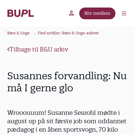
G
å
Bliv medlem
t
BUPL.dk
A-kassen
Lokal fagforening
i
B
l
Børn & Unge
Find artikler i Børn & Unge-arkivet
r
h
ø
o
Tilbage til B&U arkiv
v
d
e
k
d
r
Susannes forvandling: Nu
i
u
n
må I gerne glo
m
d
m
h
o
e
Wrooouuum! Susanne Sewohl mødte i
l
d
august op på sit første job som uddannet
pædagog i en åben sportsvogn, 70 kilo