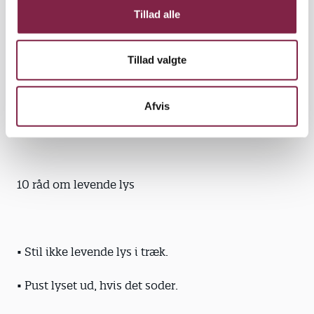
Tillad alle
Jacob Sørensen fra IMS opfordrer dog stadig
pædagoger og andre, som kan lide skæret fra de
Tillad valgte
levende lys, til at lufte ud ofte og i øvrigt følge IMS's
råd om afbrænding af lys.
Afvis
10 råd om levende lys
• Stil ikke levende lys i træk.
• Pust lyset ud, hvis det soder.