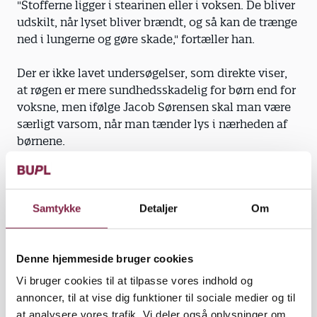
"Stofferne ligger i stearinen eller i voksen. De bliver
udskilt, når lyset bliver brændt, og så kan de trænge
ned i lungerne og gøre skade," fortæller han.
Der er ikke lavet undersøgelser, som direkte viser,
at røgen er mere sundhedsskadelig for børn end for
voksne, men ifølge Jacob Sørensen skal man være
særligt varsom, når man tænder lys i nærheden af
børnene.
"Det er ofte sådan, at børn fysisk er lettere
påvirkelig, end voksnes er. Samtidig skal børnenes
lunger også fungere flere år ud i fremtiden end
Samtykke
Detaljer
Om
voksnes," siger han og opfordrer til, at man tager
både børn og voksnes helbred med i overvejelserne,
Denne hjemmeside bruger cookies
inden man tænder en hel skov af julelys.
Vi bruger cookies til at tilpasse vores indhold og
annoncer, til at vise dig funktioner til sociale medier og til
at analysere vores trafik. Vi deler også oplysninger om