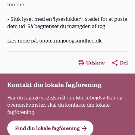
mindre.
• Sluk lyset med en 'lyseslukker' i stedet for at puste
dem ud. Så begrænser du mængden af røg.
Læs mere på: www.miljoeogsundhed.dk
Opens in a new window
Opens in a new win
Opens in a
Udskriv
Del
Kontakt din lokale fagforening
Har du faglige spørgsmål om løn, arbejdsvilkår og
overenskomster, skal du kontakte din lokale
fagforening.
Find din lokale fagforening