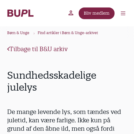
G
å
Bliv medlem
t
BUPL.dk
A-kassen
Lokal fagforening
i
B
l
Børn & Unge
Find artikler i Børn & Unge-arkivet
r
h
ø
o
Tilbage til B&U arkiv
v
d
e
k
d
r
Sundhedsskadelige
i
u
n
julelys
m
d
m
h
o
e
De mange levende lys, som tændes ved
l
d
juletid, kan være farlige. Ikke kun på
grund af den åbne ild, men også fordi