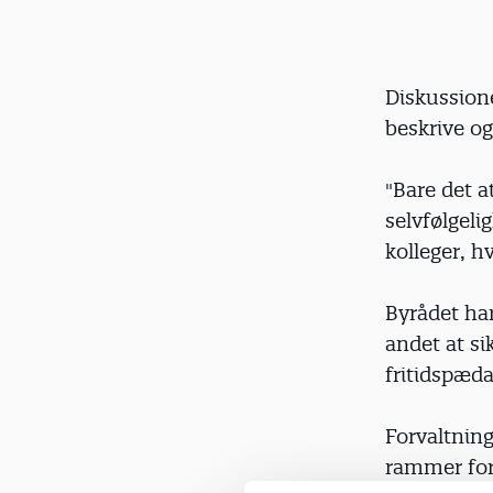
Diskussione
beskrive og
"Bare det a
selvfølgel
kolleger, h
Byrådet har
andet at si
fritidspæd
Forvaltnin
rammer for