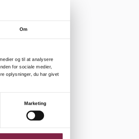
Om
g ikke smide
eres
igt i
 medier og til at analysere
af byen
nden for sociale medier,
e børn med
e oplysninger, du har givet
Marketing
r et opgør