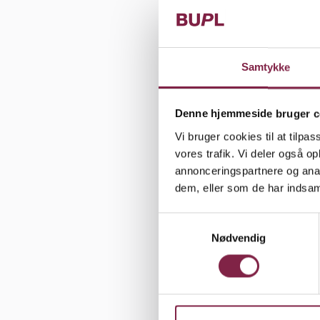
forskellige
Samtykke
"Vi har hel
gode ting 
Denne hjemmeside bruger c
hverdag," si
Vi bruger cookies til at tilpas
institution
vores trafik. Vi deler også 
med mange 
annonceringspartnere og anal
problemer,
dem, eller som de har indsaml
S
Nødvendig
a
m
Lektiehjælp
t
med den tan
y
k