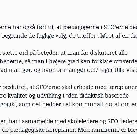
rne har også ført til, at pædagogerne i SFO'erne be
 begrunde de faglige valg, de træffer i løbet af en da
t sætte ord på betyder, at man får diskuteret alle
ighederne, så man i højere grad kan forklare omverd
vad man gør, og hvorfor man gør det," siger Ulla Vis
 besluttet, at SFO'erne skal arbejde med læreplaner
kre kvalitet og udvikling i "den didaktisk baserede
agogik", som det hedder i et kommunalt notat om e
gen har i samarbejde med skoleledere og SFO-ledere
 de pædagogiske læreplaner. Men rammerne er bleve