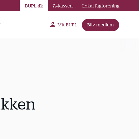
BUPL.dk
A-kassen
Lokal fagforening
r
Mit BUPL
Bliv medlem
ikken