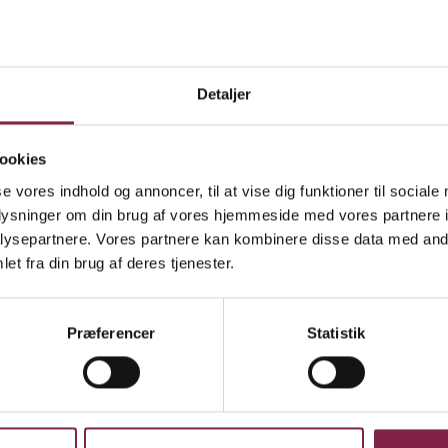
 læreplaner i SFO'erne.
Detaljer
e tiden sagt, at institutionerne skal bevare sjælen o
ud med badevandet. Alle har taget udgangspunkt i d
ookies
ger Ulla Visbech og fortæller, at det har vist sig tydel
se vores indhold og annoncer, til at vise dig funktioner til sociale
ernes beskrivelse af børn med særlige behov. I dele 
oplysninger om din brug af vores hjemmeside med vores partnere i
ressoursestærke forældre er der plads til at hjælp
ysepartnere. Vores partnere kan kombinere disse data med andr
 som i andre dele af byen anses som almindelige.
et fra din brug af deres tjenester.
Præferencer
Statistik
 til debat. SFO-konsulenten kalder læreplanerne fo
ke, at når man går fra skole, så har man fri.