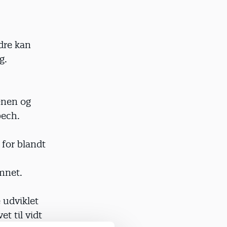
dre kan
g.
enen og
bech.
 for blandt
mnet.
 udviklet
t til vidt