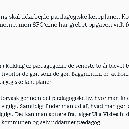
ding skal udarbejde pædagogiske læreplaner.
rne, men SFO'erne har grebet opgaven vidt for
er i Kolding er pædagogerne de seneste to år blevet t
e, hvorfor de gør, som de gør. Baggrunden er, at k
dagogiske læreplaner.
storvask gennem det pædagogiske liv, hvor man find
r vigtigt. Samtidigt finder man ud af, hvad man gør
vigtigt. Det kan man sortere fra," siger Ulla Visbech, 
i kommunen og selv uddannet pædagog.