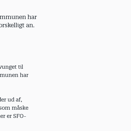
 Kommunen har
skelligt an.
vunget til
ommunen har
er ud af,
, som måske
der er SFO-