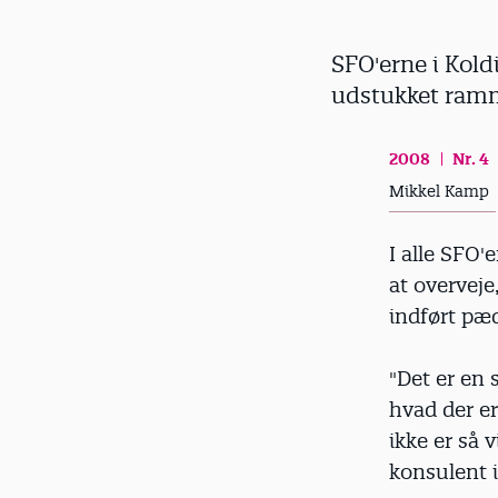
d
SFO'erne i Kol
udstukket ramme
2008
Nr. 4
Mikkel Kamp
I alle SFO'
at overvej
indført pæ
"Det er en 
hvad der e
ikke er så 
konsulent 