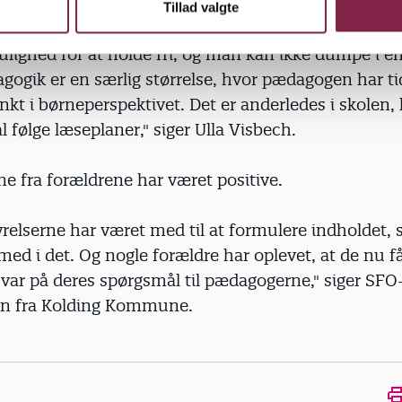
 dog ikke, at børnelivet i en SFO minder om skoleg
Tillad valgte
ulighed for at holde fri, og man kan ikke dumpe i e
gogik er en særlig størrelse, hvor pædagogen har tid 
t i børneperspektivet. Det er anderledes i skolen,
l følge læseplaner," siger Ulla Visbech.
e fra forældrene har været positive.
relserne har været med til at formulere indholdet, 
med i det. Og nogle forældre har oplevet, at de nu f
svar på deres spørgsmål til pædagogerne," siger SFO
n fra Kolding Kommune.
Ope