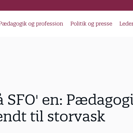
Pædagogik og profession
Politik og presse
Lede
å SFO' en: Pædagog
endt til storvask