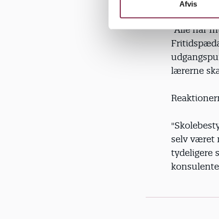
Det betyder
k
Afvis
e
v
"Alle har m
a
Fritidspæda
l
udgangspunk
g
lærerne ska
Reaktionern
"Skolebesty
selv været 
tydeligere 
konsulente