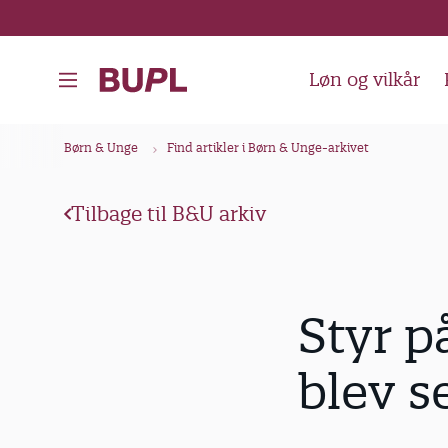
G
å
t
Løn og vilkår
i
l
B
Børn & Unge
Find artikler i Børn & Unge-arkivet
h
r
o
ø
v
Tilbage til B&U arkiv
d
e
k
d
i
r
Styr p
n
u
d
m
blev s
h
m
o
e
l