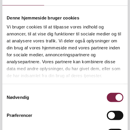
Denne hjemmeside bruger cookies
2. Opdel teksten i flere afsnit med mellemrum, så
Vi bruger cookies til at tilpasse vores indhold og
der kommer luft, og læseren kan nå at trække vejret
annoncer, til at vise dig funktioner til sociale medier og til
mellem de mange informationer. Brug indryk ved
at analysere vores trafik. Vi deler også oplysninger om
nyt afsnit og skriv gerne nogle af afsnittene
din brug af vores hjemmeside med vores partnere inden
sammen.
for sociale medier, annonceringspartnere og
analysepartnere. Vores partnere kan kombinere disse
data med andre oplysninger, du har givet dem, eller som
de har indsamlet fra din brug af deres tjenester.
3. Brug lidt flere underoverskrifter, der formidler det
centrale, for eksempel: 'Dagligdagen som
S
Minisolbær', 'Tur en gang om ugen' og 'Rent
Nødvendig
a
praktisk'. Det vil gøre det lettere for læseren at
m
skimme teksten og dermed spare tid og frustration.
t
Præferencer
y
k