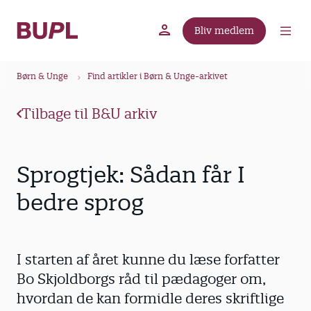
G
å
Bliv medlem
t
BUPL.dk
A-kassen
Lokal fagforening
i
B
l
Børn & Unge
Find artikler i Børn & Unge-arkivet
r
h
ø
o
Tilbage til B&U arkiv
v
d
e
k
d
r
Sprogtjek: Sådan får I
i
u
n
bedre sprog
m
d
m
h
o
e
I starten af året kunne du læse forfatter
l
d
Bo Skjoldborgs råd til pædagoger om,
hvordan de kan formidle deres skriftlige