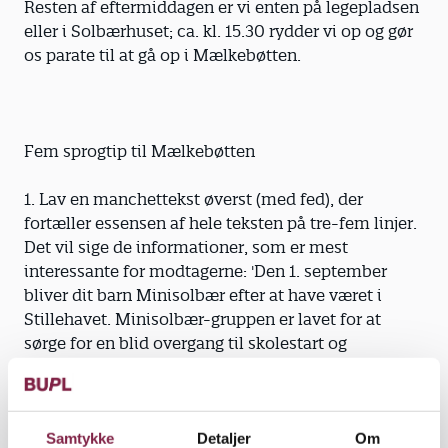
Resten af eftermiddagen er vi enten på legepladsen
eller i Solbærhuset; ca. kl. 15.30 rydder vi op og gør
os parate til at gå op i Mælkebøtten.
Fem sprogtip til Mælkebøtten
1. Lav en manchettekst øverst (med fed), der
fortæller essensen af hele teksten på tre-fem linjer.
Det vil sige de informationer, som er mest
interessante for modtagerne: 'Den 1. september
bliver dit barn Minisolbær efter at have været i
Stillehavet. Minisolbær-gruppen er lavet for at
sørge for en blid overgang til skolestart og
fortsætter frem til den 30. juni næste år.'
Giv desuden teksten en overskrift: 'Nu bliver dit
barn Minisolbær'.
Samtykke
Detaljer
Om