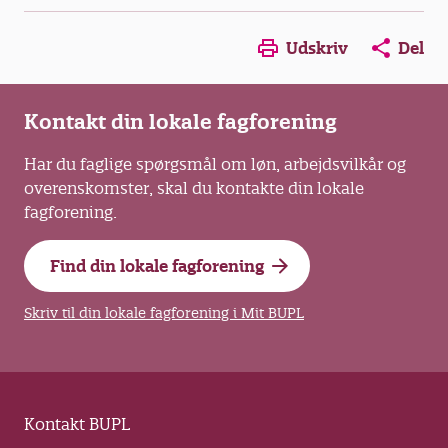
Opens in a new window
Opens in a new win
Opens in a
Udskriv
Del
Kontakt din lokale fagforening
Har du faglige spørgsmål om løn, arbejdsvilkår og
overenskomster, skal du kontakte din lokale
fagforening.
Find din lokale fagforening
Skriv til din lokale fagforening i Mit BUPL
Kontakt BUPL