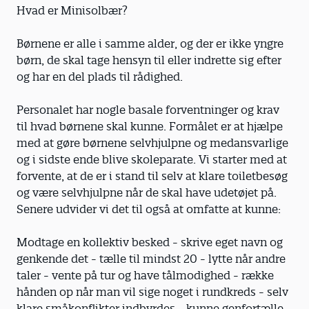
Hvad er Minisolbær?
Børnene er alle i samme alder, og der er ikke yngre
børn, de skal tage hensyn til eller indrette sig efter
og har en del plads til rådighed.
Personalet har nogle basale forventninger og krav
til hvad børnene skal kunne. Formålet er at hjælpe
med at gøre børnene selvhjulpne og medansvarlige
og i sidste ende blive skoleparate. Vi starter med at
forvente, at de er i stand til selv at klare toiletbesøg
og være selvhjulpne når de skal have udetøjet på.
Senere udvider vi det til også at omfatte at kunne:
Modtage en kollektiv besked - skrive eget navn og
genkende det - tælle til mindst 20 - lytte når andre
taler - vente på tur og have tålmodighed - række
hånden op når man vil sige noget i rundkreds - selv
klare småkonflikter indbyrdes - kunne genfortælle