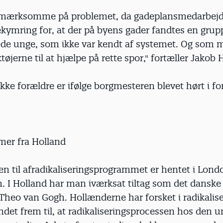
pmærksomme på problemet, da gadeplansmedarbejd
ekymring for, at der på byens gader fandtes en grup
rede unge, som ikke var kendt af systemet. Og som 
øjerne til at hjælpe på rette spor," fortæller Jakob
ke forældre er ifølge borgmesteren blevet hørt i fo
er fra Holland
en til afradikaliseringsprogrammet er hentet i Lond
 I Holland har man iværksat tiltag som det danske 
Theo van Gogh. Hollænderne har forsket i radikalise
det frem til, at radikaliseringsprocessen hos den 