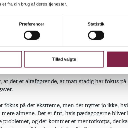
Men BUPL frygter, at afradikaliseringsprogrammet 
et fra din brug af deres tjenester.
ssourcer fra det øvrige pædagogiske arbejde.
Præferencer
Statistik
e være imod et kursus, der vil gøre pædagogerne kl
ter. Men vi kan være bange for, at man kommer til a
på det ekstreme," siger Nina Hemmingsen, næstfor
dstaden.
Tillad valgte
 at det er altafgørende, at man stadig har fokus på
aver.
 fokus på det ekstreme, men det nytter jo ikke, hvi
 mere almene. Det er fint, hvis pædagogerne bliver b
se problemer, og der kommer et mentorkorps, der k