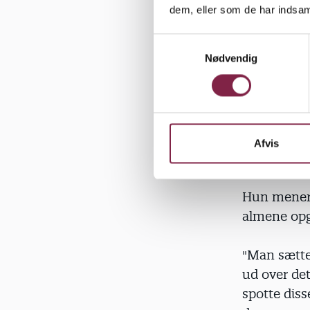
kurserne. 
dem, eller som de har indsaml
vil tage re
S
Nødvendig
a
"Vi kan ikk
m
nogle fron
t
for meget 
y
BUPL Hove
k
k
Afvis
e
v
a
Hun mener,
l
almene opg
g
"Man sætter
ud over det
spotte dis