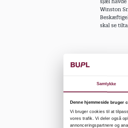
sjæl havde
Winston Sm
Beskæftige
skal se til
"Den her op
gerne have
værktøjer, 
grundlag. 
Samtykke
kjortel ude
Denne hjemmeside bruger c
Vi bruger cookies til at tilpas
vores trafik. Vi deler også 
Glem ikke d
annonceringspartnere og anal