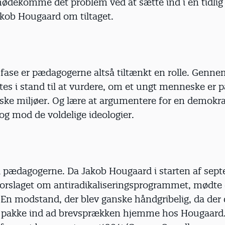
mødekomme det problem ved at sætte ind i en tidlig 
akob Hougaard om tiltaget.
 fase er pædagogerne altså tiltænkt en rolle. Genn
tes i stand til at vurdere, om et ungt menneske er på
ske miljøer. Og lære at argumentere for en demokra
g mod de voldelige ideologier.
il pædagogerne. Da Jakob Hougaard i starten af sep
forslaget om antiradikaliseringsprogrammet, mødte 
En modstand, der blev ganske håndgribelig, da de
 pakke ind ad brevsprækken hjemme hos Hougaard.