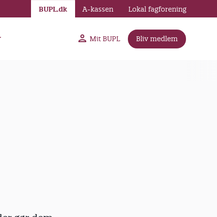
BUPL.dk
A-kassen
Lokal fagforening
r
Mit BUPL
Bliv medlem