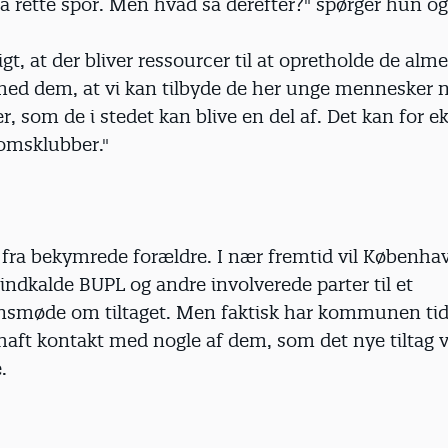
 rette spor. Men hvad så derefter?" spørger hun og
tigt, at der bliver ressourcer til at opretholde de alm
 med dem, at vi kan tilbyde de her unge mennesker 
r, som de i stedet kan blive en del af. Det kan for 
omsklubber."
 fra bekymrede forældre. I nær fremtid vil Københa
dkalde BUPL og andre involverede parter til et
nsmøde om tiltaget. Men faktisk har kommunen tidl
haft kontakt med nogle af dem, som det nye tiltag
.