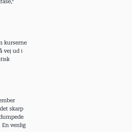
fase,"
em kurserne
 vej ud i
tisk
tember
det skarp
r dumpede
 En venlig