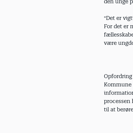
den unge på
"Det er vig
For det er
fællesskabe
være ungd
Opfordring
Kommune in
informatio
processen 
til at berøre