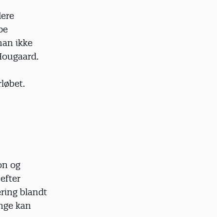
ere
pe
man ikke
 Hougaard.
rløbet.
on og
efter
ring blandt
unge kan