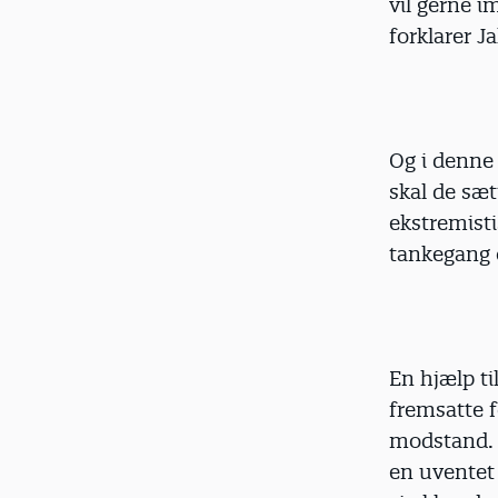
vil gerne i
forklarer J
Og i denne
skal de sæt
ekstremisti
tankegang o
En hjælp t
fremsatte 
modstand. 
en uventet