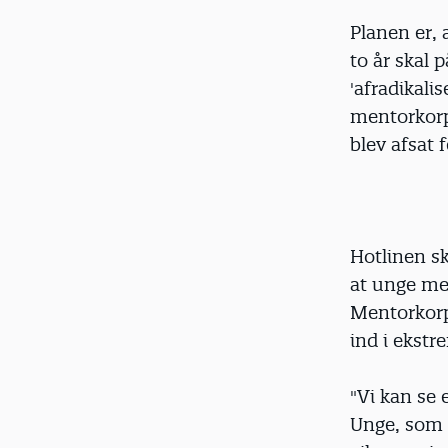
Planen er,
to år skal 
'afradikali
mentorkorp
blev afsat 
Hotlinen sk
at unge men
Mentorkorps
ind i ekstr
"Vi kan se 
Unge, som b