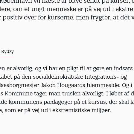
øbenhavn vil næste år blive sendt på kurser, 
rdere, om et ungt menneske er på vej ud i ekstr
 positiv over for kurserne, men frygter, at det 
r Rydzy
n er alvorlig, og vi har en pligt til at gøre en indsat
kabet på den socialdemokratiske Integrations- og
lsesborgmester Jakob Hougaards hjemmeside. Og i
 Kommune tager man truslen alvorligt. I løbet af d
nde kommunens pædagoger på et kursus, der skal l
, som er på vej ud i ekstremistiske miljøer.