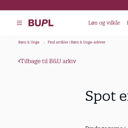
G
å
t
Løn og vilkår
i
l
B
Børn & Unge
Find artikler i Børn & Unge-arkivet
h
r
o
ø
v
Tilbage til B&U arkiv
d
e
k
d
i
r
Spot e
n
u
d
m
h
m
o
e
l