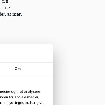
n om
n- og
er, at man
i, vil vi
rne nogle
rkert
t gå med
Om
 medier og til at analysere
nden for sociale medier,
 for
e oplysninger, du har givet