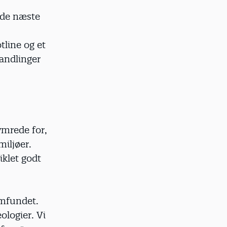
 de næste
tline og et
andlinger
ymrede for,
miljøer.
iklet godt
amfundet.
ologier. Vi