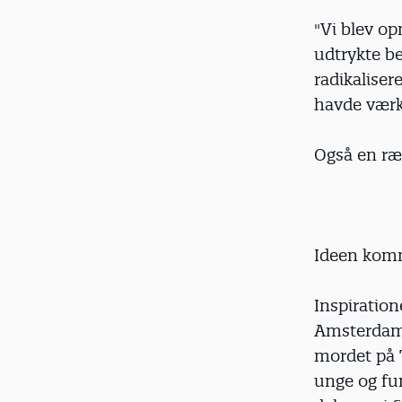
"Vi blev o
udtrykte b
radikalise
havde værkt
Også en ræk
Ideen komm
Inspiration
Amsterdam.
mordet på 
unge og fun