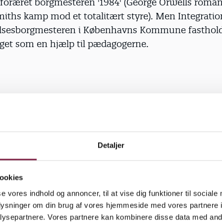
 foræret borgmesteren '1984' (George Orwells roma
iths kamp mod et totalitært styre). Men Integratio
lsesborgmesteren i Københavns Kommune fasthold
taget som en hjælp til pædagogerne.
fattelse af, at det handler om overvågning og angiver
 manet til jorden. Det handler om at give pædagoge
så de ikke kommer til at lave indberetninger på et fo
Du kan jo sagtens anlægge langt skæg og begynde a
Detaljer
n at være ekstremist," udtaler Hougaard.
ookies
se vores indhold og annoncer, til at vise dig funktioner til sociale
oplysninger om din brug af vores hjemmeside med vores partnere i
et almene. BUPL stiller sig umiddelbart positiv over
ysepartnere. Vores partnere kan kombinere disse data med andr