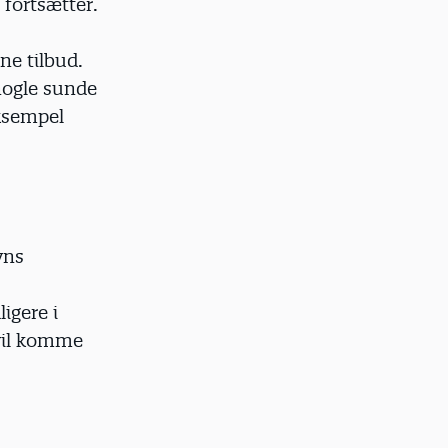
 fortsætter.
ene tilbud.
nogle sunde
eksempel
vns
igere i
 vil komme