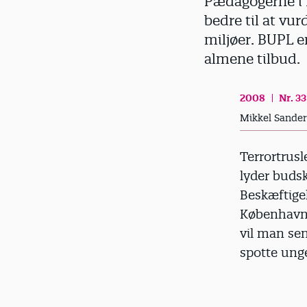
Pædagogerne i K
d
bedre til at vu
miljøer. BUPL er
almene tilbud.
2008
Nr. 33
Mikkel Sande
Terrortrusle
lyder buds
Beskæftige
Københavns
vil man se
spotte unge