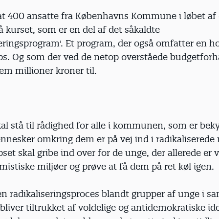
 at 400 ansatte fra Københavns Kommune i løbet af
på kurset, som er en del af det såkaldte
seringsprogram'. Et program, der også omfatter en ho
s. Og som der ved de netop overståede budgetforh
fem millioner kroner til.
al stå til rådighed for alle i kommunen, som er bek
nesker omkring dem er på vej ind i radikaliserede 
et skal gribe ind over for de unge, der allerede er v
emistiske miljøer og prøve at få dem på ret køl igen.
en radikaliseringsproces blandt grupper af unge i s
liver tiltrukket af voldelige og antidemokratiske ide