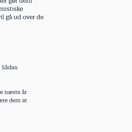
der gør dem
emistiske
vil gå ud over de
s. Sådan
e næste år
ære dem at