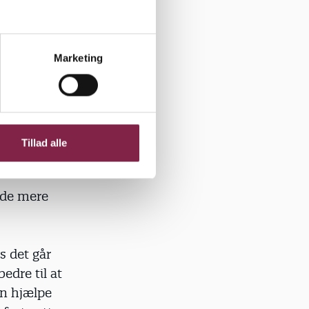
som helhed
Marketing
ogere på
t fokusere
mand i
Tillad alle
 de mere
s det går
edre til at
an hjælpe