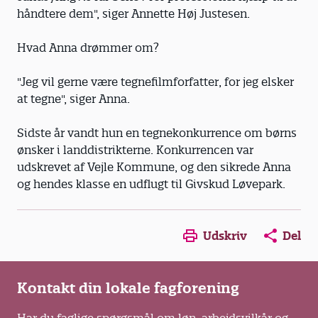
håndtere dem", siger Annette Høj Justesen.
Hvad Anna drømmer om?
"Jeg vil gerne være tegnefilmforfatter, for jeg elsker
at tegne", siger Anna.
Sidste år vandt hun en tegnekonkurrence om børns
ønsker i landdistrikterne. Konkurrencen var
udskrevet af Vejle Kommune, og den sikrede Anna
og hendes klasse en udflugt til Givskud Løvepark.
Opens in a new window
Opens in a new win
Opens in a
Udskriv
Del
Kontakt din lokale fagforening