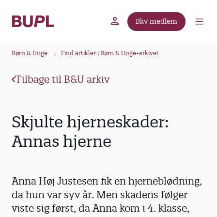
G
å
Bliv medlem
t
BUPL.dk
A-kassen
Lokal fagforening
i
B
l
Børn & Unge
Find artikler i Børn & Unge-arkivet
r
h
ø
o
Tilbage til B&U arkiv
v
d
e
k
d
r
Skjulte hjerneskader:
i
u
n
Annas hjerne
m
d
m
h
o
e
Anna Høj Justesen fik en hjerneblødning,
l
d
da hun var syv år. Men skadens følger
viste sig først, da Anna kom i 4. klasse,