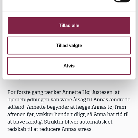
a
har en god ridelærer og bliver god til at ride. Annas
l
mor hjælper hver gang.
g
En dag sidder mødrene til de to veninder og
Tillad alle
snakker, mens pigerne ridder. Annette Høj Justesen
fortæller om Annas bekymrende adfærd.
Tillad valgte
"Det lyder næsten som mine klienter. De skal have
meget struktur for ikke at blive stressede", siger
Afvis
Sarahs mor, der arbejder med voksne
senhjerneskadede.
For første gang tænker Annette Høj Justesen, at
hjerneblødningen kan være årsag til Annas ændrede
adfærd. Annette begynder at lægge Annas tøj frem
aftenen før, vækker hende tidligt, så Anna har tid til
at blive færdig. Struktur bliver automatisk et
redskab til at reducere Annas stress.