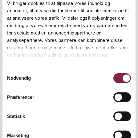
Vi bruger cookies til at tilpasse vores indhold og
En dag ringer en af lærerne fra skolen hjem og siger,
annoncer, til at vise dig funktioner til sociale medier og til
at de er meget bekymrede for Anna. Hun græder tit i
at analysere vores trafik. Vi deler også oplysninger om
skolen, uden at lærerne kan finde ud af hvorfor. De
din brug af vores hjemmeside med vores partnere inden
kan nærmest ikke nå ind til hende. Ind imellem
for sociale medier, annonceringspartnere og
oplever de tilmed, at Anna får angstlignende anfald,
analysepartnere. Vores partnere kan kombinere disse
når hun føler sig presset.
data med andre oplysninger, du har givet dem, eller som
de har indsamlet fra din brug af deres tjenester.
Sammen beslutter forældre og lærere at sende
Anna til skolepsykolog, der konkluderer, at Anna
S
har en grad af autisme eller i hvert fald en
Nødvendig
a
kontaktforstyrrelse.
m
t
Præferencer
y
k
En tilfældig snak. Det er i den periode, at Anna
k
Statistik
starter til ridning sammen med veninden Sarah. Det
e
går godt. Især når alt det praktiske med opsadlingen
v
er overstået, for det er svært at overskue, men Anna
Marketing