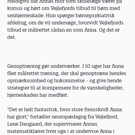
Heldigvis har Annas mor som skolelæge været på
kursus og hørt om Vejlefjords tilbud til børn med
senhjerneskade. Hun spørger børnepsykiatrisk
afdeling, om de vil undersøge, hvorvidt Vejlefjords
tilbud er målrettet sådan en som Anna. Og det er
det.
Genoptræning gør underværker. I 10 uger har Anna
fået målrettet træning, der skal genoptræne hendes
opmærksomhed og hukommelse - og give hende
strategier til at kompensere for de vanskeligheder,
hjerneskaden har medført.
"Det er helt fantastisk, hvor store fremskridt Anna
har gjort," fortæller neuropædagog fra Vejlefjord,
Lene Daugaard, der superviserer Annas
matematiklærer hver uge i at undervise Anna i