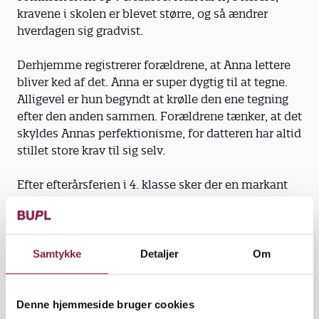
kravene i skolen er blevet større, og så ændrer
hverdagen sig gradvist.
Derhjemme registrerer forældrene, at Anna lettere
bliver ked af det. Anna er super dygtig til at tegne.
Alligevel er hun begyndt at krølle den ene tegning
efter den anden sammen. Forældrene tænker, at det
skyldes Annas perfektionisme, for datteren har altid
stillet store krav til sig selv.
Efter efterårsferien i 4. klasse sker der en markant
ændring i hendes personlighed. Forældrene
registrerer, at Anna efterhånden har tillagt sig en
masse rituelle handlinger, såsom at koppen skal stå
et bestemt sted på bordet. Når hun lukker en dør,
Samtykke
Detaljer
Om
går hun tilbage for at åbne og lukke den to-tre
gange, inden hun fortsætter. Og ofte træder hun lige
tre trin op af den trappe, hun lige er kommet nedad.
Denne hjemmeside bruger cookies