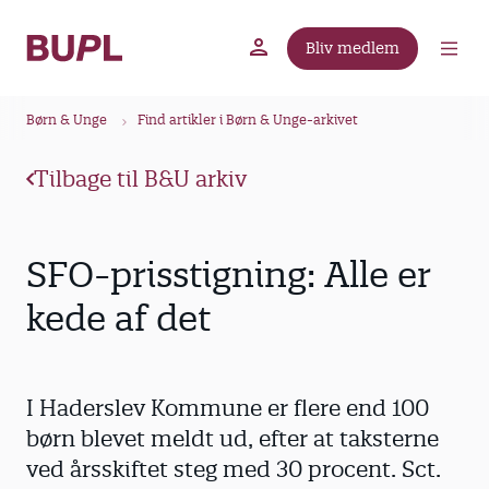
G
å
Bliv medlem
t
BUPL.dk
A-kassen
Lokal fagforening
i
B
l
Børn & Unge
Find artikler i Børn & Unge-arkivet
r
h
ø
o
Tilbage til B&U arkiv
v
d
e
k
d
r
SFO-prisstigning: Alle er
i
u
n
kede af det
m
d
m
h
o
e
I Haderslev Kommune er flere end 100
l
d
børn blevet meldt ud, efter at taksterne
ved årsskiftet steg med 30 procent. Sct.