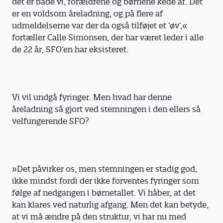
det er både vi, forældrene og børnene kede af. Det
er en voldsom åreladning, og på flere af
udmeldelserne var der da også tilføjet et ’øv’,«
fortæller Calle Simonsen, der har været leder i alle
de 22 år, SFO’en har eksisteret.
Vi vil undgå fyringer. Men hvad har denne
åreladning så gjort ved stemningen i den ellers så
velfungerende SFO?
»Det påvirker os, men stemningen er stadig god,
ikke mindst fordi der ikke forventes fyringer som
følge af nedgangen i børnetallet. Vi håber, at det
kan klares ved naturlig afgang. Men det kan betyde,
at vi må ændre på den struktur, vi har nu med