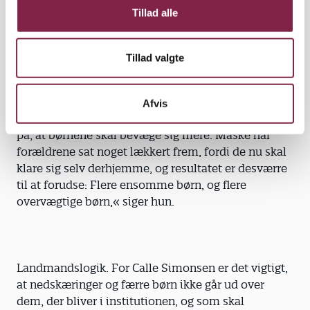
bekymrende, hvis den alder, hvor børn skal lære at
Tillad alle
klare sig selv, flyttes nedad.
Tillad valgte
»En del af børnene vil bare sidde hjemme ved
computeren efter skoletid. De kommer til at
Afvis
bevæge sig mindre i en tid, hvor der lægges vægt
på, at børnene skal bevæge sig mere. Måske har
forældrene sat noget lækkert frem, fordi de nu skal
klare sig selv derhjemme, og resultatet er desværre
til at forudse: Flere ensomme børn, og flere
overvægtige børn,« siger hun.
Landmandslogik. For Calle Simonsen er det vigtigt,
at nedskæringer og færre børn ikke går ud over
dem, der bliver i institutionen, og som skal