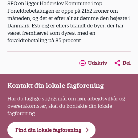
SFO’en ligger Haderslev Kommune i top.
Forældrebetalingen er oppe på 2152 kroner om
måneden, og det er efter alt at dømme den højeste i
Danmark. Esbjerg er ellers blandt de byer, der har
været fremhævet som dyrest med en
forældrebetaling på 85 procent.
Opens in a new window
Opens in a new win
Opens in a
Udskriv
Del
Kontakt din lokale fagforening
Har du faglige spørgsmål om løn, arbejdsvilkår og
overenskomster, skal du kontakte din lokale
fagforening.
Find din lokale fagforening