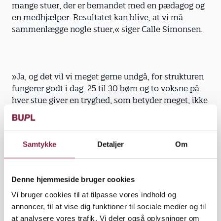
mange stuer, der er bemandet med en pædagog og
en medhjælper. Resultatet kan blive, at vi må
sammenlægge nogle stuer,« siger Calle Simonsen.
»Ja, og det vil vi meget gerne undgå, for strukturen
fungerer godt i dag. 25 til 30 børn og to voksne på
hver stue giver en tryghed, som betyder meget, ikke
mindst for børnehaveklassebørnene. Vi er bange
for, at det nære forhold forsvinder, hvis vi skal
sammenlægge stuer,« siger tillidsrepræsentant
Samtykke
Detaljer
Om
Bettina Kleemeyer Jensen.
Denne hjemmeside bruger cookies
Louise M. Friis bekymrer sig om de børn, der ikke
Vi bruger cookies til at tilpasse vores indhold og
længere har deres daglige gang i SFO’en.
annoncer, til at vise dig funktioner til sociale medier og til
at analysere vores trafik. Vi deler også oplysninger om