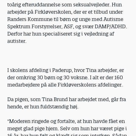
toårig efteruddannelse som seksualvejleder. Hun
arbejder på Firkløverskolen, der er et tilbud under
Randers Kommune til børn og unge med Autisme
Spektrum Forstyrrelser, ASF, og svær DAMP/ADHD.
Derfor har hun specialiseret sig i vejledning af
autister.
I skolens afdeling i Paderup, hvor Tina arbejder, er
der omkring 30 børn og 30 voksne. I alt er der 160
medarbejdere på alle Firkløverskolens afdelinger.
Da pigen, som Tina Brund har arbejdet med, går fra
hende, er hun fuldstændig høj.
"Moderen ringede og fortalte, at hun havde fået en
meget glad pige hjem. Selv om hun har været pige i
16 år, har hun følt og klædt sig som intetkøn. Sådan