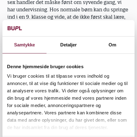
sex handler det måske først om syvende gang, vi
har undervisning. Hos normale børn kan du springe
ind i en 9. klasse og vide, at de ikke først skal lære,
at man skal holde afstand i en kø, men det skal
disse unge lære først."
Samtykke
Detaljer
Om
Kend din egen seksualitet. Tina Brund, der er 34 år,
Denne hjemmeside bruger cookies
understreger, at seksualvejlederen skal have styr på
sin egen seksualitet. Hun griner lidt af sin egen
Vi bruger cookies til at tilpasse vores indhold og
højgravide mave og af, at den lille ny bliver den
annoncer, til at vise dig funktioner til sociale medier og til
fjerde i rækken.
at analysere vores trafik. Vi deler også oplysninger om
din brug af vores hjemmeside med vores partnere inden
"Jeg skal være tydelig og bevidst om mine egne
for sociale medier, annonceringspartnere og
grænser, om hvad jeg vil være med til, og hvor jeg
analysepartnere. Vores partnere kan kombinere disse
stiger af. Mine egne tre børn har da også profiteret
data med andre oplysninger, du har givet dem, eller som
af min tydelighed på samme måde som de unge
de har indsamlet fra din brug af deres tjenester.
autister," fortæller hun.