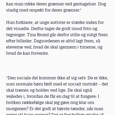
kan man rykke deres grænser ved gentagelser. Dog
stadig med respekt for deres grænser."
Hun forklarer, at unge autister er stærke inden for
det visuelle. Derfor tager de godt imod foto og
tegninger. Tina Brund går derfor stille og roligt frem
efter billeder. Dagsordenen er altid lagt frem, så
eleverne ved, hvad de skal igennem i timerne, og
hvad de kan forvente.
"Den sociale del kommer ikke af sig selv. De er ikke,
som normale børn født med et socialt instinkt - det
skal trænes og holdes ved lige. De skal også
vejledes i, hvordan de får en dag til at fungere: I
hvilken rækkefølge skal jeg gøre mig klar om
morgenen? Er det godt at børste tænder, når man
gerne vil have venner? Der er forskellige grader af