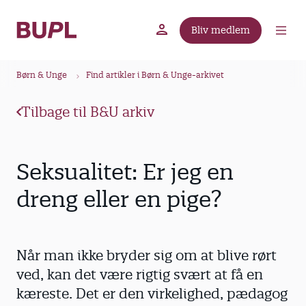
G
å
Bliv medlem
t
BUPL.dk
A-kassen
Lokal fagforening
i
B
l
Børn & Unge
Find artikler i Børn & Unge-arkivet
r
h
ø
o
Tilbage til B&U arkiv
v
d
e
k
d
r
Seksualitet: Er jeg en
i
u
n
dreng eller en pige?
m
d
m
h
o
e
Når man ikke bryder sig om at blive rørt
l
d
ved, kan det være rigtig svært at få en
kæreste. Det er den virkelighed, pædagog