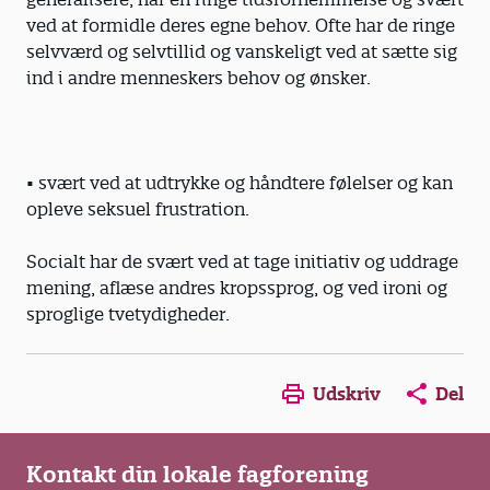
ved at formidle deres egne behov. Ofte har de ringe
selvværd og selvtillid og vanskeligt ved at sætte sig
ind i andre menneskers behov og ønsker.
• svært ved at udtrykke og håndtere følelser og kan
opleve seksuel frustration.
Socialt har de svært ved at tage initiativ og uddrage
mening, aflæse andres kropssprog, og ved ironi og
sproglige tvetydigheder.
Opens in a new window
Opens in a new win
Opens in a
Udskriv
Del
Kontakt din lokale fagforening