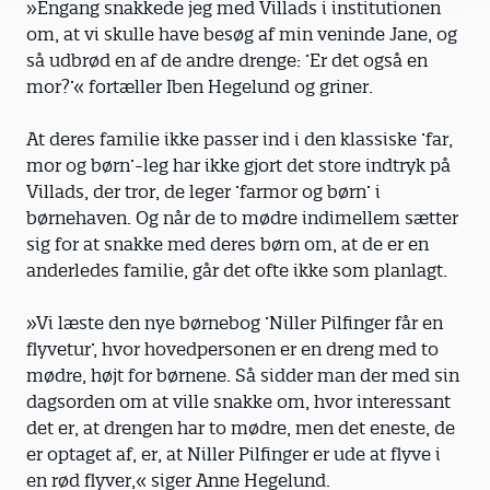
»Engang snakkede jeg med Villads i institutionen
om, at vi skulle have besøg af min veninde Jane, og
så udbrød en af de andre drenge: ’Er det også en
mor?’« fortæller Iben Hegelund og griner.
At deres familie ikke passer ind i den klassiske ’far,
mor og børn’-leg har ikke gjort det store indtryk på
Villads, der tror, de leger ’farmor og børn’ i
børnehaven. Og når de to mødre indimellem sætter
sig for at snakke med deres børn om, at de er en
anderledes familie, går det ofte ikke som planlagt.
»Vi læste den nye børnebog ’Niller Pilfinger får en
flyvetur’, hvor hovedpersonen er en dreng med to
mødre, højt for børnene. Så sidder man der med sin
dagsorden om at ville snakke om, hvor interessant
det er, at drengen har to mødre, men det eneste, de
er optaget af, er, at Niller Pilfinger er ude at flyve i
en rød flyver,« siger Anne Hegelund.