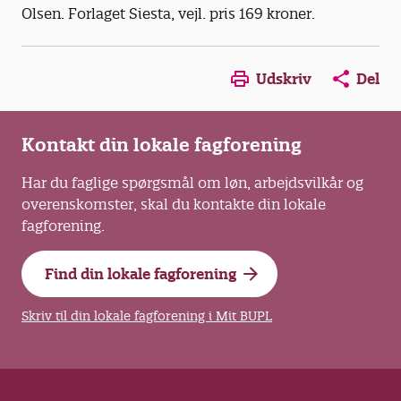
Olsen. Forlaget Siesta, vejl. pris 169 kroner.
Opens in a new window
Opens in a new win
Opens in a
Udskriv
Del
Kontakt din lokale fagforening
Har du faglige spørgsmål om løn, arbejdsvilkår og
overenskomster, skal du kontakte din lokale
fagforening.
Find din lokale fagforening
Skriv til din lokale fagforening i Mit BUPL