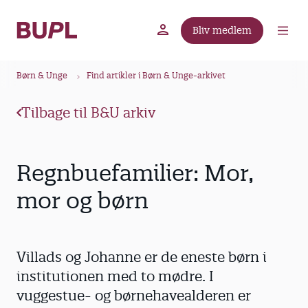
G
å
Bliv medlem
t
BUPL.dk
A-kassen
Lokal fagforening
i
B
l
Børn & Unge
Find artikler i Børn & Unge-arkivet
r
h
ø
o
Tilbage til B&U arkiv
v
d
e
k
d
r
Regnbuefamilier: Mor,
i
u
n
mor og børn
m
d
m
h
o
e
Villads og Johanne er de eneste børn i
l
d
institutionen med to mødre. I
vuggestue- og børnehavealderen er