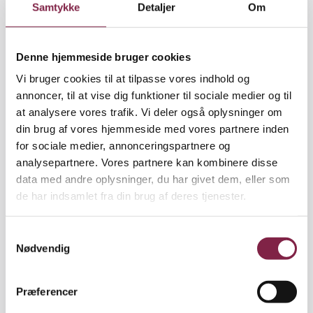
Samtykke
Detaljer
Om
to kvinder vant til at skulle besvare et fast arsenal af
spørgsmål om alt fra, hvem der har båret børnene,
til hvem der er manden i forholdet. Men
Denne hjemmeside bruger cookies
pædagogerne i deres børns institution har ikke
spurgt særlig meget ind til deres atypiske
Vi bruger cookies til at tilpasse vores indhold og
familieform.
annoncer, til at vise dig funktioner til sociale medier og til
at analysere vores trafik. Vi deler også oplysninger om
»Vi føler os fuldt ud respekteret som en normal
din brug af vores hjemmeside med vores partnere inden
familie i vores institution, og de der 20 faste
for sociale medier, annonceringspartnere og
spørgsmål, som folk plejer at komme med, er ikke
analysepartnere. Vores partnere kan kombinere disse
kommet endnu. Gad vide, om det er, fordi de er
data med andre oplysninger, du har givet dem, eller som
berøringsangste, og de i virkeligheden har 100
de har indsamlet fra din brug af deres tjenester.
spørgsmål?« funderer Anne Hegelund.
S
Selvom de ikke ønsker at understrege, at de skiller
Nødvendig
a
sig ud, er begge mødre klar til at svare åbent på
m
spørgsmål fra voksne såvel som børn.
t
Præferencer
y
»Børn spørger bare direkte. Jeg hørte engang et af