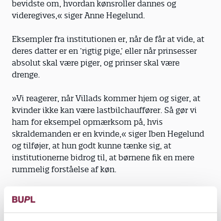
bevidste om, hvordan kønsroller dannes og
videregives,« siger Anne Hegelund.
Eksempler fra institutionen er, når de får at vide, at
deres datter er en ’rigtig pige,’ eller når prinsesser
absolut skal være piger, og prinser skal være
drenge.
»Vi reagerer, når Villads kommer hjem og siger, at
kvinder ikke kan være lastbilchauffører. Så gør vi
ham for eksempel opmærksom på, hvis
skraldemanden er en kvinde,« siger Iben Hegelund
og tilføjer, at hun godt kunne tænke sig, at
institutionerne bidrog til, at børnene fik en mere
rummelig forståelse af køn.
En helt normal familie. Som regnbuefamilie er de