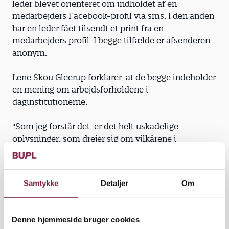
leder blevet orienteret om indholdet af en
medarbejders Facebook-profil via sms. I den anden
har en leder fået tilsendt et print fra en
medarbejders profil. I begge tilfælde er afsenderen
anonym.
Lene Skou Gleerup forklarer, at de begge indeholder
en mening om arbejdsforholdene i
daginstitutionerne.
"Som jeg forstår det, er det helt uskadelige
oplysninger, som drejer sig om vilkårene i
daginstitutioner lige nu, om besparelser. 'Kan det
være rigtigt, at vi skal spare? Kan vi stå inde for det
som pædagoger'," fortæller hun.
Samtykke
Detaljer
Om
I begge tilfælde har lederne vurderet, at
oplysningerne fra Facebook ikke udgør et problem.
Denne hjemmeside bruger cookies