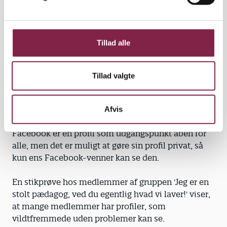
a
spørgsmål, de to forgæves ledte efter svar på.
l
g
"Da jeg antydede, at det kunne være nogen, de selv
Tillad alle
havde inviteret ind på deres private profil, var det
meget fremmed for dem. Det kunne de ikke
forestille sig. Deres opfattelse var, at det kun kunne
Tillad valgte
være nogen, der havde 'hacket' sig ind på deres
profil," siger Lene Skou Gleerup.
Afvis
Men sådan behøver det slet ikke at være. På
Facebook er en profil som udgangspunkt åben for
alle, men det er muligt at gøre sin profil privat, så
kun ens Facebook-venner kan se den.
En stikprøve hos medlemmer af gruppen 'Jeg er en
stolt pædagog, ved du egentlig hvad vi laver!' viser,
at mange medlemmer har profiler, som
vildtfremmede uden problemer kan se.