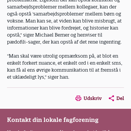
samarbejdsproblemer mellem kollegaer, kan der
også opstå 'samarbejdsproblemer' mellem børn og
voksne. Man kan se, at viden kan blive misbrugt, at
informationer kan blive fordrejet, og historier kan
opstå," siger Michael Berner og henviser til
pædofili-sager, der kan opstå af det rene ingenting.
"Man skal være utrolig opmærksom på, at blot en
enkelt forkert nuance, et enkelt ord i en enkelt sms,
kan få al ens øvrige kommunikation til at fremstå i
et uklædeligt lys," siger han.
Opens in a new window
Opens in a new win
Opens in a
Udskriv
Del
Kontakt din lokale fagforening