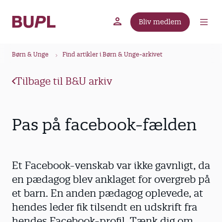
G
å
Bliv medlem
t
BUPL.dk
A-kassen
Lokal fagforening
i
B
l
Børn & Unge
Find artikler i Børn & Unge-arkivet
r
h
ø
o
Tilbage til B&U arkiv
v
d
e
k
d
r
Pas på facebook-fælden
i
u
n
m
d
m
h
Et Facebook-venskab var ikke gavnligt, da
o
e
en pædagog blev anklaget for overgreb på
l
et barn. En anden pædagog oplevede, at
d
hendes leder fik tilsendt en udskrift fra
hendes Facebook-profil. Tænk dig om,