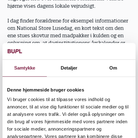
hjørne vises dagens lokale vejrudsigt.
I dag finder forældrene for eksempel informationer
om National Store Lusedag, en kort tekst om den
ene stues skovtur med madpakker i kulden og en
oplysning om, at daginstitutionens årskalender er
færdig. Om eftermiddagen er teksterne ofte
suppleret med nye fotos eller videoklip fra dagen i
Galaksen.
Samtykke
Detaljer
Om
Skærmen i gangen giver de forældre, som ikke har
haft tid til at tjekke intranettet på deres egen
Denne hjemmeside bruger cookies
computer eller på mobiltelefonen, mulighed for at
Vi bruger cookies til at tilpasse vores indhold og
følge med. Det betyder samtidig, at ansvaret for at
annoncer, til at vise dig funktioner til sociale medier og til
følge med er givet videre til forældrene. Alle vigtige
at analysere vores trafik. Vi deler også oplysninger om
beskeder ligger på BørneGenvej, og derfor er det nu
din brug af vores hjemmeside med vores partnere inden
slut med at hive fat i forældrene om morgenen i
for sociale medier, annonceringspartnere og
garderoben for at give dem en mundtlig besked
analysepartnere. Vores partnere kan kombinere disse