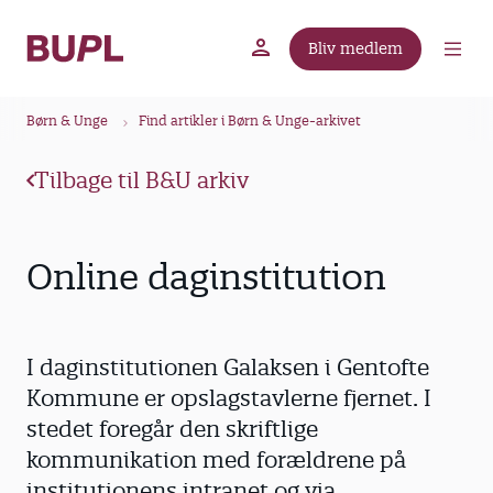
G
å
Bliv medlem
t
BUPL.dk
A-kassen
Lokal fagforening
i
B
l
Børn & Unge
Find artikler i Børn & Unge-arkivet
r
h
ø
o
Tilbage til B&U arkiv
v
d
e
k
d
r
Online daginstitution
i
u
n
m
d
m
h
I daginstitutionen Galaksen i Gentofte
o
e
Kommune er opslagstavlerne fjernet. I
l
stedet foregår den skriftlige
d
kommunikation med forældrene på
institutionens intranet og via