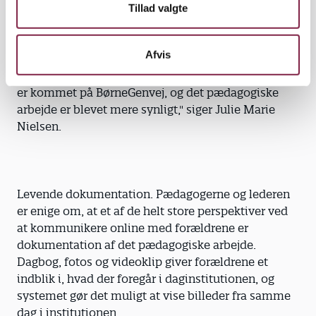
Nielsen blandt andet skriver, at de ældste
Tillad valgte
vuggestuebørn har haft rytmik til formiddag.
Afvis
"Tidligere sagde nogle forældre, at der aldrig sker
noget i vuggestuen. Men det er minimeret, efter vi
er kommet på BørneGenvej, og det pædagogiske
arbejde er blevet mere synligt," siger Julie Marie
Nielsen.
Levende dokumentation. Pædagogerne og lederen
er enige om, at et af de helt store perspektiver ved
at kommunikere online med forældrene er
dokumentation af det pædagogiske arbejde.
Dagbog, fotos og videoklip giver forældrene et
indblik i, hvad der foregår i daginstitutionen, og
systemet gør det muligt at vise billeder fra samme
dag i institutionen.