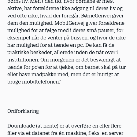
børns liv. Men i den tid, hvor børnene er mest
aktive, har forældrene ikke adgang til deres liv og
ved ofte ikke, hvad der foregår. BørneGenvej giver
dem den mulighed. MobilGenvej giver forældrene
mulighed for at følge med i deres små pauser, for
eksempel når de venter på bussen, og hvor de ikke
har mulighed for at tænde en pc. De kan få de
praktiske beskeder, allerede inden de når over i
institutionen. Om morgenen er det besværligt at
tænde for pc'en for at tjekke, om barnet skal på tur
eller have madpakke med, men det er hurtigt at
bruge mobiltelefonen."
Ordforklaring
Downloade (at hente) er at overføre en eller flere
filer via et datanet fra én maskine, f.eks. en server