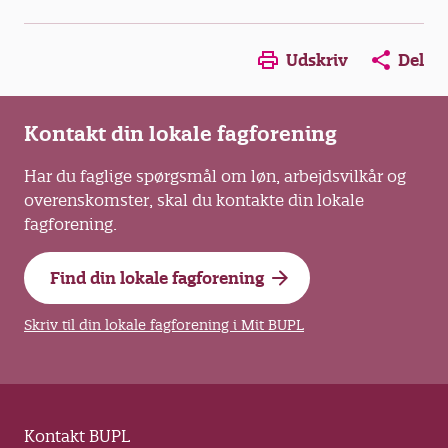
Opens in a new window
Opens in a new win
Opens in a
Udskriv
Del
Kontakt din lokale fagforening
Har du faglige spørgsmål om løn, arbejdsvilkår og
overenskomster, skal du kontakte din lokale
fagforening.
Find din lokale fagforening
Skriv til din lokale fagforening i Mit BUPL
Kontakt BUPL