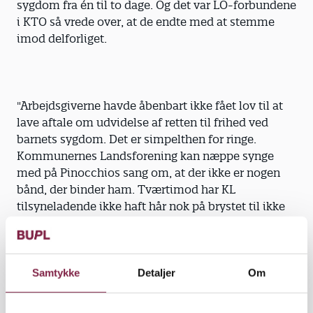
sygdom fra én til to dage. Og det var LO-forbundene
i KTO så vrede over, at de endte med at stemme
imod delforliget.
"Arbejdsgiverne havde åbenbart ikke fået lov til at
lave aftale om udvidelse af retten til frihed ved
barnets sygdom. Det er simpelthen for ringe.
Kommunernes Landsforening kan næppe synge
med på Pinocchios sang om, at der ikke er nogen
bånd, der binder ham. Tværtimod har KL
tilsyneladende ikke haft hår nok på brystet til ikke
at lade sig styre af dukkeførerens anvisninger. Det
beklager jeg dybt," udtaler FOA-formand Dennis
Kristensen, der med "dukkeføreren" mener
finansminister Lars Løkke Rasmussen (V).
Samtykke
Detaljer
Om