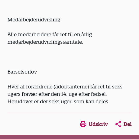
Medarbejderudvikling
Alle medarbejdere får ret til en årlig
medarbejderudviklingssamtale.
Barselsorlov
Hver af forældrene (adoptanterne) får ret til seks
ugers fravær efter den 14. uge efter fødsel.
Herudover er der seks uger, som kan deles.
Opens in a new window
Opens in a new win
Opens in a
Udskriv
Del