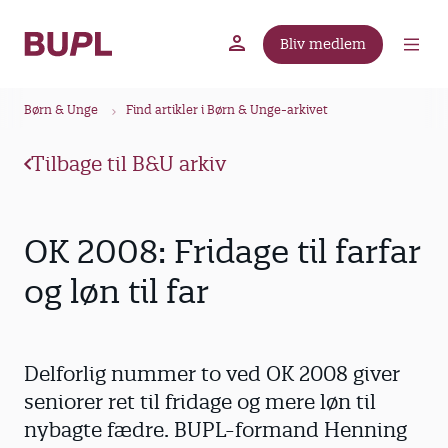
G
å
Bliv medlem
t
BUPL.dk
A-kassen
Lokal fagforening
i
B
l
Børn & Unge
Find artikler i Børn & Unge-arkivet
r
h
ø
o
Tilbage til B&U arkiv
v
d
e
k
d
r
OK 2008: Fridage til farfar
i
u
n
og løn til far
m
d
m
h
o
e
Delforlig nummer to ved OK 2008 giver
l
d
seniorer ret til fridage og mere løn til
nybagte fædre. BUPL-formand Henning