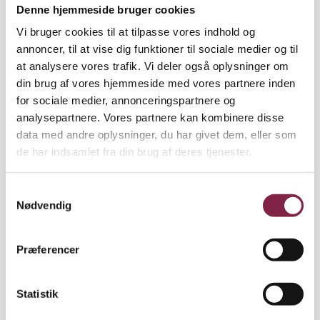
Denne hjemmeside bruger cookies
Det store slag. BUPL's hovedbestyrelse godkendte
Vi bruger cookies til at tilpasse vores indhold og
på et ekstraordinært møde den 24. januar det først
annoncer, til at vise dig funktioner til sociale medier og til
indgåede delforlig, hvis væsentligste nyskabelse var
at analysere vores trafik. Vi deler også oplysninger om
obligatorisk løn til tillidsfolk, og har i løbet af
din brug af vores hjemmeside med vores partnere inden
indeværende uge taget stilling til delforlig nummer
for sociale medier, annonceringspartnere og
to.
analysepartnere. Vores partnere kan kombinere disse
data med andre oplysninger, du har givet dem, eller som
Næste forhandling mellem KL og KTO er fredag den
de har indsamlet fra din brug af deres tjenester.
8. februar. Her står der trivsel og tryghed på
dagsordenen. En uge senere - fredag den 15. februar
S
- kommer der langt om længe penge på bordet. Her
Nødvendig
a
skal der nemlig forhandles løn.
m
t
Præferencer
y
k
Læs delforliget og kommentarer på nettet:
k
Statistik
www.bupl.dk
www.kto.dk
www.kl.dk
e