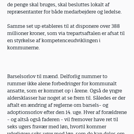
de penge skal bruges, skal besluttes lokalt af
repræsentanter for både medarbejdere og ledelse.
Samme set up etableres til at disponere over 388
millioner kroner, som via trepartsaftalen er afsat til
en styrkelse af kompetenceudviklingen i
kommunerne.
Barselsorlov til mænd. Delforlig nummer to
rummer ikke alene forbedringer for kommunalt
ansatte, som er kommet op i årene. Også de yngre
aldersklasser har noget at se frem til. Således er der
aftalt en ændring af reglerne om barsels- og
adoptionsorlov efter den 14. uge. Hver af forældrene
- og altså også faderen - vil fremover have ret til
seks ugers fravær med løn, hvortil kommer
yderligere seks uger med løn, som de kan deles om.