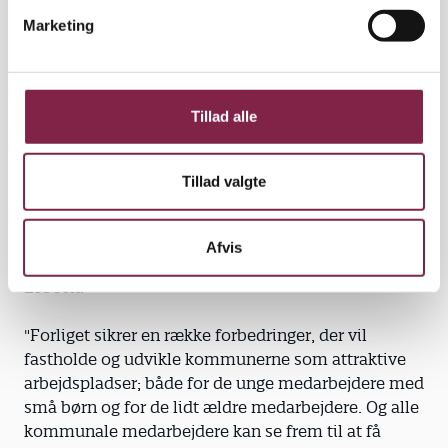
v
Marketing
a
l
g
Tillad alle
Arbejdsgiverne er også glade
Tillad valgte
Også arbejdsgiverne er tilfredse med det andet
delforlig. Det vil gøre de kommunale arbejdspladser
Afvis
mere attrative, spår deres topforhandler, Mads
Lebech.
"Forliget sikrer en række forbedringer, der vil
fastholde og udvikle kommunerne som attraktive
arbejdspladser; både for de unge medarbejdere med
små børn og for de lidt ældre medarbejdere. Og alle
kommunale medarbejdere kan se frem til at få