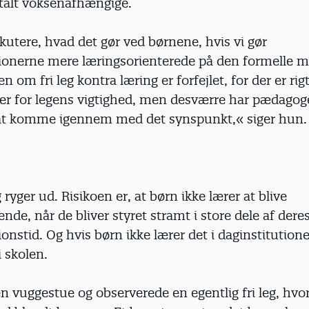
talt voksenafhængige.
skutere, hvad det gør ved børnene, hvis vi gør
tionerne mere læringsorienterede på den formelle m
n om fri leg kontra læring er forfejlet, for der er rig
er for legens vigtighed, men desværre har pædagog
at komme igennem med det synspunkt,« siger hun.
 ryger ud. Risikoen er, at børn ikke lærer at blive
ende, når de bliver styret stramt i store dele af dere
ionstid. Og hvis børn ikke lærer det i daginstitutione
 skolen.
en vuggestue og observerede en egentlig fri leg, hvo