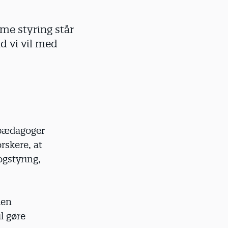
me styring står
ad vi vil med
 pædagoger
rskere, at
gstyring,
den
il gøre