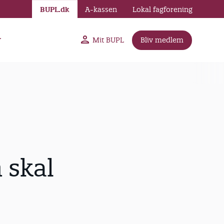
BUPL.dk
A-kassen
Lokal fagforening
r
Mit BUPL
Bliv medlem
 skal