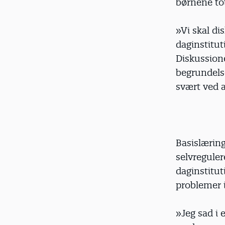
børnene to
»Vi skal di
daginstitu
Diskussione
begrundels
svært ved 
Basislæring
selvreguler
daginstitut
problemer i
»Jeg sad i 