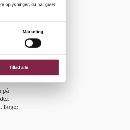
 forhold til
e oplysninger, du har givet
r fra en
Marketing
fterhånden
Tillad alle
r på
der.
, Birger