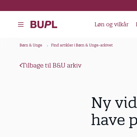
G
å
t
Løn og vilkår
i
l
B
Børn & Unge
Find artikler i Børn & Unge-arkivet
h
r
o
ø
v
Tilbage til B&U arkiv
d
e
k
d
i
r
Ny vid
n
u
d
m
have p
h
m
o
e
l