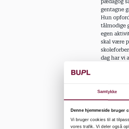
pædagog sad
gentagne ga
Hun opfordr
tålmodige 
egen aktivi
skal være p
skoleforber
dag har vi 
fred’.«
Men det bu
faglighed, 
Samtykke
Annegrethe
Denne hjemmeside bruger c
kan bruges 
Vi bruger cookies til at tilpas
vores trafik. Vi deler også 