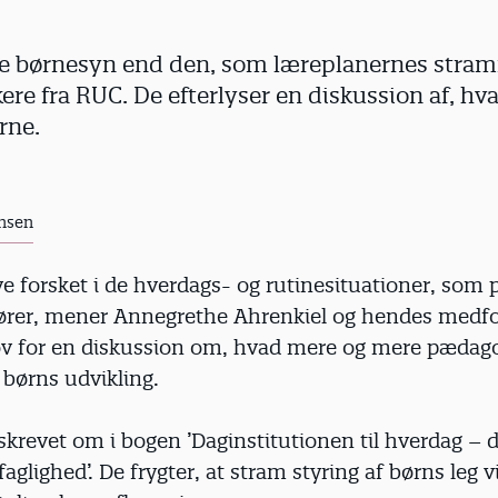
re børnesyn end den, som læreplanernes stram
ere fra RUC. De efterlyser en diskussion af, hv
rne.
nsen
ve forsket i de hverdags- og rutinesituationer, som
fører, mener Annegrethe Ahrenkiel og hendes medfo
ov for en diskussion om, hvad mere og mere pædago
 børns udvikling.
skrevet om i bogen ’Daginstitutionen til hverdag – 
aglighed’. De frygter, at stram styring af børns leg v