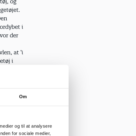
tøj, og
getøjet.
Den
ordybet i
vor der
len, at ’i
etøj i
ædagogiske
Om
 forskning
 medier og til at analysere
nden for sociale medier,