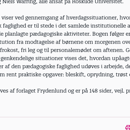
iels Warring, alle ansat på Roskilde Universitet.
e viser ved gennemgang af hverdagssituationer, hv
faglighed er til stede i det samlede institutionelle 
de planlagte pædagogiske aktiviteter. Bogen følger en
itution fra modtagelse af børnene om morgenen ove
, frokost, fri leg og til personalemødet om aftenen
 genkendelige situationer vises det, hvordan upåag
r af den pædagogiske faglighed udøves i arbejde, de
m rent praktiske opgaver: bleskift, oprydning, trøst 
es af forlaget Frydenlund og er på 148 sider, vejl. p
Ope