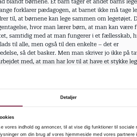
 blandt børnene. Et barn tager et andet barns lege
nge forklarer pædagogen, at barnet ikke må tage le
er til, at børnene kan lege sammen om lege­tøjet. 
gentagelse, hvor man lærer børn, at man kan være f
tet, samtidig med at man fungerer i et fællesskab, h
lads til alle, men også til den enkelte – det er
edelse, så det basker. Men man skriver jo ikke på tav
arbejdet med, at man har lov til at have et stykke leg
rde pædagogerne gøre, da det vil synliggøre den p
som lige nu er upåagtet, lyder budskabet fra
Detaljer
 Ahrenkiel og hendes kolleger, som mener, at deres
ookies
til at diskutere det gode børneliv.
se vores indhold og annoncer, til at vise dig funktioner til sociale
oplysninger om din brug af vores hjemmeside med vores partnere i