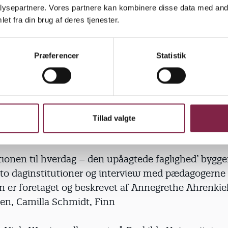
t rigt velfærdssamfund som vores kendetegnes ved i
ysepartnere. Vores partnere kan kombinere disse data med andr
v?,« spørger forskeren og henviser til en kommenta
et fra din brug af deres tjenester.
Præferencer
Statistik
tionerne kunne være en rigtig god ting, for det er e
sted, børn kan få lov til at være børn’.
Tillad valgte
artiklen
tionen til hverdag – den upåagtede faglighed’ bygge
 to daginstitutioner og interview med pæda­gogerne 
 er foretaget og beskrevet af Annegrethe Ahrenkiel
sen, Camilla Schmidt, Finn