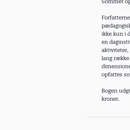
Sommer og N
Forfattern
pædagogisk 
ikke kun i 
en daginst
aktiviteter
lang række
dimensione
opfattes so
Bogen udgiv
kroner.