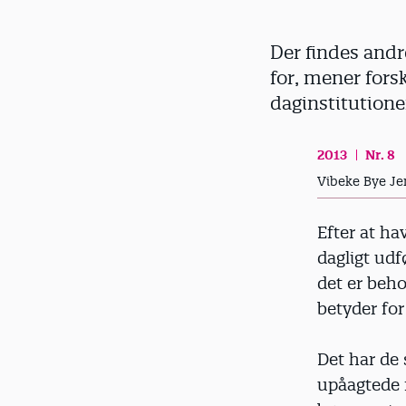
d
Der findes and
for, mener forsk
daginstitutione
2013
Nr. 8
Vibeke Bye Je
Efter at ha
dagligt ud
det er beh
betyder for
Det har de 
upåagtede f