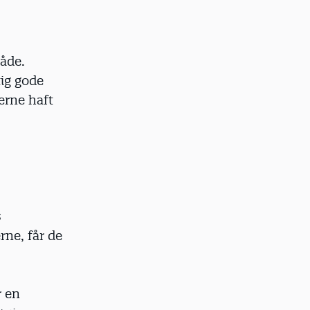
åde.
tig gode
erne haft
s
rne, får de
r en